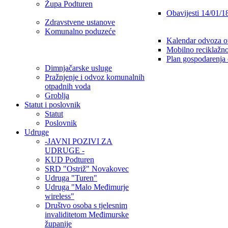
Župa Podturen
Obavijesti 14/01/1
Zdravstvene ustanove
Komunalno poduzeće
Kalendar odvoza o
Mobilno reciklažno
Plan gospodarenja
Dimnjačarske usluge
Pražnjenje i odvoz komunalnih
otpadnih voda
Groblja
Statut i poslovnik
Statut
Poslovnik
Udruge
-JAVNI POZIVI ZA
UDRUGE -
KUD Podturen
SRD "Ostriž" Novakovec
Udruga "Turen"
Udruga "Malo Međimurje
wireless"
Društvo osoba s tjelesnim
invaliditetom Međimurske
županije