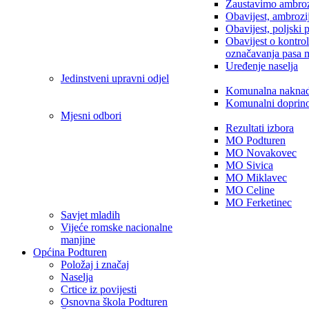
Zaustavimo ambroz
Obavijest, ambrozi
Obavijest, poljski 
Obavijest o kontro
označavanja pasa 
Uređenje naselja
Jedinstveni upravni odjel
Komunalna nakna
Komunalni doprin
Mjesni odbori
Rezultati izbora
MO Podturen
MO Novakovec
MO Sivica
MO Miklavec
MO Celine
MO Ferketinec
Savjet mladih
Vijeće romske nacionalne
manjine
Općina Podturen
Položaj i značaj
Naselja
Crtice iz povijesti
Osnovna škola Podturen