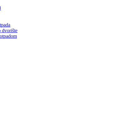
8
tpada
 dvorište
 otpadom