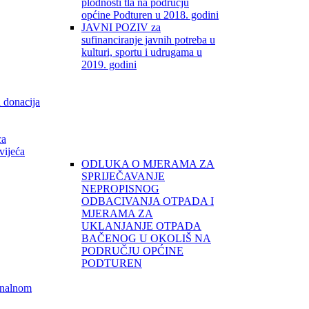
plodnosti tla na području
općine Podturen u 2018. godini
JAVNI POZIV za
sufinanciranje javnih potreba u
kulturi, sportu i udrugama u
2019. godini
i donacija
ca
vijeća
ODLUKA O MJERAMA ZA
SPRIJEČAVANJE
NEPROPISNOG
ODBACIVANJA OTPADA I
MJERAMA ZA
UKLANJANJE OTPADA
BAČENOG U OKOLIŠ NA
PODRUČJU OPĆINE
PODTUREN
unalnom