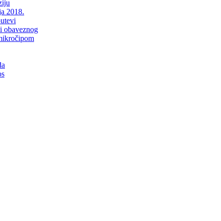
iju
ja 2018.
putevi
li obaveznog
mikročipom
da
os