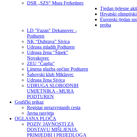
DSR „SZS“ Mura Ferketinec
Tjedan tjelesne akt
Hrvatski olimpijsk
Europski tjedan sp
proba
LD "Fazan" Dekanovec -
Podturen
NK “Dubrava” Sivica
Udruga mladih Podturen
Udruga žena "Šipek"
Novakovec
ZEU "Čaplja"
Limena glazba općine Podturen
Šahovski klub Miklavec
Udruga žena Sivica
UDRUGA SLOBODNIH
UMJETNIKA - MURA
PODTUREN
Grafički prikaz
Registar nerazvrstanih cesta
Javna rasvjeta
OGLASNA PLOČA
POZIV JAVNOSTI ZA
DOSTAVU MIŠLJENJA,
PRIMJEDBI I PRIJEDLOGA