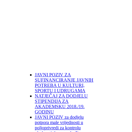
JAVNI POZIV ZA
SUFINANCIRANJE JAVNIH
POTREBA U KULTURI,
SPORTU I UDRUGAMA
NATJEČAJ ZA DODJELU
STIPENDIJA ZA
AKADEMSKU 2018./19.
GODINU
JAVNI POZIV za dodjelu
potpora male vrijednosti u
poljoprivredi za kontrolu