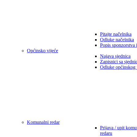
Pitajte načelnika
Odluke načelnika
Popis sponzorstva 
Općinsko vijeće
Najava sjednica
Zapisnici sa sjedni
Odluke općinskog 
Komunalni redar
Prijava / upit kom
redaru