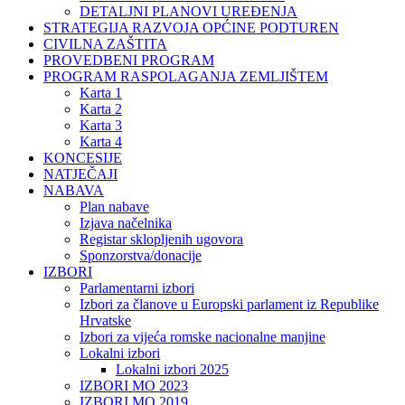
DETALJNI PLANOVI UREĐENJA
STRATEGIJA RAZVOJA OPĆINE PODTUREN
CIVILNA ZAŠTITA
PROVEDBENI PROGRAM
PROGRAM RASPOLAGANJA ZEMLJIŠTEM
Karta 1
Karta 2
Karta 3
Karta 4
KONCESIJE
NATJEČAJI
NABAVA
Plan nabave
Izjava načelnika
Registar sklopljenih ugovora
Sponzorstva/donacije
IZBORI
Parlamentarni izbori
Izbori za članove u Europski parlament iz Republike
Hrvatske
Izbori za vijeća romske nacionalne manjine
Lokalni izbori
Lokalni izbori 2025
IZBORI MO 2023
IZBORI MO 2019