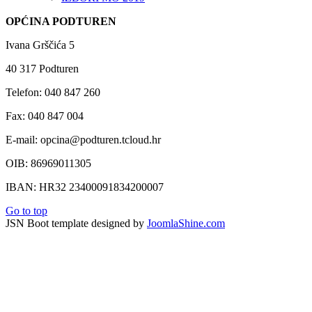
OPĆINA PODTUREN
Ivana Grščića 5
40 317 Podturen
Telefon: 040 847 260
Fax: 040 847 004
E-mail: opcina@podturen.tcloud.hr
OIB: 86969011305
IBAN: HR32 23400091834200007
Go to top
JSN Boot template designed by
JoomlaShine.com