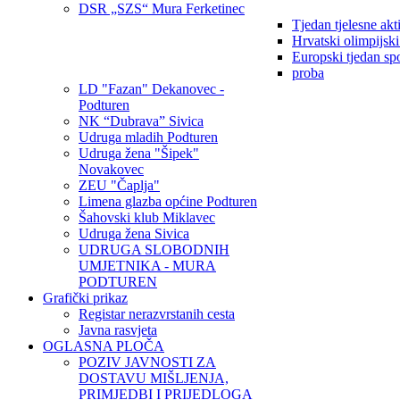
DSR „SZS“ Mura Ferketinec
Tjedan tjelesne akt
Hrvatski olimpijsk
Europski tjedan sp
proba
LD "Fazan" Dekanovec -
Podturen
NK “Dubrava” Sivica
Udruga mladih Podturen
Udruga žena "Šipek"
Novakovec
ZEU "Čaplja"
Limena glazba općine Podturen
Šahovski klub Miklavec
Udruga žena Sivica
UDRUGA SLOBODNIH
UMJETNIKA - MURA
PODTUREN
Grafički prikaz
Registar nerazvrstanih cesta
Javna rasvjeta
OGLASNA PLOČA
POZIV JAVNOSTI ZA
DOSTAVU MIŠLJENJA,
PRIMJEDBI I PRIJEDLOGA