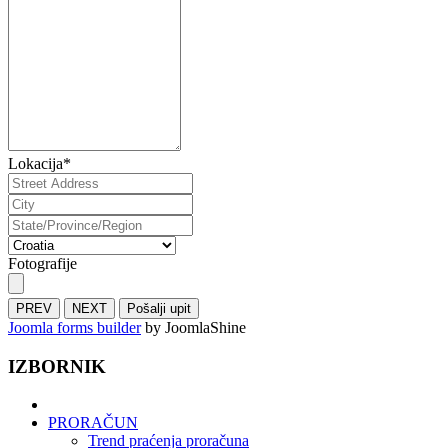
Lokacija
*
Fotografije
PREV
NEXT
Pošalji upit
Joomla forms builder
by JoomlaShine
IZBORNIK
PRORAČUN
Trend praćenja proračuna