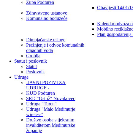
Župa Podturen
Obavijesti 14/01/1
Zdravstvene ustanove
Komunalno poduzeće
Kalendar odvoza o
Mobilno reciklažno
Plan gospodarenja
Dimnjačarske usluge
Pražnjenje i odvoz komunalnih
otpadnih voda
Groblja
Statut i poslovnik
Statut
Poslovnik
Udruge
-JAVNI POZIVI ZA
UDRUGE -
KUD Podturen
SRD "Ostriž" Novakovec
Udruga "Turen"
Udruga "Malo Međimurje
wireless"
Društvo osoba s tjelesnim
invaliditetom Međimurske
županije