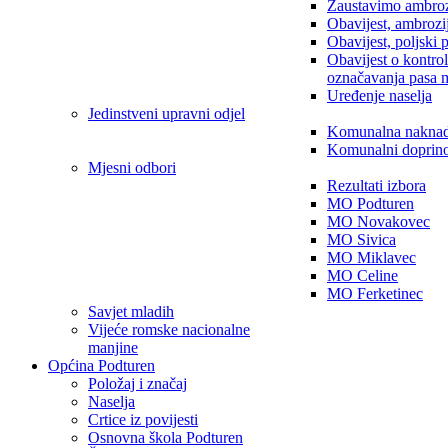
Zaustavimo ambroz
Obavijest, ambrozi
Obavijest, poljski 
Obavijest o kontro
označavanja pasa 
Uređenje naselja
Jedinstveni upravni odjel
Komunalna nakna
Komunalni doprin
Mjesni odbori
Rezultati izbora
MO Podturen
MO Novakovec
MO Sivica
MO Miklavec
MO Celine
MO Ferketinec
Savjet mladih
Vijeće romske nacionalne
manjine
Općina Podturen
Položaj i značaj
Naselja
Crtice iz povijesti
Osnovna škola Podturen