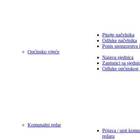
Pitajte načelnika
Odluke načelnika
Popis sponzorstva 
Općinsko vijeće
Najava sjednica
Zapisnici sa sjedni
Odluke općinskog 
Komunalni redar
Prijava / upit kom
redaru