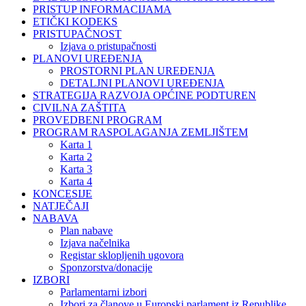
PRISTUP INFORMACIJAMA
ETIČKI KODEKS
PRISTUPAČNOST
Izjava o pristupačnosti
PLANOVI UREĐENJA
PROSTORNI PLAN UREĐENJA
DETALJNI PLANOVI UREĐENJA
STRATEGIJA RAZVOJA OPĆINE PODTUREN
CIVILNA ZAŠTITA
PROVEDBENI PROGRAM
PROGRAM RASPOLAGANJA ZEMLJIŠTEM
Karta 1
Karta 2
Karta 3
Karta 4
KONCESIJE
NATJEČAJI
NABAVA
Plan nabave
Izjava načelnika
Registar sklopljenih ugovora
Sponzorstva/donacije
IZBORI
Parlamentarni izbori
Izbori za članove u Europski parlament iz Republike