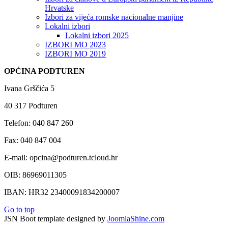
Hrvatske
Izbori za vijeća romske nacionalne manjine
Lokalni izbori
Lokalni izbori 2025
IZBORI MO 2023
IZBORI MO 2019
OPĆINA PODTUREN
Ivana Grščića 5
40 317 Podturen
Telefon: 040 847 260
Fax: 040 847 004
E-mail: opcina@podturen.tcloud.hr
OIB: 86969011305
IBAN: HR32 23400091834200007
Go to top
JSN Boot template designed by
JoomlaShine.com