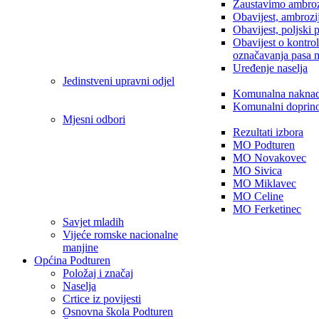
Zaustavimo ambroz
Obavijest, ambrozi
Obavijest, poljski 
Obavijest o kontro
označavanja pasa 
Uređenje naselja
Jedinstveni upravni odjel
Komunalna nakna
Komunalni doprin
Mjesni odbori
Rezultati izbora
MO Podturen
MO Novakovec
MO Sivica
MO Miklavec
MO Celine
MO Ferketinec
Savjet mladih
Vijeće romske nacionalne
manjine
Općina Podturen
Položaj i značaj
Naselja
Crtice iz povijesti
Osnovna škola Podturen