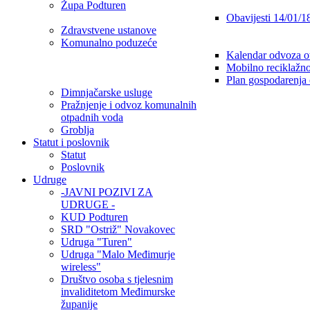
Župa Podturen
Obavijesti 14/01/1
Zdravstvene ustanove
Komunalno poduzeće
Kalendar odvoza o
Mobilno reciklažno
Plan gospodarenja
Dimnjačarske usluge
Pražnjenje i odvoz komunalnih
otpadnih voda
Groblja
Statut i poslovnik
Statut
Poslovnik
Udruge
-JAVNI POZIVI ZA
UDRUGE -
KUD Podturen
SRD "Ostriž" Novakovec
Udruga "Turen"
Udruga "Malo Međimurje
wireless"
Društvo osoba s tjelesnim
invaliditetom Međimurske
županije