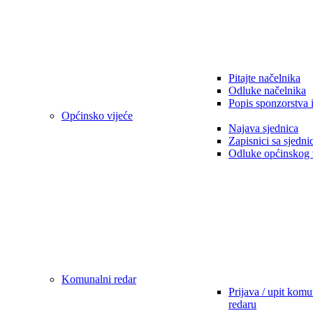
Pitajte načelnika
Odluke načelnika
Popis sponzorstva 
Općinsko vijeće
Najava sjednica
Zapisnici sa sjedni
Odluke općinskog 
Komunalni redar
Prijava / upit kom
redaru