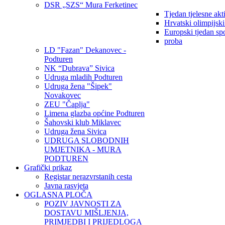
DSR „SZS“ Mura Ferketinec
Tjedan tjelesne akt
Hrvatski olimpijsk
Europski tjedan sp
proba
LD "Fazan" Dekanovec -
Podturen
NK “Dubrava” Sivica
Udruga mladih Podturen
Udruga žena "Šipek"
Novakovec
ZEU "Čaplja"
Limena glazba općine Podturen
Šahovski klub Miklavec
Udruga žena Sivica
UDRUGA SLOBODNIH
UMJETNIKA - MURA
PODTUREN
Grafički prikaz
Registar nerazvrstanih cesta
Javna rasvjeta
OGLASNA PLOČA
POZIV JAVNOSTI ZA
DOSTAVU MIŠLJENJA,
PRIMJEDBI I PRIJEDLOGA