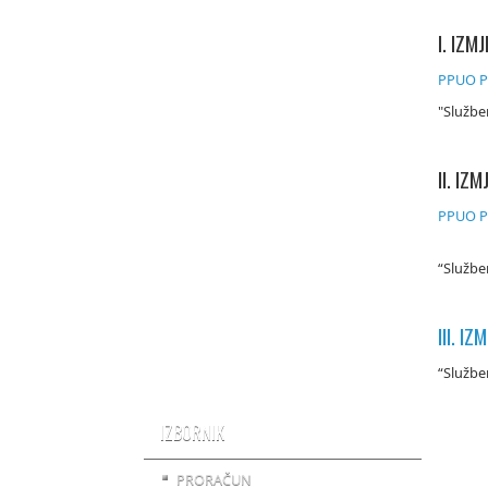
I. IZ
PPUO Po
"Službe
II. I
PPUO Po
“Službe
III. 
“Službe
IZBORNIK
PRORAČUN