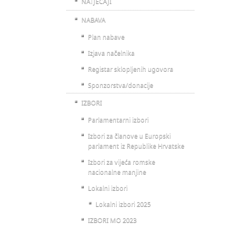
NATJEČAJI
NABAVA
Plan nabave
Izjava načelnika
Registar sklopljenih ugovora
Sponzorstva/donacije
IZBORI
Parlamentarni izbori
Izbori za članove u Europski
parlament iz Republike Hrvatske
Izbori za vijeća romske
nacionalne manjine
Lokalni izbori
Lokalni izbori 2025
IZBORI MO 2023