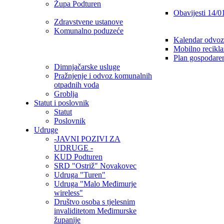
Župa Podturen
Obavijesti 14/0
Zdravstvene ustanove
Komunalno poduzeće
Kalendar odvoz
Mobilno recikla
Plan gospodare
Dimnjačarske usluge
Pražnjenje i odvoz komunalnih
otpadnih voda
Groblja
Statut i poslovnik
Statut
Poslovnik
Udruge
-JAVNI POZIVI ZA
UDRUGE -
KUD Podturen
SRD "Ostriž" Novakovec
Udruga "Turen"
Udruga "Malo Međimurje
wireless"
Društvo osoba s tjelesnim
invaliditetom Međimurske
županije