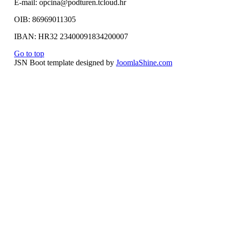
E-mail: opcina@podturen.tcloud.hr
OIB: 86969011305
IBAN: HR32 23400091834200007
Go to top
JSN Boot template designed by
JoomlaShine.com