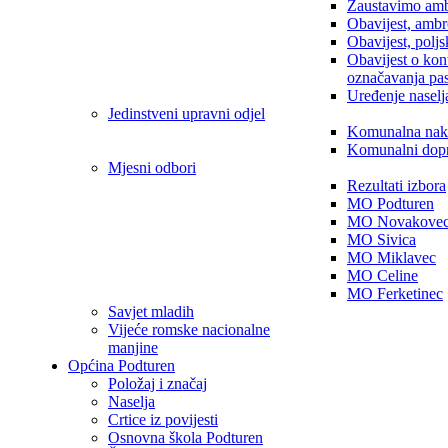
Zaustavimo amb
Obavijest, ambr
Obavijest, poljs
Obavijest o kon
označavanja pa
Uređenje naselj
Jedinstveni upravni odjel
Komunalna nak
Komunalni dop
Mjesni odbori
Rezultati izbora
MO Podturen
MO Novakove
MO Sivica
MO Miklavec
MO Celine
MO Ferketinec
Savjet mladih
Vijeće romske nacionalne
manjine
Općina Podturen
Položaj i značaj
Naselja
Crtice iz povijesti
Osnovna škola Podturen