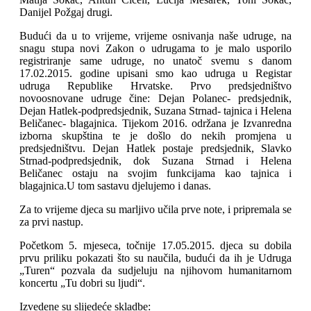
Danijel Požgaj drugi.
Budući da u to vrijeme, vrijeme osnivanja naše udruge, na
snagu stupa novi Zakon o udrugama to je malo usporilo
registriranje same udruge, no unatoč svemu s danom
17.02.2015. godine upisani smo kao udruga u Registar
udruga Republike Hrvatske. Prvo predsjedništvo
novoosnovane udruge čine: Dejan Polanec- predsjednik,
Dejan Hatlek-podpredsjednik, Suzana Strnad- tajnica i Helena
Beličanec- blagajnica. Tijekom 2016. održana je Izvanredna
izborna skupština te je došlo do nekih promjena u
predsjedništvu. Dejan Hatlek postaje predsjednik, Slavko
Strnad-podpredsjednik, dok Suzana Strnad i Helena
Beličanec ostaju na svojim funkcijama kao tajnica i
blagajnica.U tom sastavu djelujemo i danas.
Za to vrijeme djeca su marljivo učila prve note, i pripremala se
za prvi nastup.
Početkom 5. mjeseca, točnije 17.05.2015. djeca su dobila
prvu priliku pokazati što su naučila, budući da ih je Udruga
„Turen“ pozvala da sudjeluju na njihovom humanitarnom
koncertu „Tu dobri su ljudi“.
Izvedene su slijedeće skladbe: