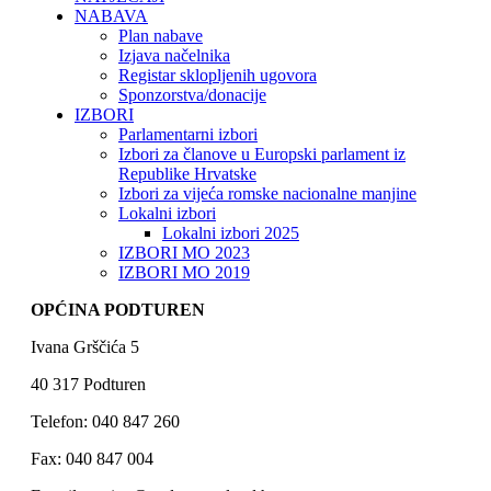
NABAVA
Plan nabave
Izjava načelnika
Registar sklopljenih ugovora
Sponzorstva/donacije
IZBORI
Parlamentarni izbori
Izbori za članove u Europski parlament iz
Republike Hrvatske
Izbori za vijeća romske nacionalne manjine
Lokalni izbori
Lokalni izbori 2025
IZBORI MO 2023
IZBORI MO 2019
OPĆINA PODTUREN
Ivana Grščića 5
40 317 Podturen
Telefon: 040 847 260
Fax: 040 847 004