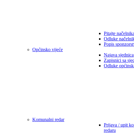
Pitajte načelnik
Odluke načelni
Popis sponzorst
Općinsko vijeće
Najava sjednica
Zapisnici sa sje
Odluke općinsk
Komunalni redar
Prijava / upit 
redaru