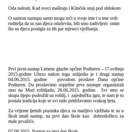
Oda radosti, Kad sveci maširaju i Klinček stoji pod oblokom
O samom nastupu samo mogu reći u svoje ime i u ime svih
roditelja da su nas djeca oduševila, bili smo zadivljeni onim
što su djeca postigla za tih par mjeseci vježbanja.
Prvi javni nastup Limene glazbe općine Podturen – 17.svibnja
2015.godine Ubrzo nakon toga uslijedio je i drugi nastup
04.06.2015. godine povodom proslave Dana općine
Podturen. Da proslavimo uspješne prve nastupe organizirali
smo na Muri roštiljadu, 26.06.2015. godine. Svi smo se
skupa lijepo podružili uz roštilj, i zajedničku igru, te nam je to
postala tradicija koje se svi rado pridržavamo svakog ljeta.
Za vrijeme ljetnih praznika djeca su marljivo vježbala te su u
školi imali nastup, na prvi dan škole kao dobrodošlicu za
male prvašiće.
07.09.2015. Nastup za prvi dan škole