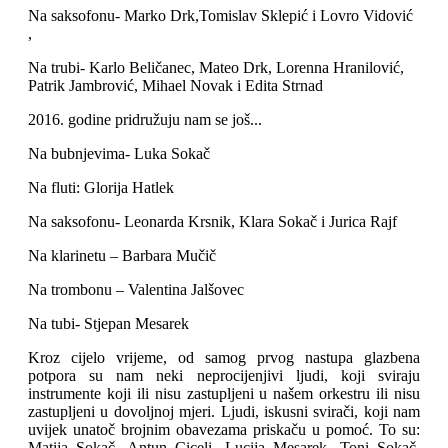
Na saksofonu- Marko Drk,Tomislav Sklepić i Lovro Vidović
,
Na trubi- Karlo Beličanec, Mateo Drk, Lorenna Hranilović,
Patrik Jambrović, Mihael Novak i Edita Strnad
2016. godine pridružuju nam se još...
Na bubnjevima- Luka Sokač
Na fluti: Glorija Hatlek
Na saksofonu- Leonarda Krsnik, Klara Sokač i Jurica Rajf
Na klarinetu – Barbara Mučič
Na trombonu – Valentina Jalšovec
Na tubi- Stjepan Mesarek
Kroz cijelo vrijeme, od samog prvog nastupa glazbena
potpora su nam neki neprocijenjivi ljudi, koji sviraju
instrumente koji ili nisu zastupljeni u našem orkestru ili nisu
zastupljeni u dovoljnoj mjeri. Ljudi, iskusni svirači, koji nam
uvijek unatoč brojnim obavezama priskaču u pomoć. To su:
Matija Sokač, Antun Ciceli, Lucija Mesarek, Toni Sokač,