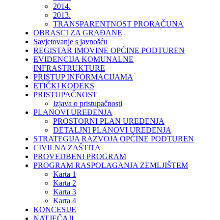
2014.
2013.
TRANSPARENTNOST PRORAČUNA
OBRASCI ZA GRAĐANE
Savjetovanje s javnošću
REGISTAR IMOVINE OPĆINE PODTUREN
EVIDENCIJA KOMUNALNE
INFRASTRUKTURE
PRISTUP INFORMACIJAMA
ETIČKI KODEKS
PRISTUPAČNOST
Izjava o pristupačnosti
PLANOVI UREĐENJA
PROSTORNI PLAN UREĐENJA
DETALJNI PLANOVI UREĐENJA
STRATEGIJA RAZVOJA OPĆINE PODTUREN
CIVILNA ZAŠTITA
PROVEDBENI PROGRAM
PROGRAM RASPOLAGANJA ZEMLJIŠTEM
Karta 1
Karta 2
Karta 3
Karta 4
KONCESIJE
NATJEČAJI