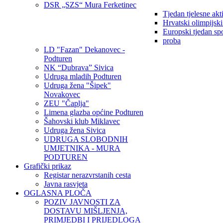
DSR „SZS“ Mura Ferketinec
Tjedan tjelesne akt
Hrvatski olimpijsk
Europski tjedan sp
proba
LD "Fazan" Dekanovec -
Podturen
NK “Dubrava” Sivica
Udruga mladih Podturen
Udruga žena "Šipek"
Novakovec
ZEU "Čaplja"
Limena glazba općine Podturen
Šahovski klub Miklavec
Udruga žena Sivica
UDRUGA SLOBODNIH
UMJETNIKA - MURA
PODTUREN
Grafički prikaz
Registar nerazvrstanih cesta
Javna rasvjeta
OGLASNA PLOČA
POZIV JAVNOSTI ZA
DOSTAVU MIŠLJENJA,
PRIMJEDBI I PRIJEDLOGA