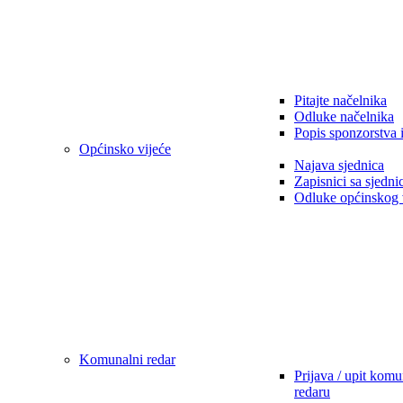
Pitajte načelnika
Odluke načelnika
Popis sponzorstva 
Općinsko vijeće
Najava sjednica
Zapisnici sa sjedni
Odluke općinskog 
Komunalni redar
Prijava / upit kom
redaru