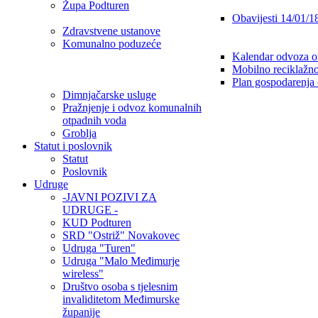
Župa Podturen
Obavijesti 14/01/1
Zdravstvene ustanove
Komunalno poduzeće
Kalendar odvoza o
Mobilno reciklažno
Plan gospodarenja
Dimnjačarske usluge
Pražnjenje i odvoz komunalnih
otpadnih voda
Groblja
Statut i poslovnik
Statut
Poslovnik
Udruge
-JAVNI POZIVI ZA
UDRUGE -
KUD Podturen
SRD "Ostriž" Novakovec
Udruga "Turen"
Udruga "Malo Međimurje
wireless"
Društvo osoba s tjelesnim
invaliditetom Međimurske
županije