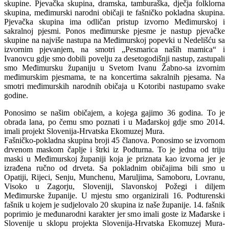
skupine. Pjevačka skupina, dramska, tamburaška, dječja folklorna
skupina, međimurski narodni običaji te fašničko pokladna skupina.
Pjevačka skupina ima odličan pristup izvorno Međimurskoj i
sakralnoj pjesmi. Ponos međimurske pjesme je nastup pjevačke
skupine na najviše nastupa na Međimurskoj popevki u Nedelišću sa
izvornim pjevanjem, na smotri „Pesmarica naših mamica“ i
Ivanovcu gdje smo dobili povelju za desetogodišnji nastup, zastupali
smo Međimursku županiju u Svetom Ivanu Žabno-sa izvornim
međimurskim pjesmama, te na koncertima sakralnih pjesama. Na
smotri međimurskih narodnih običaja u Kotoribi nastupamo svake
godine.
Ponosimo se našim običajem, a kojega gajimo 36 godina. To je
obrada lana, po čemu smo poznati i u Mađarskoj gdje smo 2014.
imali projekt Slovenija-Hrvatska Ekomuzej Mura.
Fašničko-pokladna skupina broji 45 članova. Ponosimo se izvornom
drvenom maskom čaplje i štrki iz Podturna. To je jedna od triju
maski u Međimurskoj županiji koja je priznata kao izvorna jer je
izrađena ručno od drveta. Sa pokladnim običajima bili smo u
Opatiji, Rijeci, Senju, Munchenu, Maruljima, Samoboru, Lovranu,
Visoko u Zagorju, Sloveniji, Slavonskoj Požegi i diljem
Međimurske županije. U mjestu smo organizirali 16. Podturenski
fašnik u kojem je sudjelovalo 20 skupina iz naše županije. 14. fašnik
poprimio je međunarodni karakter jer smo imali goste iz Mađarske i
Slovenije u sklopu projekta Slovenija-Hrvatska Ekomuzej Mura-