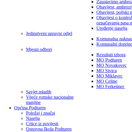
Zaustavimo ambroz
Obavijest, ambrozi
Obavijest, poljski 
Obavijest o kontro
označavanja pasa 
Uređenje naselja
Jedinstveni upravni odjel
Komunalna nakna
Komunalni doprin
Mjesni odbori
Rezultati izbora
MO Podturen
MO Novakovec
MO Sivica
MO Miklavec
MO Celine
MO Ferketinec
Savjet mladih
Vijeće romske nacionalne
manjine
Općina Podturen
Položaj i značaj
Naselja
Crtice iz povijesti
Osnovna škola Podturen