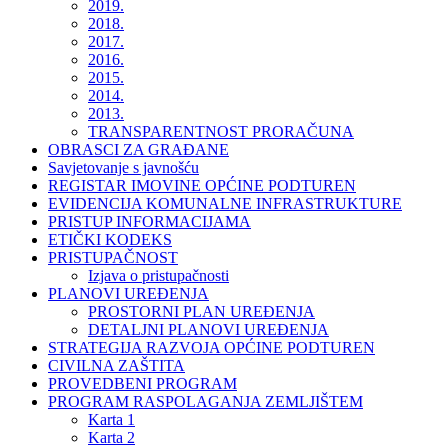
2019.
2018.
2017.
2016.
2015.
2014.
2013.
TRANSPARENTNOST PRORAČUNA
OBRASCI ZA GRAĐANE
Savjetovanje s javnošću
REGISTAR IMOVINE OPĆINE PODTUREN
EVIDENCIJA KOMUNALNE INFRASTRUKTURE
PRISTUP INFORMACIJAMA
ETIČKI KODEKS
PRISTUPAČNOST
Izjava o pristupačnosti
PLANOVI UREĐENJA
PROSTORNI PLAN UREĐENJA
DETALJNI PLANOVI UREĐENJA
STRATEGIJA RAZVOJA OPĆINE PODTUREN
CIVILNA ZAŠTITA
PROVEDBENI PROGRAM
PROGRAM RASPOLAGANJA ZEMLJIŠTEM
Karta 1
Karta 2