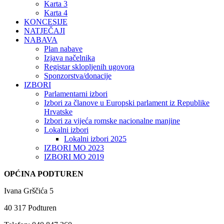
Karta 3
Karta 4
KONCESIJE
NATJEČAJI
NABAVA
Plan nabave
Izjava načelnika
Registar sklopljenih ugovora
Sponzorstva/donacije
IZBORI
Parlamentarni izbori
Izbori za članove u Europski parlament iz Republike
Hrvatske
Izbori za vijeća romske nacionalne manjine
Lokalni izbori
Lokalni izbori 2025
IZBORI MO 2023
IZBORI MO 2019
OPĆINA PODTUREN
Ivana Grščića 5
40 317 Podturen