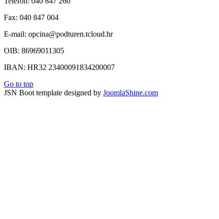
Telefon: 040 847 260
Fax: 040 847 004
E-mail: opcina@podturen.tcloud.hr
OIB: 86969011305
IBAN: HR32 23400091834200007
Go to top
JSN Boot template designed by
JoomlaShine.com