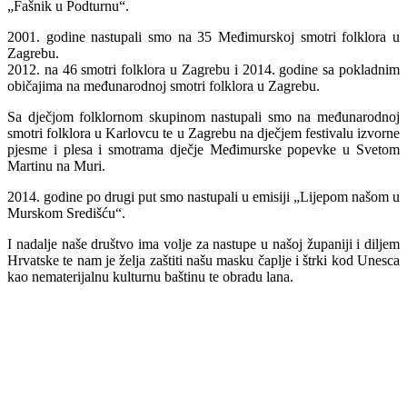
„Fašnik u Podturnu“.
2001. godine nastupali smo na 35 Međimurskoj smotri folklora u
Zagrebu.
2012. na 46 smotri folklora u Zagrebu i 2014. godine sa pokladnim
običajima na međunarodnoj smotri folklora u Zagrebu.
Sa dječjom folklornom skupinom nastupali smo na međunarodnoj
smotri folklora u Karlovcu te u Zagrebu na dječjem festivalu izvorne
pjesme i plesa i smotrama dječje Međimurske popevke u Svetom
Martinu na Muri.
2014. godine po drugi put smo nastupali u emisiji „Lijepom našom u
Murskom Središću“.
I nadalje naše društvo ima volje za nastupe u našoj županiji i diljem
Hrvatske te nam je želja zaštiti našu masku čaplje i štrki kod Unesca
kao nematerijalnu kulturnu baštinu te obradu lana.