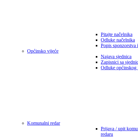
Pitajte načelnika
Odluke načelnika
Popis sponzorstva 
Općinsko vijeće
Najava sjednica
Zapisnici sa sjedni
Odluke općinskog 
Komunalni redar
Prijava / upit kom
redaru