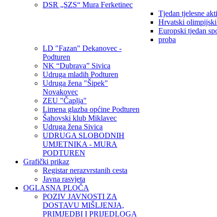
DSR „SZS“ Mura Ferketinec
Tjedan tjelesne akt
Hrvatski olimpijsk
Europski tjedan sp
proba
LD "Fazan" Dekanovec -
Podturen
NK “Dubrava” Sivica
Udruga mladih Podturen
Udruga žena "Šipek"
Novakovec
ZEU "Čaplja"
Limena glazba općine Podturen
Šahovski klub Miklavec
Udruga žena Sivica
UDRUGA SLOBODNIH
UMJETNIKA - MURA
PODTUREN
Grafički prikaz
Registar nerazvrstanih cesta
Javna rasvjeta
OGLASNA PLOČA
POZIV JAVNOSTI ZA
DOSTAVU MIŠLJENJA,
PRIMJEDBI I PRIJEDLOGA