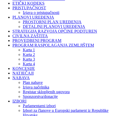
ETIČKI KODEKS
PRISTUPAČNOST
Izjava o pristupačnosti
PLANOVI UREĐENJA
PROSTORNI PLAN UREĐENJA
DETALJNI PLANOVI UREĐENJA
STRATEGIJA RAZVOJA OPĆINE PODTUREN
CIVILNA ZAŠTITA
PROVEDBENI PROGRAM
PROGRAM RASPOLAGANJA ZEMLJIŠTEM
Karta 1
Karta 2
Karta 3
Karta 4
KONCESIJE
NATJEČAJI
NABAVA
Plan nabave
Izjava načelnika
Registar sklopljenih ugovora
Sponzorstva/donacije
IZBORI
Parlamentarni izbori
Izbori za članove u Europski parlament iz Republike
Hrvatske