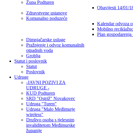
Župa Podturen
Obavijesti 14/01/1
Zdravstvene ustanove
Komunalno poduzeće
Kalendar odvoza o
Mobilno reciklažno
Plan gospodarenja
Dimnjačarske usluge
Pražnjenje i odvoz komunalnih
otpadnih voda
Groblja
Statut i poslovnik
Statut
Poslovnik
Udruge
-JAVNI POZIVI ZA
UDRUGE -
KUD Podturen
SRD "Ostriž" Novakovec
Udruga "Turen"
Udruga "Malo Međimurje
wireless"
Društvo osoba s tjelesnim
invaliditetom Međimurske
županije