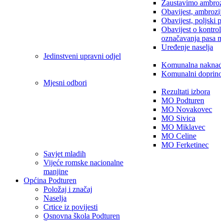
Zaustavimo ambroz
Obavijest, ambrozi
Obavijest, poljski 
Obavijest o kontro
označavanja pasa 
Uređenje naselja
Jedinstveni upravni odjel
Komunalna nakna
Komunalni doprin
Mjesni odbori
Rezultati izbora
MO Podturen
MO Novakovec
MO Sivica
MO Miklavec
MO Celine
MO Ferketinec
Savjet mladih
Vijeće romske nacionalne
manjine
Općina Podturen
Položaj i značaj
Naselja
Crtice iz povijesti
Osnovna škola Podturen