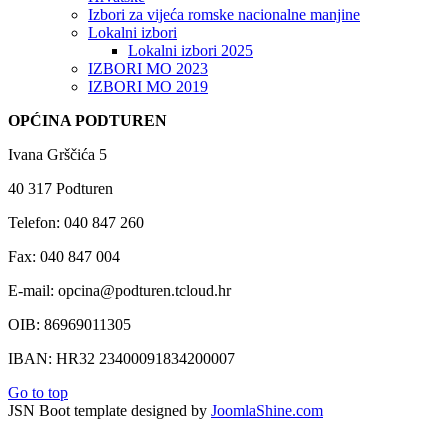
Izbori za vijeća romske nacionalne manjine
Lokalni izbori
Lokalni izbori 2025
IZBORI MO 2023
IZBORI MO 2019
OPĆINA PODTUREN
Ivana Grščića 5
40 317 Podturen
Telefon: 040 847 260
Fax: 040 847 004
E-mail: opcina@podturen.tcloud.hr
OIB: 86969011305
IBAN: HR32 23400091834200007
Go to top
JSN Boot template designed by
JoomlaShine.com