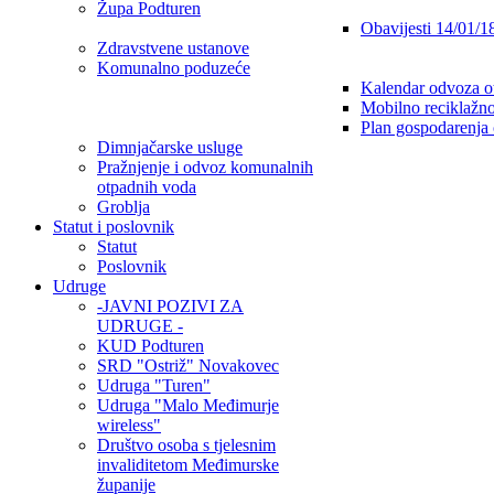
Župa Podturen
Obavijesti 14/01/1
Zdravstvene ustanove
Komunalno poduzeće
Kalendar odvoza o
Mobilno reciklažno
Plan gospodarenja
Dimnjačarske usluge
Pražnjenje i odvoz komunalnih
otpadnih voda
Groblja
Statut i poslovnik
Statut
Poslovnik
Udruge
-JAVNI POZIVI ZA
UDRUGE -
KUD Podturen
SRD "Ostriž" Novakovec
Udruga "Turen"
Udruga "Malo Međimurje
wireless"
Društvo osoba s tjelesnim
invaliditetom Međimurske
županije