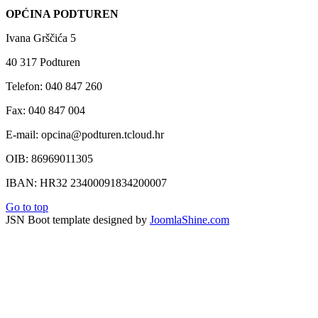
OPĆINA PODTUREN
Ivana Grščića 5
40 317 Podturen
Telefon: 040 847 260
Fax: 040 847 004
E-mail: opcina@podturen.tcloud.hr
OIB: 86969011305
IBAN: HR32 23400091834200007
Go to top
JSN Boot template designed by
JoomlaShine.com