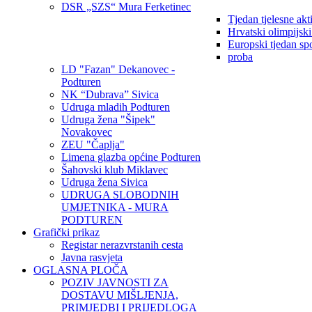
DSR „SZS“ Mura Ferketinec
Tjedan tjelesne akt
Hrvatski olimpijsk
Europski tjedan sp
proba
LD "Fazan" Dekanovec -
Podturen
NK “Dubrava” Sivica
Udruga mladih Podturen
Udruga žena "Šipek"
Novakovec
ZEU "Čaplja"
Limena glazba općine Podturen
Šahovski klub Miklavec
Udruga žena Sivica
UDRUGA SLOBODNIH
UMJETNIKA - MURA
PODTUREN
Grafički prikaz
Registar nerazvrstanih cesta
Javna rasvjeta
OGLASNA PLOČA
POZIV JAVNOSTI ZA
DOSTAVU MIŠLJENJA,
PRIMJEDBI I PRIJEDLOGA