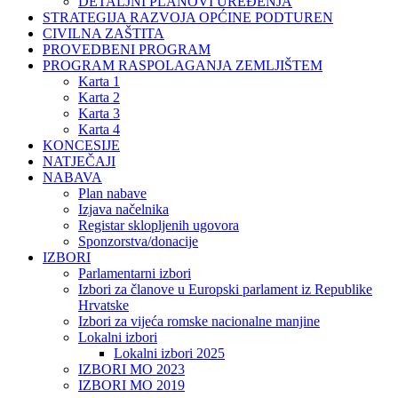
DETALJNI PLANOVI UREĐENJA
STRATEGIJA RAZVOJA OPĆINE PODTUREN
CIVILNA ZAŠTITA
PROVEDBENI PROGRAM
PROGRAM RASPOLAGANJA ZEMLJIŠTEM
Karta 1
Karta 2
Karta 3
Karta 4
KONCESIJE
NATJEČAJI
NABAVA
Plan nabave
Izjava načelnika
Registar sklopljenih ugovora
Sponzorstva/donacije
IZBORI
Parlamentarni izbori
Izbori za članove u Europski parlament iz Republike
Hrvatske
Izbori za vijeća romske nacionalne manjine
Lokalni izbori
Lokalni izbori 2025
IZBORI MO 2023
IZBORI MO 2019