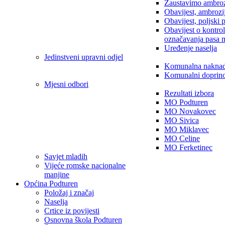
Zaustavimo ambroz
Obavijest, ambrozi
Obavijest, poljski 
Obavijest o kontro
označavanja pasa 
Uređenje naselja
Jedinstveni upravni odjel
Komunalna nakna
Komunalni doprin
Mjesni odbori
Rezultati izbora
MO Podturen
MO Novakovec
MO Sivica
MO Miklavec
MO Celine
MO Ferketinec
Savjet mladih
Vijeće romske nacionalne
manjine
Općina Podturen
Položaj i značaj
Naselja
Crtice iz povijesti
Osnovna škola Podturen