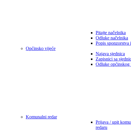
Pitajte načelnika
Odluke načelnika
Popis sponzorstva 
Općinsko vijeće
Najava sjednica
Zapisnici sa sjedni
Odluke općinskog 
Komunalni redar
Prijava / upit kom
redaru