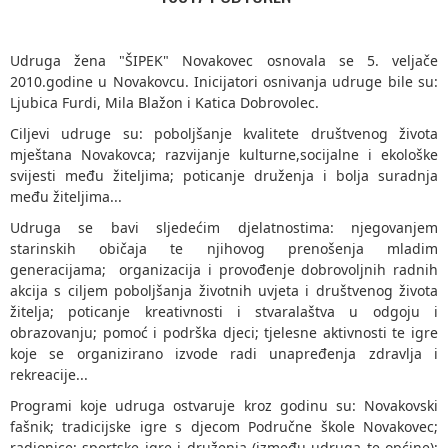
Udruga žena "ŠIPEK" Novakovec osnovala se 5. veljače
2010.godine u Novakovcu. Inicijatori osnivanja udruge bile su:
Ljubica Furdi, Mila Blažon i Katica Dobrovolec.
Ciljevi udruge su: poboljšanje kvalitete društvenog života
mještana Novakovca; razvijanje kulturne,socijalne i ekološke
svijesti među žiteljima; poticanje druženja i bolja suradnja
među žiteljima...
Udruga se bavi sljedećim djelatnostima: njegovanjem
starinskih običaja te njihovog prenošenja mladim
generacijama; organizacija i provođenje dobrovoljnih radnih
akcija s ciljem poboljšanja životnih uvjeta i društvenog života
žitelja; poticanje kreativnosti i stvaralaštva u odgoju i
obrazovanju; pomoć i podrška djeci; tjelesne aktivnosti te igre
koje se organizirano izvode radi unapređenja zdravlja i
rekreacije...
Programi koje udruga ostvaruje kroz godinu su: Novakovski
fašnik; tradicijske igre s djecom Područne škole Novakovec;
radionice; sportske igre i druženja (između udruga te općine);