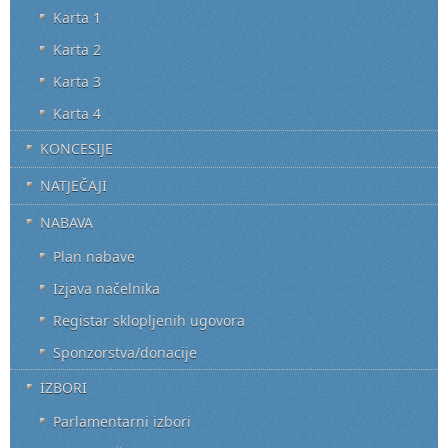
Karta 1
Karta 2
Karta 3
Karta 4
KONCESIJE
NATJEČAJI
NABAVA
Plan nabave
Izjava načelnika
Registar sklopljenih ugovora
Sponzorstva/donacije
IZBORI
Parlamentarni izbori