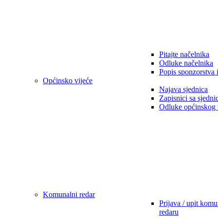
Pitajte načelnika
Odluke načelnika
Popis sponzorstva 
Općinsko vijeće
Najava sjednica
Zapisnici sa sjedni
Odluke općinskog 
Komunalni redar
Prijava / upit kom
redaru