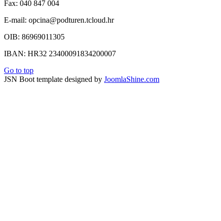
Fax: 040 847 004
E-mail: opcina@podturen.tcloud.hr
OIB: 86969011305
IBAN: HR32 23400091834200007
Go to top
JSN Boot template designed by
JoomlaShine.com