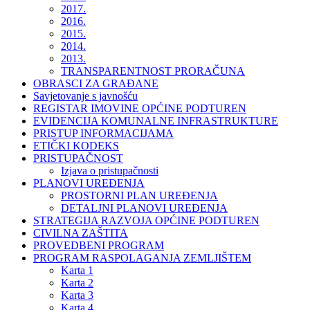
2017.
2016.
2015.
2014.
2013.
TRANSPARENTNOST PRORAČUNA
OBRASCI ZA GRAĐANE
Savjetovanje s javnošću
REGISTAR IMOVINE OPĆINE PODTUREN
EVIDENCIJA KOMUNALNE INFRASTRUKTURE
PRISTUP INFORMACIJAMA
ETIČKI KODEKS
PRISTUPAČNOST
Izjava o pristupačnosti
PLANOVI UREĐENJA
PROSTORNI PLAN UREĐENJA
DETALJNI PLANOVI UREĐENJA
STRATEGIJA RAZVOJA OPĆINE PODTUREN
CIVILNA ZAŠTITA
PROVEDBENI PROGRAM
PROGRAM RASPOLAGANJA ZEMLJIŠTEM
Karta 1
Karta 2
Karta 3
Karta 4