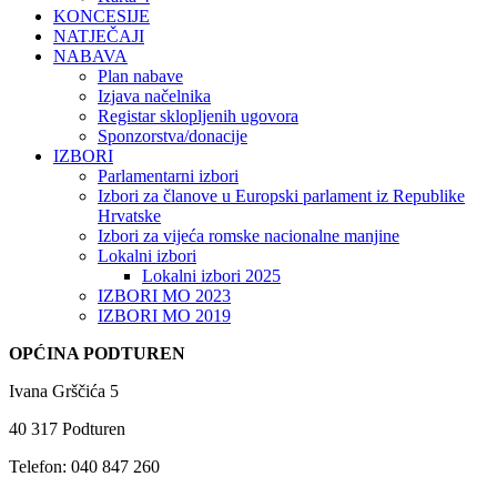
KONCESIJE
NATJEČAJI
NABAVA
Plan nabave
Izjava načelnika
Registar sklopljenih ugovora
Sponzorstva/donacije
IZBORI
Parlamentarni izbori
Izbori za članove u Europski parlament iz Republike
Hrvatske
Izbori za vijeća romske nacionalne manjine
Lokalni izbori
Lokalni izbori 2025
IZBORI MO 2023
IZBORI MO 2019
OPĆINA PODTUREN
Ivana Grščića 5
40 317 Podturen
Telefon: 040 847 260