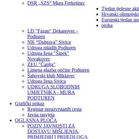
DSR „SZS“ Mura Ferketinec
Tjedan tjelesne akt
Hrvatski olimpijsk
Europski tjedan sp
proba
LD "Fazan" Dekanovec -
Podturen
NK “Dubrava” Sivica
Udruga mladih Podturen
Udruga žena "Šipek"
Novakovec
ZEU "Čaplja"
Limena glazba općine Podturen
Šahovski klub Miklavec
Udruga žena Sivica
UDRUGA SLOBODNIH
UMJETNIKA - MURA
PODTUREN
Grafički prikaz
Registar nerazvrstanih cesta
Javna rasvjeta
OGLASNA PLOČA
POZIV JAVNOSTI ZA
DOSTAVU MIŠLJENJA,
PRIMJEDBI I PRIJEDLOGA