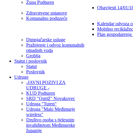
Župa Podturen
Obavijesti 14/01/1
Zdravstvene ustanove
Komunalno poduzeće
Kalendar odvoza o
Mobilno reciklažno
Plan gospodarenja
Dimnjačarske usluge
Pražnjenje i odvoz komunalnih
otpadnih voda
Groblja
Statut i poslovnik
Statut
Poslovnik
Udruge
-JAVNI POZIVI ZA
UDRUGE -
KUD Podturen
SRD "Ostriž" Novakovec
Udruga "Turen"
Udruga "Malo Međimurje
wireless"
Društvo osoba s tjelesnim
invaliditetom Međimurske
županije