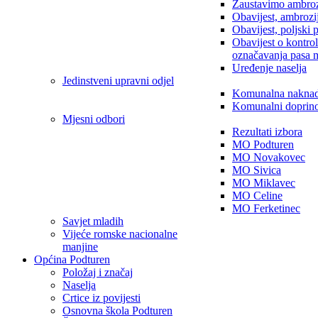
Zaustavimo ambroz
Obavijest, ambrozi
Obavijest, poljski 
Obavijest o kontro
označavanja pasa 
Uređenje naselja
Jedinstveni upravni odjel
Komunalna nakna
Komunalni doprin
Mjesni odbori
Rezultati izbora
MO Podturen
MO Novakovec
MO Sivica
MO Miklavec
MO Celine
MO Ferketinec
Savjet mladih
Vijeće romske nacionalne
manjine
Općina Podturen
Položaj i značaj
Naselja
Crtice iz povijesti
Osnovna škola Podturen