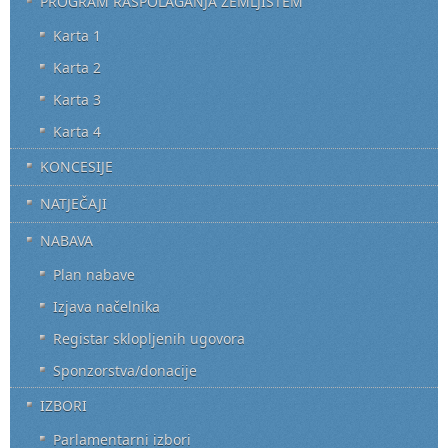
PROGRAM RASPOLAGANJA ZEMLJIŠTEM
Karta 1
Karta 2
Karta 3
Karta 4
KONCESIJE
NATJEČAJI
NABAVA
Plan nabave
Izjava načelnika
Registar sklopljenih ugovora
Sponzorstva/donacije
IZBORI
Parlamentarni izbori