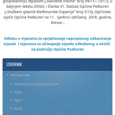
gospodarenju otpadom („Narodne novine“ broj 94/13 i 73/17), u
daljnjem tekstu ZOGO, i članka 31. Statuta Općine Podturen
(„Službeni glasnik Međimurske županije“ broj 5/13), Općinsko
vijeće Općine Podturen na 11. sjednici održanoj 2018. godine,
donosi :
Odluku o mjerama za sprječavanje nepropisnog odbacivanja
otpada
i mjerama za uklanjanje otpada odbačenog u okoliš
na području
Općine Podturen
IZBORNIK
PRORAČUN
Trend praćenja proračuna
2026
2025
2024