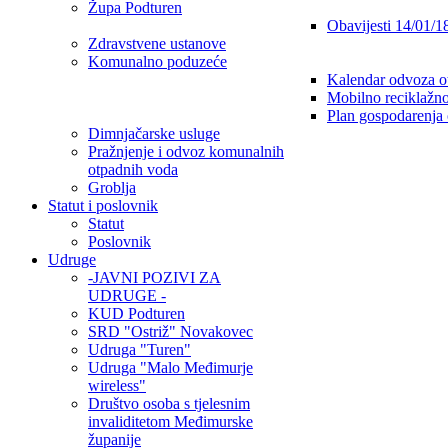
Župa Podturen
Obavijesti 14/01/1
Zdravstvene ustanove
Komunalno poduzeće
Kalendar odvoza o
Mobilno reciklažno
Plan gospodarenja
Dimnjačarske usluge
Pražnjenje i odvoz komunalnih
otpadnih voda
Groblja
Statut i poslovnik
Statut
Poslovnik
Udruge
-JAVNI POZIVI ZA
UDRUGE -
KUD Podturen
SRD "Ostriž" Novakovec
Udruga "Turen"
Udruga "Malo Međimurje
wireless"
Društvo osoba s tjelesnim
invaliditetom Međimurske
županije