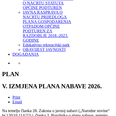
O NACRTU STATUTA
OPĆINE PODTUREN
JAVNA RASPRAVA O
NACRTU PRIJEDLOGA
PLANA GOSPODARENJA
OTPADOM OPĆINE
PODTUREN ZA
RAZDOBLJE 2018.-2023.
GODINE
Edukativno rekreacijski park
OBAVIJEST JAVNOSTI
DOGAĐANJA
PLAN
V. IZMJENA PLANA NABAVE 2026.
Print
Email
Na temelju članka 28. Zakona o javnoj nabavi („Narodne novine“
br.120/16,114/22) i članka 3. Pravilnika o planu nabave, registru