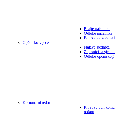
Pitajte načelnika
Odluke načelnika
Popis sponzorstva 
Općinsko vijeće
Najava sjednica
Zapisnici sa sjedni
Odluke općinskog 
Komunalni redar
Prijava / upit kom
redaru