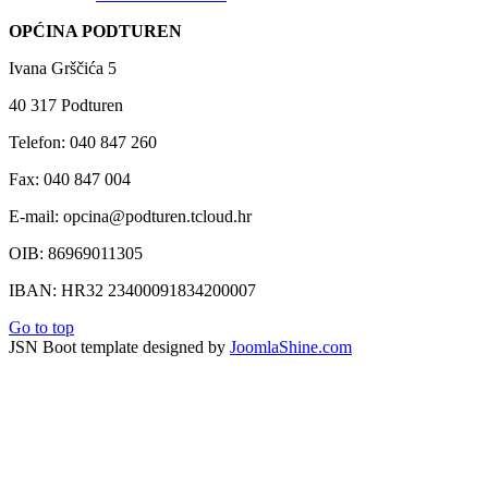
OPĆINA PODTUREN
Ivana Grščića 5
40 317 Podturen
Telefon: 040 847 260
Fax: 040 847 004
E-mail: opcina@podturen.tcloud.hr
OIB: 86969011305
IBAN: HR32 23400091834200007
Go to top
JSN Boot template designed by
JoomlaShine.com