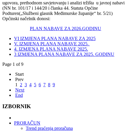
ugovora, prethodnom savjetovanju i analizi tržišta u javnoj nabavi
(NN br. 101/17 i 144/20 i članka 44. Statuta Općine
Podturen(„Službeni glasnik Međimurske županije“ br. 5/21)
Općinski načelnik donosi:
PLAN NABAVE ZA 2026.GODINU
VI IZMJENA PLANA NABAVE ZA 2025
V. IZMJENA PLANA NABAVE 2025.
4. IZMJENA PLANA NABAVE 2025.
3 IZMJENA PLANA NABAVE ZA 2025. GODINU
Page 1 of 9
Start
Prev
1
2
3
4
5
6
7
8
9
Next
End
IZBORNIK
PRORAČUN
Trend praćenja proračuna