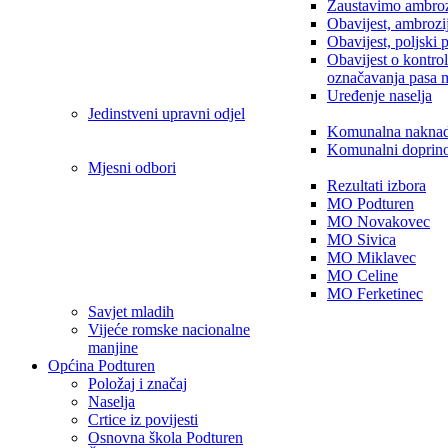
Zaustavimo ambroz
Obavijest, ambrozi
Obavijest, poljski 
Obavijest o kontro
označavanja pasa 
Uređenje naselja
Jedinstveni upravni odjel
Komunalna nakna
Komunalni doprin
Mjesni odbori
Rezultati izbora
MO Podturen
MO Novakovec
MO Sivica
MO Miklavec
MO Celine
MO Ferketinec
Savjet mladih
Vijeće romske nacionalne
manjine
Općina Podturen
Položaj i značaj
Naselja
Crtice iz povijesti
Osnovna škola Podturen