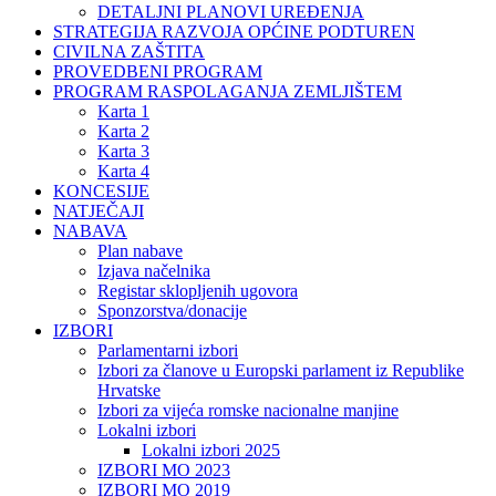
DETALJNI PLANOVI UREĐENJA
STRATEGIJA RAZVOJA OPĆINE PODTUREN
CIVILNA ZAŠTITA
PROVEDBENI PROGRAM
PROGRAM RASPOLAGANJA ZEMLJIŠTEM
Karta 1
Karta 2
Karta 3
Karta 4
KONCESIJE
NATJEČAJI
NABAVA
Plan nabave
Izjava načelnika
Registar sklopljenih ugovora
Sponzorstva/donacije
IZBORI
Parlamentarni izbori
Izbori za članove u Europski parlament iz Republike
Hrvatske
Izbori za vijeća romske nacionalne manjine
Lokalni izbori
Lokalni izbori 2025
IZBORI MO 2023
IZBORI MO 2019