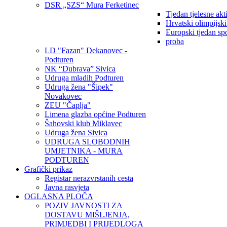
DSR „SZS“ Mura Ferketinec
Tjedan tjelesne akt
Hrvatski olimpijsk
Europski tjedan sp
proba
LD "Fazan" Dekanovec -
Podturen
NK “Dubrava” Sivica
Udruga mladih Podturen
Udruga žena "Šipek"
Novakovec
ZEU "Čaplja"
Limena glazba općine Podturen
Šahovski klub Miklavec
Udruga žena Sivica
UDRUGA SLOBODNIH
UMJETNIKA - MURA
PODTUREN
Grafički prikaz
Registar nerazvrstanih cesta
Javna rasvjeta
OGLASNA PLOČA
POZIV JAVNOSTI ZA
DOSTAVU MIŠLJENJA,
PRIMJEDBI I PRIJEDLOGA