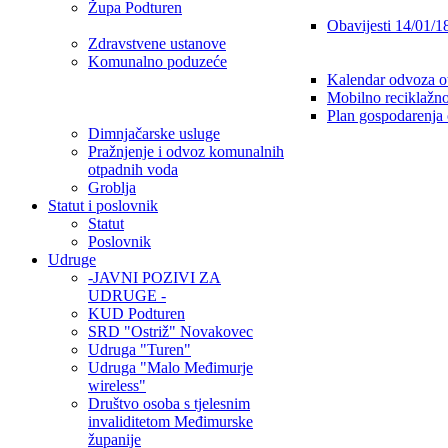
Župa Podturen
Obavijesti 14/01/1
Zdravstvene ustanove
Komunalno poduzeće
Kalendar odvoza o
Mobilno reciklažno
Plan gospodarenja
Dimnjačarske usluge
Pražnjenje i odvoz komunalnih
otpadnih voda
Groblja
Statut i poslovnik
Statut
Poslovnik
Udruge
-JAVNI POZIVI ZA
UDRUGE -
KUD Podturen
SRD "Ostriž" Novakovec
Udruga "Turen"
Udruga "Malo Međimurje
wireless"
Društvo osoba s tjelesnim
invaliditetom Međimurske
županije