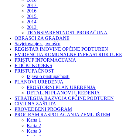
2017.
2016.
2015.
2014.
2013.
TRANSPARENTNOST PRORAČUNA
OBRASCI ZA GRAĐANE
Savjetovanje s javnošću
REGISTAR IMOVINE OPĆINE PODTUREN
EVIDENCIJA KOMUNALNE INFRASTRUKTURE
PRISTUP INFORMACIJAMA
ETIČKI KODEKS
PRISTUPAČNOST
Izjava o pristupačnosti
PLANOVI UREĐENJA
PROSTORNI PLAN UREĐENJA
DETALJNI PLANOVI UREĐENJA
STRATEGIJA RAZVOJA OPĆINE PODTUREN
CIVILNA ZAŠTITA
PROVEDBENI PROGRAM
PROGRAM RASPOLAGANJA ZEMLJIŠTEM
Karta 1
Karta 2
Karta 3