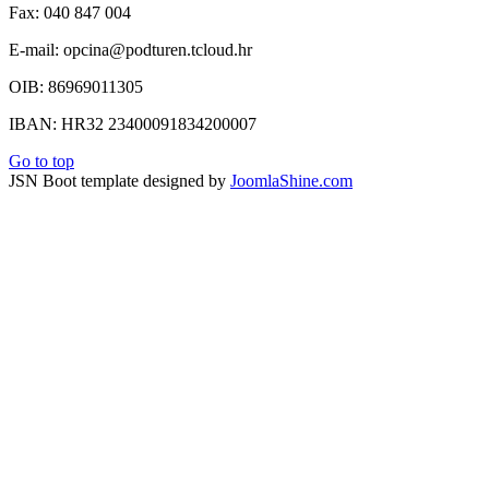
Fax: 040 847 004
E-mail: opcina@podturen.tcloud.hr
OIB: 86969011305
IBAN: HR32 23400091834200007
Go to top
JSN Boot template designed by
JoomlaShine.com