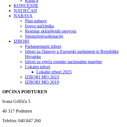
Karta 4
KONCESIJE
NATJEČAJI
NABAVA
Plan nabave
Izjava načelnika
Registar sklopljenih ugovora
Sponzorstva/donacije
IZBORI
Parlamentarni izbori
Izbori za članove u Europski parlament iz Republike
Hrvatske
Izbori za vijeća romske nacionalne manjine
Lokalni izbori
Lokalni izbori 2025
IZBORI MO 2023
IZBORI MO 2019
OPĆINA PODTUREN
Ivana Grščića 5
40 317 Podturen
Telefon: 040 847 260