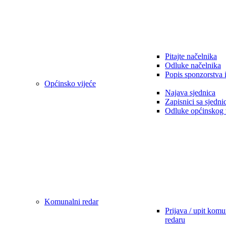
Pitajte načelnika
Odluke načelnika
Popis sponzorstva 
Općinsko vijeće
Najava sjednica
Zapisnici sa sjedni
Odluke općinskog 
Komunalni redar
Prijava / upit kom
redaru