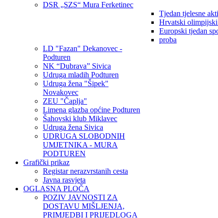
DSR „SZS“ Mura Ferketinec
Tjedan tjelesne akt
Hrvatski olimpijsk
Europski tjedan sp
proba
LD "Fazan" Dekanovec -
Podturen
NK “Dubrava” Sivica
Udruga mladih Podturen
Udruga žena "Šipek"
Novakovec
ZEU "Čaplja"
Limena glazba općine Podturen
Šahovski klub Miklavec
Udruga žena Sivica
UDRUGA SLOBODNIH
UMJETNIKA - MURA
PODTUREN
Grafički prikaz
Registar nerazvrstanih cesta
Javna rasvjeta
OGLASNA PLOČA
POZIV JAVNOSTI ZA
DOSTAVU MIŠLJENJA,
PRIMJEDBI I PRIJEDLOGA