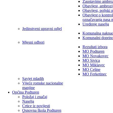
Zaustavimo ambroz
Obavijest, ambrozi
Obavijest, poljski 
Obavijest o kontro
označavanja pasa 
Uređenje naselja
Jedinstveni upravni odjel
Komunalna nakna
Komunalni doprin
Mjesni odbori
Rezultati izbora
MO Podturen
MO Novakovec
MO Sivica
MO Miklavec
MO Celine
MO Ferketinec
Savjet mladih
Vijeće romske nacionalne
manjine
Općina Podturen
Položaj i značaj
Naselja
Crtice iz povijesti
Osnovna škola Podturen