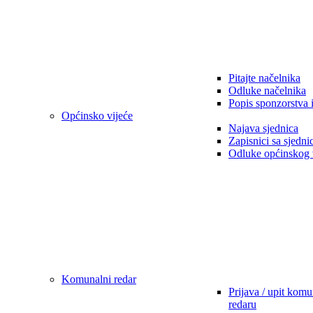
Pitajte načelnika
Odluke načelnika
Popis sponzorstva 
Općinsko vijeće
Najava sjednica
Zapisnici sa sjedni
Odluke općinskog 
Komunalni redar
Prijava / upit kom
redaru