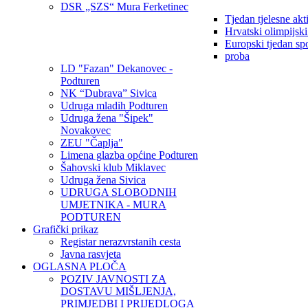
DSR „SZS“ Mura Ferketinec
Tjedan tjelesne akt
Hrvatski olimpijsk
Europski tjedan sp
proba
LD "Fazan" Dekanovec -
Podturen
NK “Dubrava” Sivica
Udruga mladih Podturen
Udruga žena "Šipek"
Novakovec
ZEU "Čaplja"
Limena glazba općine Podturen
Šahovski klub Miklavec
Udruga žena Sivica
UDRUGA SLOBODNIH
UMJETNIKA - MURA
PODTUREN
Grafički prikaz
Registar nerazvrstanih cesta
Javna rasvjeta
OGLASNA PLOČA
POZIV JAVNOSTI ZA
DOSTAVU MIŠLJENJA,
PRIMJEDBI I PRIJEDLOGA