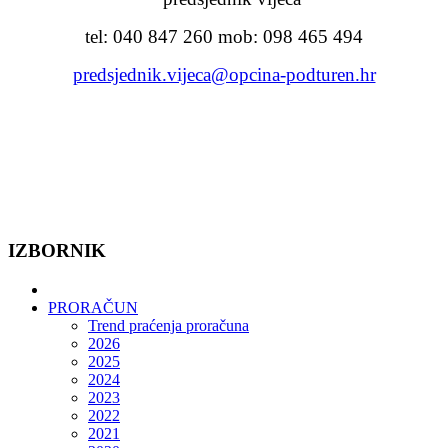
tel: 040 847 260 mob: 098 465 494
predsjednik.vijeca@opcina-podturen.hr
IZBORNIK
PRORAČUN
Trend praćenja proračuna
2026
2025
2024
2023
2022
2021