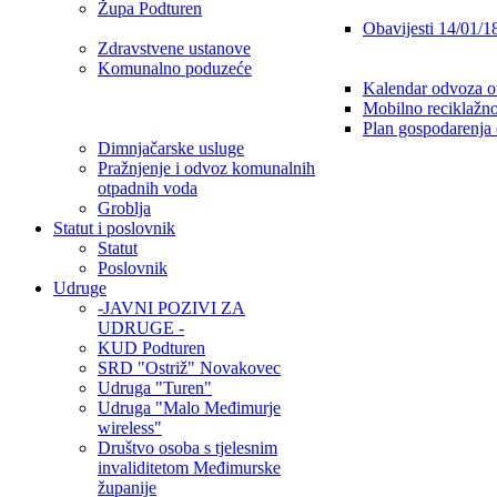
Župa Podturen
Obavijesti 14/01/1
Zdravstvene ustanove
Komunalno poduzeće
Kalendar odvoza o
Mobilno reciklažno
Plan gospodarenja
Dimnjačarske usluge
Pražnjenje i odvoz komunalnih
otpadnih voda
Groblja
Statut i poslovnik
Statut
Poslovnik
Udruge
-JAVNI POZIVI ZA
UDRUGE -
KUD Podturen
SRD "Ostriž" Novakovec
Udruga "Turen"
Udruga "Malo Međimurje
wireless"
Društvo osoba s tjelesnim
invaliditetom Međimurske
županije