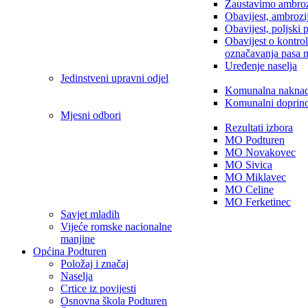
Zaustavimo ambroz
Obavijest, ambrozi
Obavijest, poljski 
Obavijest o kontro
označavanja pasa 
Uređenje naselja
Jedinstveni upravni odjel
Komunalna nakna
Komunalni doprin
Mjesni odbori
Rezultati izbora
MO Podturen
MO Novakovec
MO Sivica
MO Miklavec
MO Celine
MO Ferketinec
Savjet mladih
Vijeće romske nacionalne
manjine
Općina Podturen
Položaj i značaj
Naselja
Crtice iz povijesti
Osnovna škola Podturen