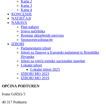
Karta 2
Karta 3
Karta 4
KONCESIJE
NATJEČAJI
NABAVA
Plan nabave
Izjava načelnika
Registar sklopljenih ugovora
Sponzorstva/donacije
IZBORI
Parlamentarni izbori
Izbori za članove u Europski parlament iz Republike
Hrvatske
Izbori za vijeća romske nacionalne manjine
Lokalni izbori
Lokalni izbori 2025
IZBORI MO 2023
IZBORI MO 2019
OPĆINA PODTUREN
Ivana Grščića 5
40 317 Podturen