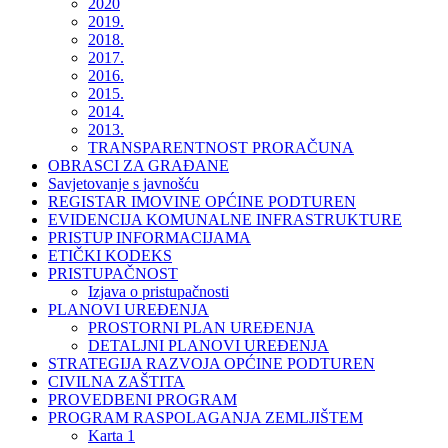
2020
2019.
2018.
2017.
2016.
2015.
2014.
2013.
TRANSPARENTNOST PRORAČUNA
OBRASCI ZA GRAĐANE
Savjetovanje s javnošću
REGISTAR IMOVINE OPĆINE PODTUREN
EVIDENCIJA KOMUNALNE INFRASTRUKTURE
PRISTUP INFORMACIJAMA
ETIČKI KODEKS
PRISTUPAČNOST
Izjava o pristupačnosti
PLANOVI UREĐENJA
PROSTORNI PLAN UREĐENJA
DETALJNI PLANOVI UREĐENJA
STRATEGIJA RAZVOJA OPĆINE PODTUREN
CIVILNA ZAŠTITA
PROVEDBENI PROGRAM
PROGRAM RASPOLAGANJA ZEMLJIŠTEM
Karta 1