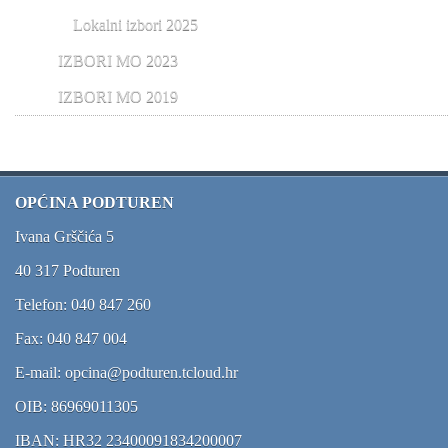
Lokalni izbori 2025
IZBORI MO 2023
IZBORI MO 2019
OPĆINA PODTUREN
Ivana Grščića 5
40 317 Podturen
Telefon: 040 847 260
Fax: 040 847 004
E-mail: opcina@podturen.tcloud.hr
OIB: 86969011305
IBAN: HR32 23400091834200007