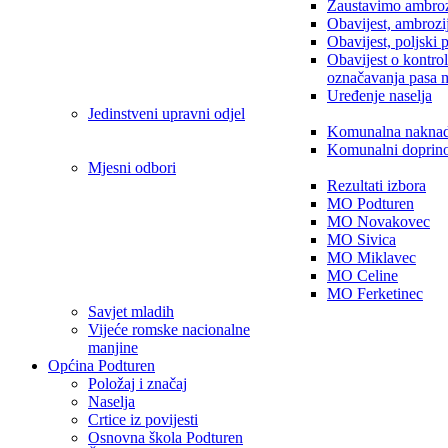
Zaustavimo ambroz
Obavijest, ambrozi
Obavijest, poljski 
Obavijest o kontro
označavanja pasa 
Uređenje naselja
Jedinstveni upravni odjel
Komunalna nakna
Komunalni doprin
Mjesni odbori
Rezultati izbora
MO Podturen
MO Novakovec
MO Sivica
MO Miklavec
MO Celine
MO Ferketinec
Savjet mladih
Vijeće romske nacionalne
manjine
Općina Podturen
Položaj i značaj
Naselja
Crtice iz povijesti
Osnovna škola Podturen