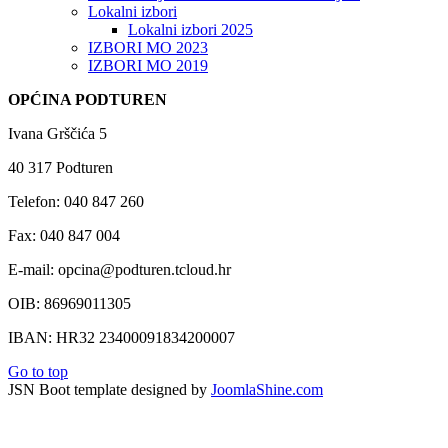
Lokalni izbori
Lokalni izbori 2025
IZBORI MO 2023
IZBORI MO 2019
OPĆINA PODTUREN
Ivana Grščića 5
40 317 Podturen
Telefon: 040 847 260
Fax: 040 847 004
E-mail: opcina@podturen.tcloud.hr
OIB: 86969011305
IBAN: HR32 23400091834200007
Go to top
JSN Boot template designed by
JoomlaShine.com