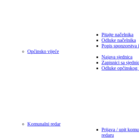
Pitajte načelnika
Odluke načelnika
Popis sponzorstva 
Općinsko vijeće
Najava sjednica
Zapisnici sa sjedni
Odluke općinskog 
Komunalni redar
Prijava / upit kom
redaru