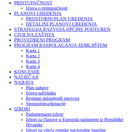
PRISTUPAČNOST
Izjava o pristupačnosti
PLANOVI UREĐENJA
PROSTORNI PLAN UREĐENJA
DETALJNI PLANOVI UREĐENJA
STRATEGIJA RAZVOJA OPĆINE PODTUREN
CIVILNA ZAŠTITA
PROVEDBENI PROGRAM
PROGRAM RASPOLAGANJA ZEMLJIŠTEM
Karta 1
Karta 2
Karta 3
Karta 4
KONCESIJE
NATJEČAJI
NABAVA
Plan nabave
Izjava načelnika
Registar sklopljenih ugovora
Sponzorstva/donacije
IZBORI
Parlamentarni izbori
Izbori za članove u Europski parlament iz Republike
Hrvatske
Izbori za vijeća romske nacionalne manjine