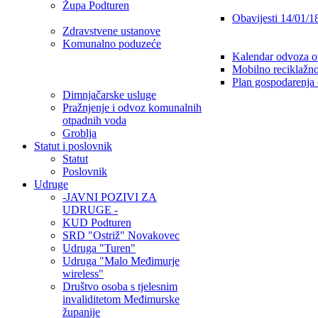
Župa Podturen
Obavijesti 14/01/1
Zdravstvene ustanove
Komunalno poduzeće
Kalendar odvoza o
Mobilno reciklažno
Plan gospodarenja
Dimnjačarske usluge
Pražnjenje i odvoz komunalnih
otpadnih voda
Groblja
Statut i poslovnik
Statut
Poslovnik
Udruge
-JAVNI POZIVI ZA
UDRUGE -
KUD Podturen
SRD "Ostriž" Novakovec
Udruga "Turen"
Udruga "Malo Međimurje
wireless"
Društvo osoba s tjelesnim
invaliditetom Međimurske
županije