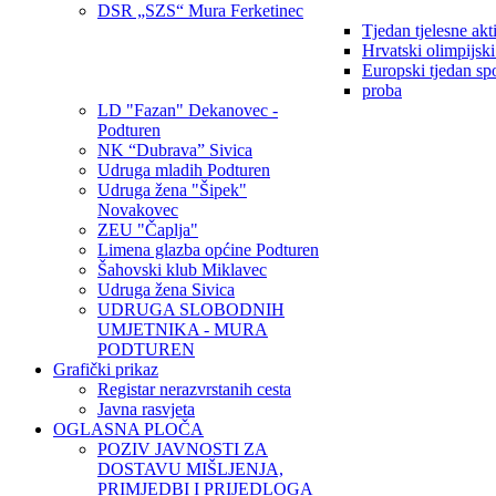
DSR „SZS“ Mura Ferketinec
Tjedan tjelesne akt
Hrvatski olimpijsk
Europski tjedan sp
proba
LD "Fazan" Dekanovec -
Podturen
NK “Dubrava” Sivica
Udruga mladih Podturen
Udruga žena "Šipek"
Novakovec
ZEU "Čaplja"
Limena glazba općine Podturen
Šahovski klub Miklavec
Udruga žena Sivica
UDRUGA SLOBODNIH
UMJETNIKA - MURA
PODTUREN
Grafički prikaz
Registar nerazvrstanih cesta
Javna rasvjeta
OGLASNA PLOČA
POZIV JAVNOSTI ZA
DOSTAVU MIŠLJENJA,
PRIMJEDBI I PRIJEDLOGA