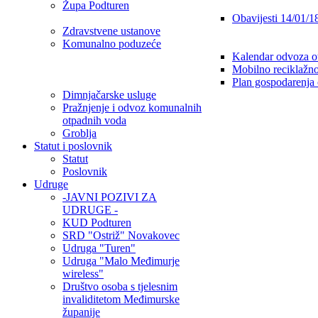
Župa Podturen
Obavijesti 14/01/1
Zdravstvene ustanove
Komunalno poduzeće
Kalendar odvoza o
Mobilno reciklažno
Plan gospodarenja
Dimnjačarske usluge
Pražnjenje i odvoz komunalnih
otpadnih voda
Groblja
Statut i poslovnik
Statut
Poslovnik
Udruge
-JAVNI POZIVI ZA
UDRUGE -
KUD Podturen
SRD "Ostriž" Novakovec
Udruga "Turen"
Udruga "Malo Međimurje
wireless"
Društvo osoba s tjelesnim
invaliditetom Međimurske
županije