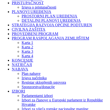
PRISTUPAČNOST
Izjava o pristupačnosti
PLANOVI UREĐENJA
PROSTORNI PLAN UREĐENJA
DETALJNI PLANOVI UREĐENJA
STRATEGIJA RAZVOJA OPĆINE PODTUREN
CIVILNA ZAŠTITA
PROVEDBENI PROGRAM
PROGRAM RASPOLAGANJA ZEMLJIŠTEM
Karta 1
Karta 2
Karta 3
Karta 4
KONCESIJE
NATJEČAJI
NABAVA
Plan nabave
Izjava načelnika
Registar sklopljenih ugovora
Sponzorstva/donacije
IZBORI
Parlamentarni izbori
Izbori za članove u Europski parlament iz Republike
Hrvatske
Izbori za vijeća romske nacionalne manjine