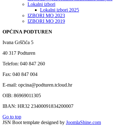
Lokalni izbori
Lokalni izbori 2025
IZBORI MO 2023
IZBORI MO 2019
OPĆINA PODTUREN
Ivana Grščića 5
40 317 Podturen
Telefon: 040 847 260
Fax: 040 847 004
E-mail: opcina@podturen.tcloud.hr
OIB: 86969011305
IBAN: HR32 23400091834200007
Go to top
JSN Boot template designed by
JoomlaShine.com