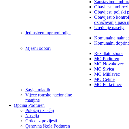
Zaustavimo ambroz
Obavijest, ambrozi
Obavijest, poljski 
Obavijest o kontro
označavanja pasa 
Uređenje naselja
Jedinstveni upravni odjel
Komunalna nakna
Komunalni doprin
Mjesni odbori
Rezultati izbora
MO Podturen
MO Novakovec
MO Sivica
MO Miklavec
MO Celine
MO Ferketinec
Savjet mladih
Vijeće romske nacionalne
manjine
Općina Podturen
Položaj i značaj
Naselja
Crtice iz povijesti
Osnovna škola Podturen