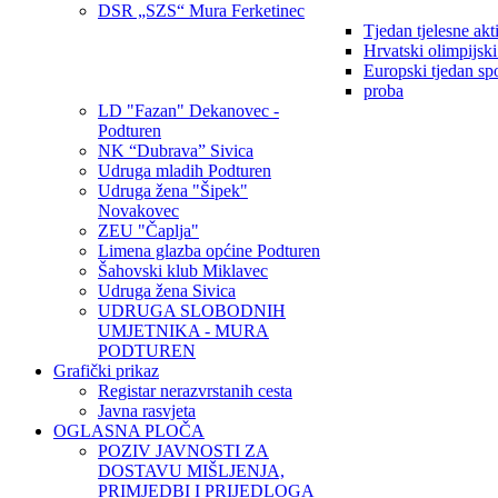
DSR „SZS“ Mura Ferketinec
Tjedan tjelesne akt
Hrvatski olimpijsk
Europski tjedan sp
proba
LD "Fazan" Dekanovec -
Podturen
NK “Dubrava” Sivica
Udruga mladih Podturen
Udruga žena "Šipek"
Novakovec
ZEU "Čaplja"
Limena glazba općine Podturen
Šahovski klub Miklavec
Udruga žena Sivica
UDRUGA SLOBODNIH
UMJETNIKA - MURA
PODTUREN
Grafički prikaz
Registar nerazvrstanih cesta
Javna rasvjeta
OGLASNA PLOČA
POZIV JAVNOSTI ZA
DOSTAVU MIŠLJENJA,
PRIMJEDBI I PRIJEDLOGA