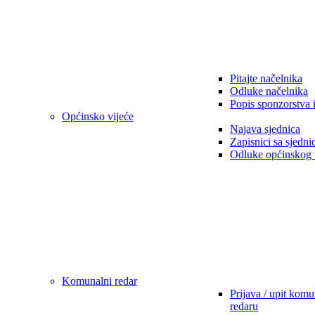
Pitajte načelnika
Odluke načelnika
Popis sponzorstva 
Općinsko vijeće
Najava sjednica
Zapisnici sa sjedni
Odluke općinskog 
Komunalni redar
Prijava / upit kom
redaru