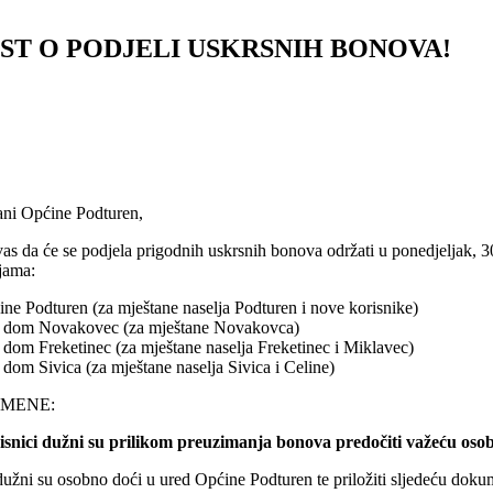
ST O PODJELI USKRSNIH BONOVA!
ani Općine Podturen,
as da će se podjela prigodnih uskrsnih bonova održati u ponedjeljak, 
ijama:
ne Podturen (za mještane naselja Podturen i nove korisnike)
i dom Novakovec (za mještane Novakovca)
 dom Freketinec (za mještane naselja Freketinec i Miklavec)
 dom Sivica (za mještane naselja Sivica i Celine)
MENE:
isnici dužni su prilikom preuzimanja bonova predočiti važeću oso
užni su osobno doći u ured Općine Podturen te priložiti sljedeću doku