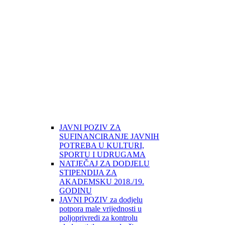
JAVNI POZIV ZA
SUFINANCIRANJE JAVNIH
POTREBA U KULTURI,
SPORTU I UDRUGAMA
NATJEČAJ ZA DODJELU
STIPENDIJA ZA
AKADEMSKU 2018./19.
GODINU
JAVNI POZIV za dodjelu
potpora male vrijednosti u
poljoprivredi za kontrolu