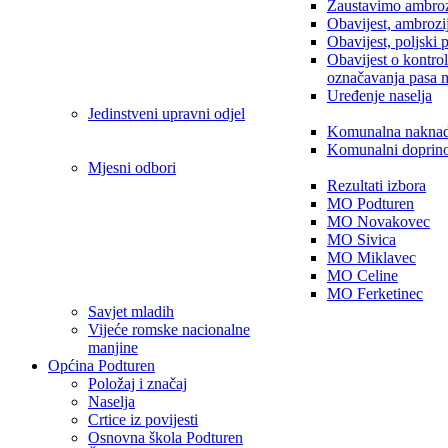
Zaustavimo ambroz
Obavijest, ambrozi
Obavijest, poljski 
Obavijest o kontro
označavanja pasa 
Uređenje naselja
Jedinstveni upravni odjel
Komunalna nakna
Komunalni doprin
Mjesni odbori
Rezultati izbora
MO Podturen
MO Novakovec
MO Sivica
MO Miklavec
MO Celine
MO Ferketinec
Savjet mladih
Vijeće romske nacionalne
manjine
Općina Podturen
Položaj i značaj
Naselja
Crtice iz povijesti
Osnovna škola Podturen