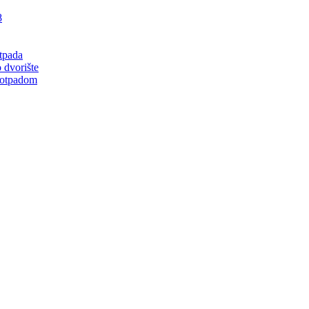
8
tpada
 dvorište
 otpadom