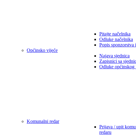
Pitajte načelnika
Odluke načelnika
Popis sponzorstva 
Općinsko vijeće
Najava sjednica
Zapisnici sa sjedni
Odluke općinskog 
Komunalni redar
Prijava / upit kom
redaru