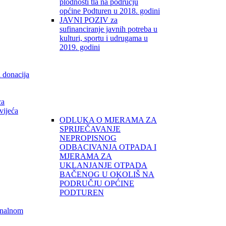
plodnosti tla na području
općine Podturen u 2018. godini
JAVNI POZIV za
sufinanciranje javnih potreba u
kulturi, sportu i udrugama u
2019. godini
i donacija
ca
vijeća
ODLUKA O MJERAMA ZA
SPRIJEČAVANJE
NEPROPISNOG
ODBACIVANJA OTPADA I
MJERAMA ZA
UKLANJANJE OTPADA
BAČENOG U OKOLIŠ NA
PODRUČJU OPĆINE
PODTUREN
unalnom