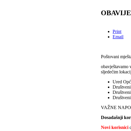
OBAVIJE
Print
Email
Poštovani mješt
obavještavamo v
sljedećim lokac
Ured Opći
Društven
Društveni
Društveni
VAŽNE NAPO
Dosadašnji kor
Novi korisnici
d