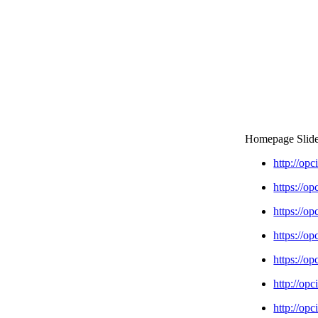
Homepage Slid
http://op
https://o
https://o
https://o
https://o
http://op
http://op