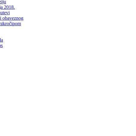
iju
ja 2018.
putevi
li obaveznog
mikročipom
da
os