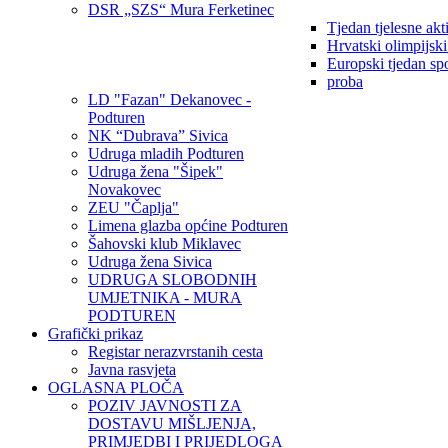
DSR „SZS“ Mura Ferketinec
Tjedan tjelesne akt
Hrvatski olimpijsk
Europski tjedan sp
proba
LD "Fazan" Dekanovec -
Podturen
NK “Dubrava” Sivica
Udruga mladih Podturen
Udruga žena "Šipek"
Novakovec
ZEU "Čaplja"
Limena glazba općine Podturen
Šahovski klub Miklavec
Udruga žena Sivica
UDRUGA SLOBODNIH
UMJETNIKA - MURA
PODTUREN
Grafički prikaz
Registar nerazvrstanih cesta
Javna rasvjeta
OGLASNA PLOČA
POZIV JAVNOSTI ZA
DOSTAVU MIŠLJENJA,
PRIMJEDBI I PRIJEDLOGA