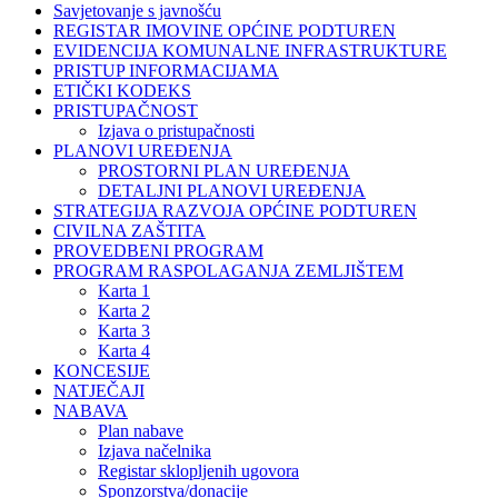
Savjetovanje s javnošću
REGISTAR IMOVINE OPĆINE PODTUREN
EVIDENCIJA KOMUNALNE INFRASTRUKTURE
PRISTUP INFORMACIJAMA
ETIČKI KODEKS
PRISTUPAČNOST
Izjava o pristupačnosti
PLANOVI UREĐENJA
PROSTORNI PLAN UREĐENJA
DETALJNI PLANOVI UREĐENJA
STRATEGIJA RAZVOJA OPĆINE PODTUREN
CIVILNA ZAŠTITA
PROVEDBENI PROGRAM
PROGRAM RASPOLAGANJA ZEMLJIŠTEM
Karta 1
Karta 2
Karta 3
Karta 4
KONCESIJE
NATJEČAJI
NABAVA
Plan nabave
Izjava načelnika
Registar sklopljenih ugovora
Sponzorstva/donacije