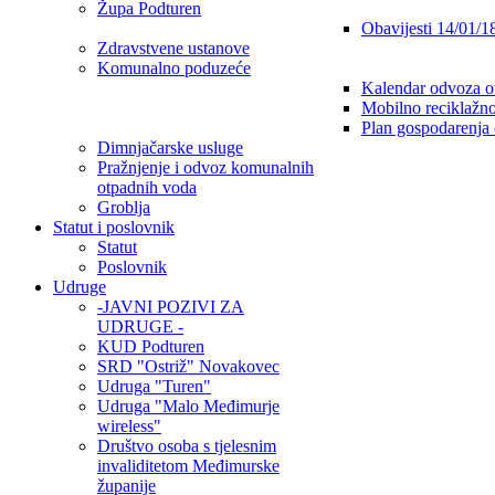
Župa Podturen
Obavijesti 14/01/1
Zdravstvene ustanove
Komunalno poduzeće
Kalendar odvoza o
Mobilno reciklažno
Plan gospodarenja
Dimnjačarske usluge
Pražnjenje i odvoz komunalnih
otpadnih voda
Groblja
Statut i poslovnik
Statut
Poslovnik
Udruge
-JAVNI POZIVI ZA
UDRUGE -
KUD Podturen
SRD "Ostriž" Novakovec
Udruga "Turen"
Udruga "Malo Međimurje
wireless"
Društvo osoba s tjelesnim
invaliditetom Međimurske
županije