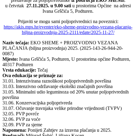
predavanje za poljoprivrednike
iz područja EKO SHEME
u četvrtak
27.11.2025. u 9.00 sati
u prostorima Općine na adresi
Ivana Grščića 5, Podturen.
Prijaviti se mogu sami poljoprivrednici na poveznici:
https://akis.mps.hr/eventer/eko-sheme-proizvodno-vezana-placanja-
biljna-proizvodnja-2025-2111/edate/2025-11-27/
Naziv tečaja:
EKO SHEME + PROIZVODNO VEZANA
PLAĆANJA (biljna proizvodnja) 2025. (2025-143-26-944-20-
0087)
Mjesto:
Ivana Grščića 5, Podturen, U prostorima općine Podturen,
40317 Podturen
Vrsta edukacije:
Tečaj
Ova edukacija se priznaje za:
31.01. Intenzivirana raznolikost poljoprivrednih površina
31.03. Intenzivno održavanje ekološki značajnih površina
31.05. Minimalni udio leguminoza od 20% unutar poljoprivrednih
površina
31.06. Konzervacijska poljoprivreda
31.07. Očuvanje travnjaka velike prirodne vrijednosti (TVPV)
32.05. PVP povrće
32.06. PVP za voće
32.09. PVP za sjeme
Napomena:
Ponijeti Zahtjev za izravna plaćanja u 2025.
Predavači:
Milorad Šubić, Ljiljana Kocen