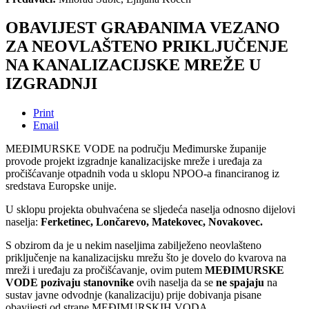
OBAVIJEST GRAĐANIMA VEZANO
ZA NEOVLAŠTENO PRIKLJUČENJE
NA KANALIZACIJSKE MREŽE U
IZGRADNJI
Print
Email
MEĐIMURSKE VODE na području Međimurske županije
provode projekt izgradnje kanalizacijske mreže i uređaja za
pročišćavanje otpadnih voda u sklopu NPOO-a financiranog iz
sredstava Europske unije.
U sklopu projekta obuhvaćena se sljedeća naselja odnosno dijelovi
naselja:
Ferketinec, Lončarevo, Matekovec, Novakovec.
S obzirom da je u nekim naseljima zabilježeno neovlašteno
priključenje na kanalizacijsku mrežu što je dovelo do kvarova na
mreži i uređaju za pročišćavanje, ovim putem
MEĐIMURSKE
VODE pozivaju stanovnike
ovih naselja da se
ne spajaju
na
sustav javne odvodnje (kanalizaciju) prije dobivanja pisane
obavijesti od strane MEĐIMURSKIH VODA.