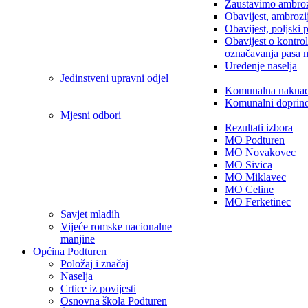
Zaustavimo ambroz
Obavijest, ambrozi
Obavijest, poljski 
Obavijest o kontro
označavanja pasa 
Uređenje naselja
Jedinstveni upravni odjel
Komunalna nakna
Komunalni doprin
Mjesni odbori
Rezultati izbora
MO Podturen
MO Novakovec
MO Sivica
MO Miklavec
MO Celine
MO Ferketinec
Savjet mladih
Vijeće romske nacionalne
manjine
Općina Podturen
Položaj i značaj
Naselja
Crtice iz povijesti
Osnovna škola Podturen