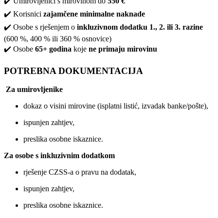
✔️ Umirovljenici s mirovinom do
550 €
✔️ Korisnici
zajamčene minimalne naknade
✔️ Osobe s rješenjem o
inkluzivnom dodatku 1., 2. ili 3. razine
(600 %, 400 % ili 360 % osnovice)
✔️ Osobe
65+ godina
koje
ne primaju mirovinu
POTREBNA DOKUMENTACIJA
Za umirovljenike
dokaz o visini mirovine (isplatni listić, izvadak banke/pošte),
ispunjen zahtjev,
preslika osobne iskaznice.
Za osobe s inkluzivnim dodatkom
rješenje CZSS-a o pravu na dodatak,
ispunjen zahtjev,
preslika osobne iskaznice.