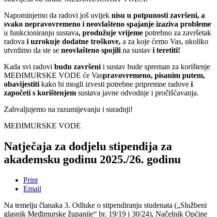
Napominjemo da radovi još uvijek
nisu u potpunosti završeni, a
svako nepravovremeno i neovlašteno spajanje izaziva probleme
u funkcioniranju sustava
, produžuje vrijeme
potrebno za završetak
radova
i uzrokuje dodatne troškove,
a za koje ćemo Vas, ukoliko
utvrdimo da ste se
neovlašteno spojili
na sustav
i teretiti!
Kada svi radovi
budu završeni
i sustav bude spreman za korištenje
MEĐIMURSKE VODE će Vas
pravovremeno, pisanim putem,
obavijestiti
kako bi mogli izvesti potrebne pripremne radove
i
započeti s korištenjem
sustava javne odvodnje i pročišćavanja.
Zahvaljujemo na razumijevanju i suradnji!
MEĐIMURSKE VODE
Natječaja za dodjelu stipendija za
akademsku godinu 2025./26. godinu
Print
Email
Na temelju članaka 3. Odluke o stipendiranju studenata („Službeni
glasnik Međimurske županije“ br. 19/19 i 30/24), Načelnik Općine