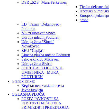
DSR „SZS“ Mura Ferketinec
Tjedan tjelesne akt
Hrvatski olimpijsk
Europski tjedan sp
proba
LD "Fazan" Dekanovec -
Podturen
NK “Dubrava” Sivica
Udruga mladih Podturen
Udruga žena "Šipek"
Novakovec
ZEU "Čaplja"
Limena glazba općine Podturen
Šahovski klub Miklavec
Udruga žena Sivica
UDRUGA SLOBODNIH
UMJETNIKA - MURA
PODTUREN
Grafički prikaz
Registar nerazvrstanih cesta
Javna rasvjeta
OGLASNA PLOČA
POZIV JAVNOSTI ZA
DOSTAVU MIŠLJENJA,
PRIMJEDBI I PRIJEDLOGA