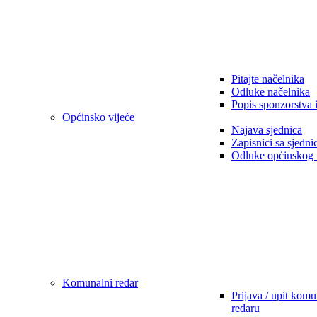
Pitajte načelnika
Odluke načelnika
Popis sponzorstva 
Općinsko vijeće
Najava sjednica
Zapisnici sa sjedni
Odluke općinskog 
Komunalni redar
Prijava / upit kom
redaru