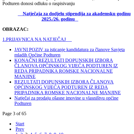
Podturen donosi odluku o raspisivanju
Natječaja z
a dodjelu stipendija za akademsku godinu
2025./26. godinu
OBRAZAC:
1.
PRIJAVNICA NA NATJEČAJ
JAVNI POZIV za isticanje kandidatura za članove Savjeta
mladih Općine Podturen
KONAČNI REZULTATI DOPUNSKIH IZBORA
ČLANOVA OPĆINSKOG VIJEĆA PODTUREN IZ
REDA PRIPADNIKA ROMSKE NACIONALNE
MANJINE
REZULTATI DOPUNSKIH IZBORA ČLANOVA
OPĆINSKOG VIJEĆA PODTUREN IZ REDA
PRIPADNIKA ROMSKE NACIONALNE MANJINE
Natječaj za prodaju ošasne imovine u vlasništvu općine
Podturen
Page 3 of 65
Start
Prev