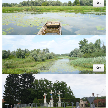
TEKST NATJEČAJA
OBRAZAC
Mjesni odbori
ODLUKA O IZBORIMA ČANOVA VIJEĆA MJESNIH ODNORA
NA PODRUČJU OPĆINE PODTUREN