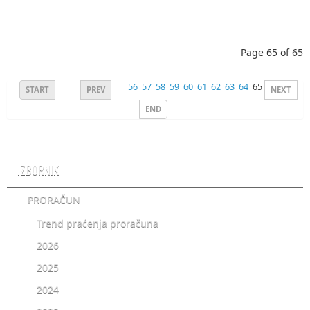
Page 65 of 65
56
57
58
59
60
61
62
63
64
65
START
PREV
NEXT
END
IZBORNIK
PRORAČUN
Trend praćenja proračuna
2026
2025
2024