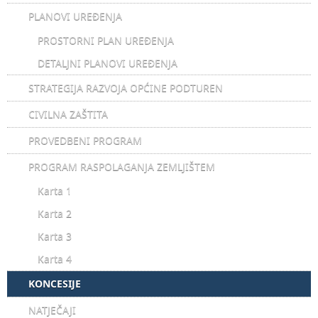
PLANOVI UREĐENJA
PROSTORNI PLAN UREĐENJA
DETALJNI PLANOVI UREĐENJA
STRATEGIJA RAZVOJA OPĆINE PODTUREN
CIVILNA ZAŠTITA
PROVEDBENI PROGRAM
PROGRAM RASPOLAGANJA ZEMLJIŠTEM
Karta 1
Karta 2
Karta 3
Karta 4
KONCESIJE
NATJEČAJI