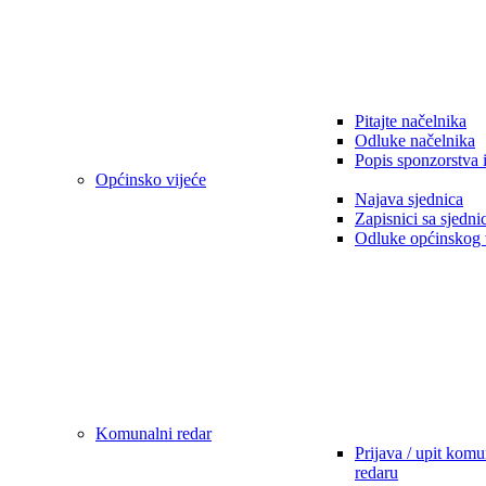
Pitajte načelnika
Odluke načelnika
Popis sponzorstva 
Općinsko vijeće
Najava sjednica
Zapisnici sa sjedni
Odluke općinskog 
Komunalni redar
Prijava / upit kom
redaru