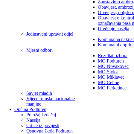
Zaustavimo ambroz
Obavijest, ambrozi
Obavijest, poljski 
Obavijest o kontro
označavanja pasa 
Uređenje naselja
Jedinstveni upravni odjel
Komunalna nakna
Komunalni doprin
Mjesni odbori
Rezultati izbora
MO Podturen
MO Novakovec
MO Sivica
MO Miklavec
MO Celine
MO Ferketinec
Savjet mladih
Vijeće romske nacionalne
manjine
Općina Podturen
Položaj i značaj
Naselja
Crtice iz povijesti
Osnovna škola Podturen