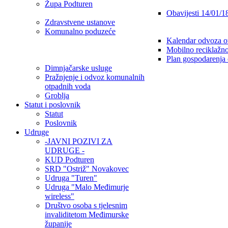
Župa Podturen
Obavijesti 14/01/1
Zdravstvene ustanove
Komunalno poduzeće
Kalendar odvoza o
Mobilno reciklažno
Plan gospodarenja
Dimnjačarske usluge
Pražnjenje i odvoz komunalnih
otpadnih voda
Groblja
Statut i poslovnik
Statut
Poslovnik
Udruge
-JAVNI POZIVI ZA
UDRUGE -
KUD Podturen
SRD "Ostriž" Novakovec
Udruga "Turen"
Udruga "Malo Međimurje
wireless"
Društvo osoba s tjelesnim
invaliditetom Međimurske
županije