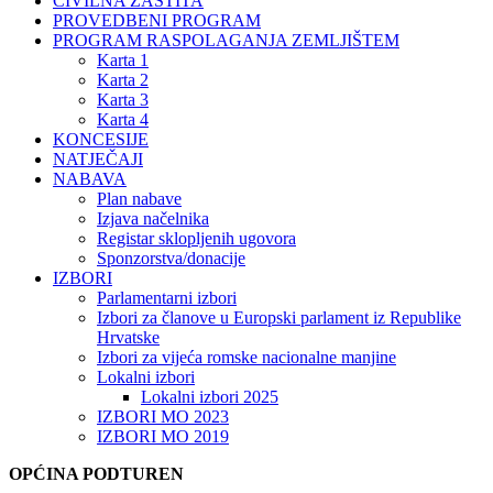
CIVILNA ZAŠTITA
PROVEDBENI PROGRAM
PROGRAM RASPOLAGANJA ZEMLJIŠTEM
Karta 1
Karta 2
Karta 3
Karta 4
KONCESIJE
NATJEČAJI
NABAVA
Plan nabave
Izjava načelnika
Registar sklopljenih ugovora
Sponzorstva/donacije
IZBORI
Parlamentarni izbori
Izbori za članove u Europski parlament iz Republike
Hrvatske
Izbori za vijeća romske nacionalne manjine
Lokalni izbori
Lokalni izbori 2025
IZBORI MO 2023
IZBORI MO 2019
OPĆINA PODTUREN