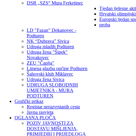
DSR „SZS“ Mura Ferketinec
Tjedan tjelesne akt
Hrvatski olimpijsk
Europski tjedan sp
proba
LD "Fazan" Dekanovec -
Podturen
NK “Dubrava” Sivica
Udruga mladih Podturen
Udruga žena "Šipek"
Novakovec
ZEU "Čaplja"
Limena glazba općine Podturen
Šahovski klub Miklavec
Udruga žena Sivica
UDRUGA SLOBODNIH
UMJETNIKA - MURA
PODTUREN
Grafički prikaz
Registar nerazvrstanih cesta
Javna rasvjeta
OGLASNA PLOČA
POZIV JAVNOSTI ZA
DOSTAVU MIŠLJENJA,
PRIMJEDBI I PRIJEDLOGA