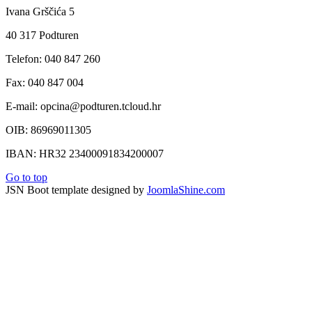
Ivana Grščića 5
40 317 Podturen
Telefon: 040 847 260
Fax: 040 847 004
E-mail: opcina@podturen.tcloud.hr
OIB: 86969011305
IBAN: HR32 23400091834200007
Go to top
JSN Boot template designed by
JoomlaShine.com