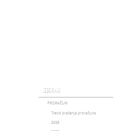
IZBORNIK
PRORAČUN
Trend praćenja proračuna
2026