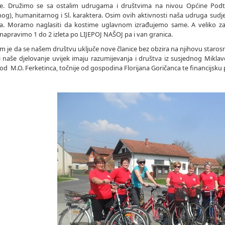
re. Družimo se sa ostalim udrugama i društvima na nivou Općine Podtu
nog), humanitarnog i Sl. karaktera. Osim ovih aktivnosti naša udruga sudj
a. Moramo naglasiti da kostime uglavnom izrađujemo same. A veliko za
napravimo 1 do 2 izleta po LIJEPOJ NAŠOJ pa i van granica.
am je da se našem društvu uključe nove članice bez obzira na njihovu starosnu
i naše djelovanje uvijek imaju razumijevanja i društva iz susjednog Mikl
d M.O. Ferketinca, točnije od gospodina Florijana Goričanca te financijsk