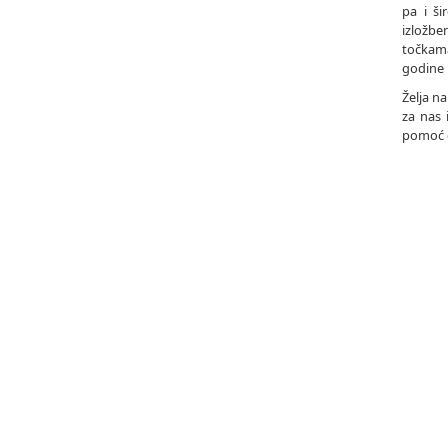
pa i ši
izložbe
točkam
godine 
Želja n
za nas 
pomoć o