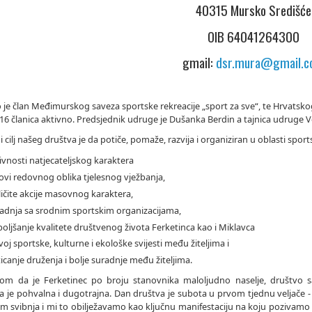
40315 Mursko Središće
OIB 64041264300
gmail:
dsr.mura@gmail.
 je član Međimurskog saveza sportske rekreacije „sport za sve“, te Hrvatskog
e 16 članica aktivno. Predsjednik udruge je Dušanka Berdin a tajnica udruge 
cilj našeg društva je da potiče, pomaže, razvija i organiziran u oblasti sports
ivnosti natjecateljskog karaktera
ovi redovnog oblika tjelesnog vježbanja,
ličite akcije masovnog karaktera,
adnja sa srodnim sportskim organizacijama,
oljšanje kvalitete društvenog života Ferketinca kao i Miklavca
voj sportske, kulturne i ekološke svijesti među žiteljima i
icanje druženja i bolje suradnje među žiteljima.
om da je Ferketinec po broju stanovnika maloljudno naselje, društvo sa
a je pohvalna i dugotrajna. Dan društva je subota u prvom tjednu veljače - 
em svibnja i mi to obilježavamo kao ključnu manifestaciju na koju pozivamo