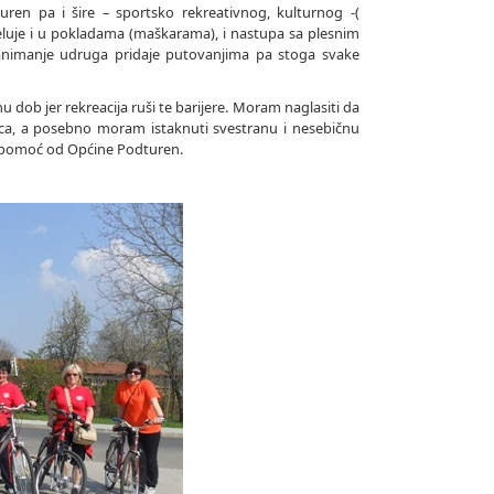
ren pa i šire – sportsko rekreativnog, kulturnog -(
eluje i u pokladama (maškarama), i nastupa sa plesnim
nimanje udruga pridaje putovanjima pa stoga svake
 dob jer rekreacija ruši te barijere. Moram naglasiti da
avca, a posebno moram istaknuti svestranu i nesebičnu
u pomoć od Općine Podturen.