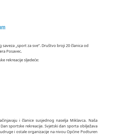
com
 saveza „sport za sve“. Društvo broji 20 članica od
Vera Posavec.
ke rekreacije sljedeće:
činjavaju i članice susjednog naselja Miklavca. Naša
Dan sportske rekreacije. Svjetski dan sporta obilježava
 udruge i ostale organizacije na nivou Općine Podturen