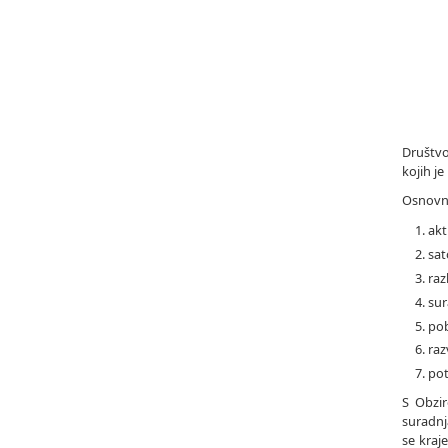
Društvo
kojih j
Osnovni 
akt
sat
raz
sur
pob
raz
pot
S Obzir
suradnj
se kraj