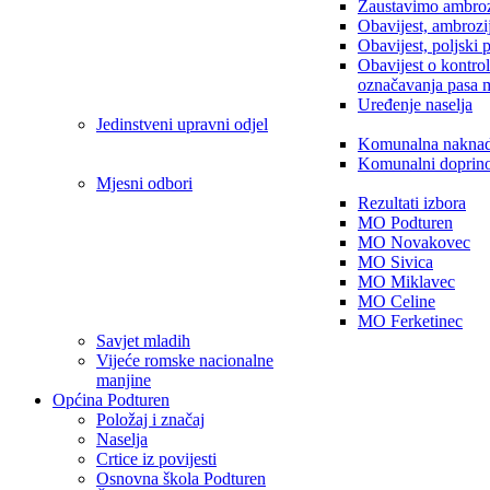
Zaustavimo ambroz
Obavijest, ambrozi
Obavijest, poljski 
Obavijest o kontro
označavanja pasa 
Uređenje naselja
Jedinstveni upravni odjel
Komunalna nakna
Komunalni doprin
Mjesni odbori
Rezultati izbora
MO Podturen
MO Novakovec
MO Sivica
MO Miklavec
MO Celine
MO Ferketinec
Savjet mladih
Vijeće romske nacionalne
manjine
Općina Podturen
Položaj i značaj
Naselja
Crtice iz povijesti
Osnovna škola Podturen