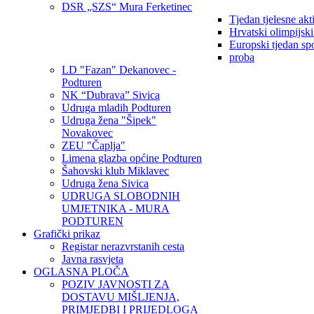
DSR „SZS“ Mura Ferketinec
Tjedan tjelesne akt
Hrvatski olimpijsk
Europski tjedan sp
proba
LD "Fazan" Dekanovec -
Podturen
NK “Dubrava” Sivica
Udruga mladih Podturen
Udruga žena "Šipek"
Novakovec
ZEU "Čaplja"
Limena glazba općine Podturen
Šahovski klub Miklavec
Udruga žena Sivica
UDRUGA SLOBODNIH
UMJETNIKA - MURA
PODTUREN
Grafički prikaz
Registar nerazvrstanih cesta
Javna rasvjeta
OGLASNA PLOČA
POZIV JAVNOSTI ZA
DOSTAVU MIŠLJENJA,
PRIMJEDBI I PRIJEDLOGA