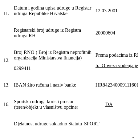
Datum i godina upisa udruge u Registar
12.03.2001.
11.
udruga Republike Hrvatske
Registarski broj udruge iz Registra
20000604
udruga RH
Broj RNO ( Broj iz Registra neprofitnih
Prema podacima iz 
organizacija Ministarstva financija)
12.
b. Obveza vođenja j
0299411
13.
IBAN žiro računa i naziv banke
HR84234000911160
Sportska udruga koristi prostor
16.
DA
(teren/objekt u vlasništvu općine)
Djelatnost udruge sukladno Statutu
SPORT