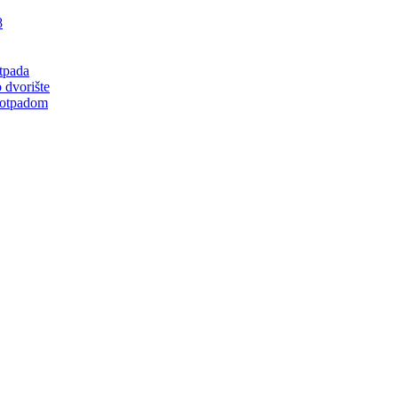
8
tpada
 dvorište
 otpadom