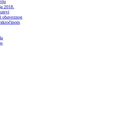
iju
ja 2018.
putevi
li obaveznog
mikročipom
da
os