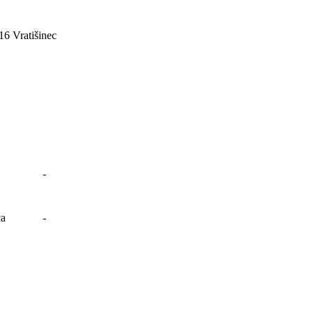
 Vratišinec
-
ca
-