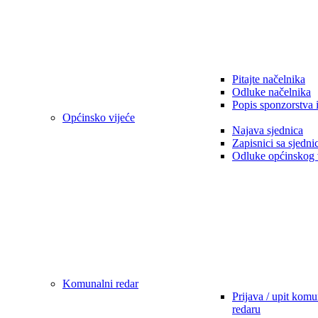
Pitajte načelnika
Odluke načelnika
Popis sponzorstva 
Općinsko vijeće
Najava sjednica
Zapisnici sa sjedni
Odluke općinskog 
Komunalni redar
Prijava / upit kom
redaru