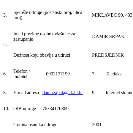
Sjedište udruge (poštanski broj, ulica i
3.
MIKLAVEC 90, 40316
broj)
Ime i prezime osobe ovlaštene za
DAMIR SRPAK
zastupanje
5.
Dužnost koju obavlja u udruzi
PREDSJEDNIK
Telefon /
6.
0992177199
7.
Telefaks
mobitel
8.
E-mail adresa
damir.srpak@ck.ht.hr
9.
Internet strani
10.
OIB udruge
76334170869
Godina osnutka udruge
2001.