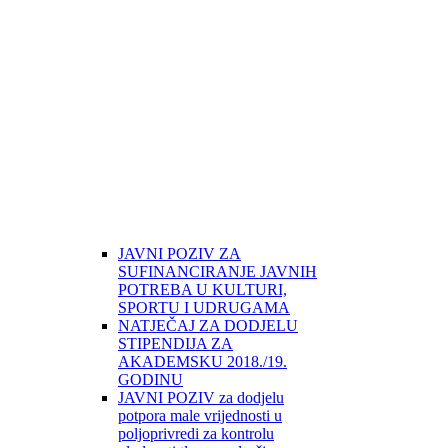
JAVNI POZIV ZA
SUFINANCIRANJE JAVNIH
POTREBA U KULTURI,
SPORTU I UDRUGAMA
NATJEČAJ ZA DODJELU
STIPENDIJA ZA
AKADEMSKU 2018./19.
GODINU
JAVNI POZIV za dodjelu
potpora male vrijednosti u
poljoprivredi za kontrolu