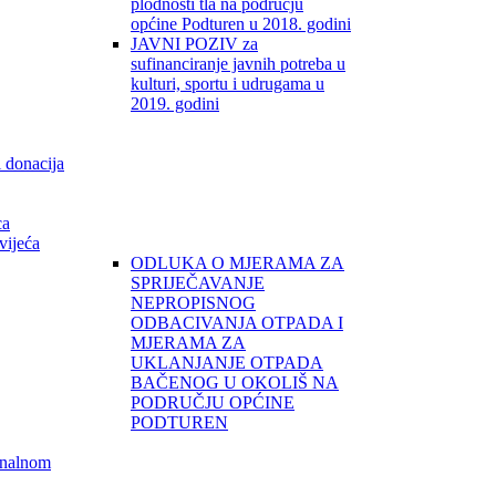
plodnosti tla na području
općine Podturen u 2018. godini
JAVNI POZIV za
sufinanciranje javnih potreba u
kulturi, sportu i udrugama u
2019. godini
i donacija
ca
vijeća
ODLUKA O MJERAMA ZA
SPRIJEČAVANJE
NEPROPISNOG
ODBACIVANJA OTPADA I
MJERAMA ZA
UKLANJANJE OTPADA
BAČENOG U OKOLIŠ NA
PODRUČJU OPĆINE
PODTUREN
unalnom