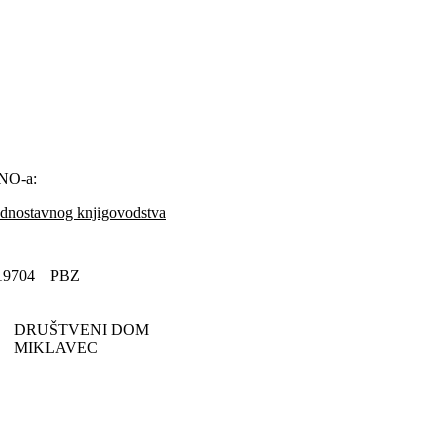
RNO-a:
ednostavnog knjigovodstva
19704
PBZ
DRUŠTVENI DOM
MIKLAVEC