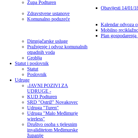
Župa Podturen
Obavijesti 14/01/1
Zdravstvene ustanove
Komunalno poduzeće
Kalendar odvoza o
Mobilno reciklažno
Plan gospodarenja
Dimnjačarske usluge
Pražnjenje i odvoz komunalnih
otpadnih voda
Groblja
Statut i poslovnik
Statut
Poslovnik
Udruge
-JAVNI POZIVI ZA
UDRUGE -
KUD Podturen
SRD "Ostriž" Novakovec
Udruga "Turen"
Udruga "Malo Međimurje
wireless"
Društvo osoba s tjelesnim
invaliditetom Međimurske
županije