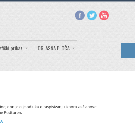
afički prikaz
OGLASNA PLOČA
e, donijelo je odluku o raspisivanju izbora za članove
ne Podturen.
ĆA