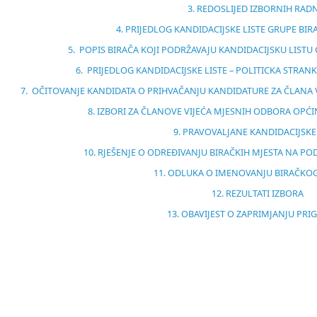
3. REDOSLIJED IZBORNIH RAD
4. PRIJEDLOG KANDIDACIJSKE LISTE GRUPE BIR
5. POPIS BIRAČA KOJI PODRŽAVAJU KANDIDACIJSKU LISTU
6. PRIJEDLOG KANDIDACIJSKE LISTE – POLITICKA STRANK
7. OČITOVANJE KANDIDATA O PRIHVAČANJU KANDIDATURE ZA ČLANA 
8. IZBORI ZA ČLANOVE VIJEĆA MJESNIH ODBORA OPĆI
9. PRAVOVALJANE KANDIDACIJSKE
10. RJEŠENJE O ODREĐIVANJU BIRAČKIH MJESTA NA 
11. ODLUKA O IMENOVANJU BIRAČK
12. REZULTATI IZBORA
13. OBAVIJEST O ZAPRIMJANJU PR