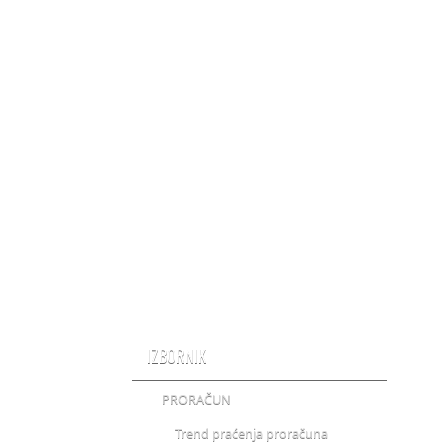
IZBORNIK
PRORAČUN
Trend praćenja proračuna