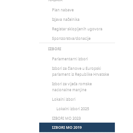
Plan nabave
Izjava načelnika
Registar sklopljenih ugovora
Sponzorstva/donacije
IZBORI
Parlamentarni izbori
Izbori za članove u Europski
parlament iz Republike Hrvatske
Izbori za vijeća romske
nacionalne manjine
Lokalni izbori
Lokalni izbori 2025
IZBORI MO 2023
IZBORI MO 2019