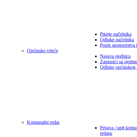
Pitajte načelnika
Odluke načelnika
Popis sponzorstva 
Općinsko vijeće
Najava sjednica
Zapisnici sa sjedni
Odluke općinskog 
Komunalni redar
Prijava / upit kom
redaru