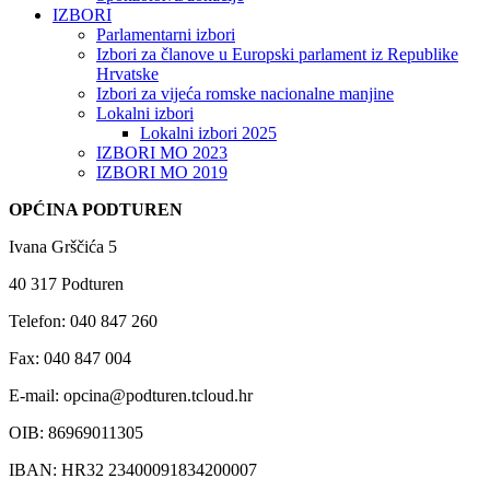
IZBORI
Parlamentarni izbori
Izbori za članove u Europski parlament iz Republike
Hrvatske
Izbori za vijeća romske nacionalne manjine
Lokalni izbori
Lokalni izbori 2025
IZBORI MO 2023
IZBORI MO 2019
OPĆINA PODTUREN
Ivana Grščića 5
40 317 Podturen
Telefon: 040 847 260
Fax: 040 847 004
E-mail: opcina@podturen.tcloud.hr
OIB: 86969011305
IBAN: HR32 23400091834200007