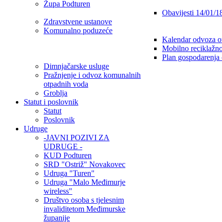
Župa Podturen
Obavijesti 14/01/1
Zdravstvene ustanove
Komunalno poduzeće
Kalendar odvoza o
Mobilno reciklažno
Plan gospodarenja
Dimnjačarske usluge
Pražnjenje i odvoz komunalnih
otpadnih voda
Groblja
Statut i poslovnik
Statut
Poslovnik
Udruge
-JAVNI POZIVI ZA
UDRUGE -
KUD Podturen
SRD "Ostriž" Novakovec
Udruga "Turen"
Udruga "Malo Međimurje
wireless"
Društvo osoba s tjelesnim
invaliditetom Međimurske
županije