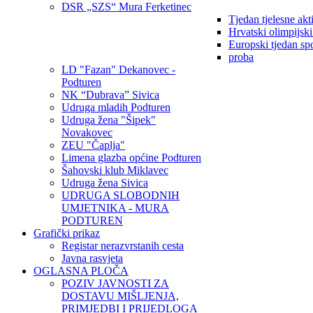
DSR „SZS“ Mura Ferketinec
Tjedan tjelesne akt
Hrvatski olimpijsk
Europski tjedan sp
proba
LD "Fazan" Dekanovec -
Podturen
NK “Dubrava” Sivica
Udruga mladih Podturen
Udruga žena "Šipek"
Novakovec
ZEU "Čaplja"
Limena glazba općine Podturen
Šahovski klub Miklavec
Udruga žena Sivica
UDRUGA SLOBODNIH
UMJETNIKA - MURA
PODTUREN
Grafički prikaz
Registar nerazvrstanih cesta
Javna rasvjeta
OGLASNA PLOČA
POZIV JAVNOSTI ZA
DOSTAVU MIŠLJENJA,
PRIMJEDBI I PRIJEDLOGA