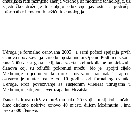
entuzijasta radi razmjene znanja vezanog uz moderne tehnologije, uz
zajedničko druženje te daljnju edukaciju javnosti na području
informatike i modernih bežičnih tehnologija.
Udruga je formalno osnovana 2005., a sami počeci spajanja prvih
članova i povezivanja između mjesta unutar Općine Podturen sežu u
rane 2000.-te, a glavni cilj, tada zacrtan od nekolicine ambicioznih
članova koji su odlučili pokrenuti mrežu, bio je „spojiti cijelo
Međimurje u jednu veliku mrežu povezanih računala”. Taj cilj
ostvaren je unutar manje od 10 godina od formalnog osnutka
Udruge, kroz povezivanje sa susjednim wireless udrugama u
Međimurju te diljem sjeverozapadne Hrvatske.
Danas Udruga održava mrežu od oko 25 svojih priključnih točaka
čime direktno pokriva gotovo 40 mjesta diljem Međimurja i ima
preko 600 članova.