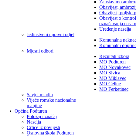
Zaustavimo ambroz
Obavijest, ambrozi
Obavijest, poljski 
Obavijest o kontro
označavanja pasa 
Uređenje naselja
Jedinstveni upravni odjel
Komunalna nakna
Komunalni doprin
Mjesni odbori
Rezultati izbora
MO Podturen
MO Novakovec
MO Sivica
MO Miklavec
MO Celine
MO Ferketinec
Savjet mladih
Vijeće romske nacionalne
manjine
Općina Podturen
Položaj i značaj
Naselja
Crtice iz povijesti
Osnovna škola Podturen