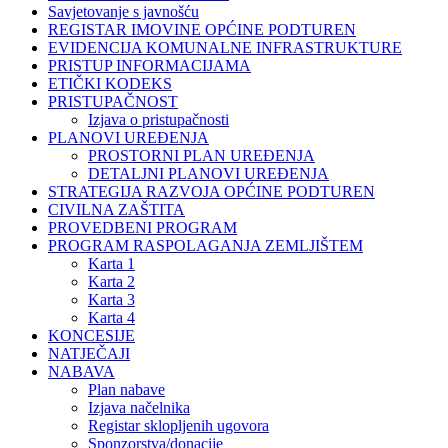
Savjetovanje s javnošću
REGISTAR IMOVINE OPĆINE PODTUREN
EVIDENCIJA KOMUNALNE INFRASTRUKTURE
PRISTUP INFORMACIJAMA
ETIČKI KODEKS
PRISTUPAČNOST
Izjava o pristupačnosti
PLANOVI UREĐENJA
PROSTORNI PLAN UREĐENJA
DETALJNI PLANOVI UREĐENJA
STRATEGIJA RAZVOJA OPĆINE PODTUREN
CIVILNA ZAŠTITA
PROVEDBENI PROGRAM
PROGRAM RASPOLAGANJA ZEMLJIŠTEM
Karta 1
Karta 2
Karta 3
Karta 4
KONCESIJE
NATJEČAJI
NABAVA
Plan nabave
Izjava načelnika
Registar sklopljenih ugovora
Sponzorstva/donacije