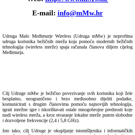
E-mail:
info@mMw.hr
Udruga Malo Međimurje Wireless (Udruga mMw) je neprofitna
udruga korisnika bežičnih mreža koja pomoću modernih bežičnih
tehnologija (wireless mreže) spaja računala članova diljem cijelog
Međimurja.
Cilj Udruge mMw je bežično povezivanje svih korisnika koji žele
besplatno, neograničeno i brzo međusobno dijeliti podatke,
komunicirati s drugim članovima pomoću najnovijih tehnologija,
igrati mrežne igre i iskorištavati ostale mnogobrojne prednosti koje
nudi wireless mreža, a kroz stvaranje lokalne mreže putem slobodne
i dozvoljene frekvencije (2,4 i 5,8 GHz).
Isto tako, cilj Udruge je okupljanje istomišljenika i informatičkih