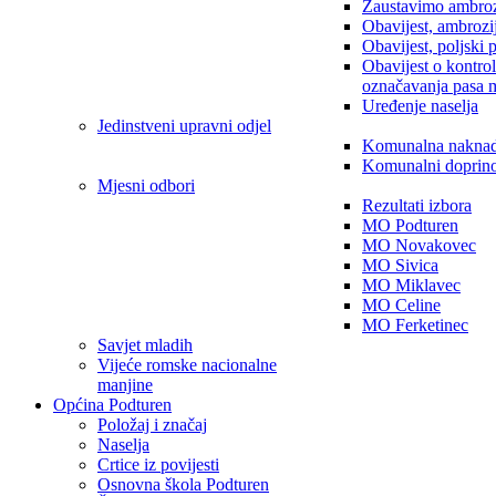
Zaustavimo ambroz
Obavijest, ambrozi
Obavijest, poljski 
Obavijest o kontro
označavanja pasa 
Uređenje naselja
Jedinstveni upravni odjel
Komunalna nakna
Komunalni doprin
Mjesni odbori
Rezultati izbora
MO Podturen
MO Novakovec
MO Sivica
MO Miklavec
MO Celine
MO Ferketinec
Savjet mladih
Vijeće romske nacionalne
manjine
Općina Podturen
Položaj i značaj
Naselja
Crtice iz povijesti
Osnovna škola Podturen