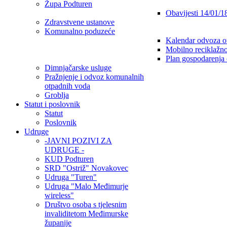
Župa Podturen
Obavijesti 14/01/1
Zdravstvene ustanove
Komunalno poduzeće
Kalendar odvoza o
Mobilno reciklažno
Plan gospodarenja
Dimnjačarske usluge
Pražnjenje i odvoz komunalnih
otpadnih voda
Groblja
Statut i poslovnik
Statut
Poslovnik
Udruge
-JAVNI POZIVI ZA
UDRUGE -
KUD Podturen
SRD "Ostriž" Novakovec
Udruga "Turen"
Udruga "Malo Međimurje
wireless"
Društvo osoba s tjelesnim
invaliditetom Međimurske
županije