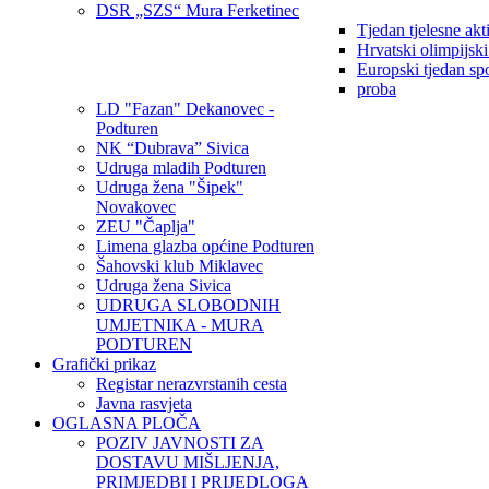
DSR „SZS“ Mura Ferketinec
Tjedan tjelesne akt
Hrvatski olimpijsk
Europski tjedan sp
proba
LD "Fazan" Dekanovec -
Podturen
NK “Dubrava” Sivica
Udruga mladih Podturen
Udruga žena "Šipek"
Novakovec
ZEU "Čaplja"
Limena glazba općine Podturen
Šahovski klub Miklavec
Udruga žena Sivica
UDRUGA SLOBODNIH
UMJETNIKA - MURA
PODTUREN
Grafički prikaz
Registar nerazvrstanih cesta
Javna rasvjeta
OGLASNA PLOČA
POZIV JAVNOSTI ZA
DOSTAVU MIŠLJENJA,
PRIMJEDBI I PRIJEDLOGA