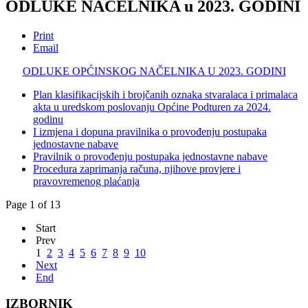
ODLUKE NAČELNIKA u 2023. GODINI
Print
Email
ODLUKE OPĆINSKOG NAČELNIKA U 2023. GODINI
Plan klasifikacijskih i brojčanih oznaka stvaralaca i primalaca
akta u uredskom poslovanju Općine Podturen za 2024.
godinu
I izmjena i dopuna pravilnika o provođenju postupaka
jednostavne nabave
Pravilnik o provođenju postupaka jednostavne nabave
Procedura zaprimanja računa, njihove provjere i
pravovremenog plaćanja
Page 1 of 13
Start
Prev
1
2
3
4
5
6
7
8
9
10
Next
End
IZBORNIK