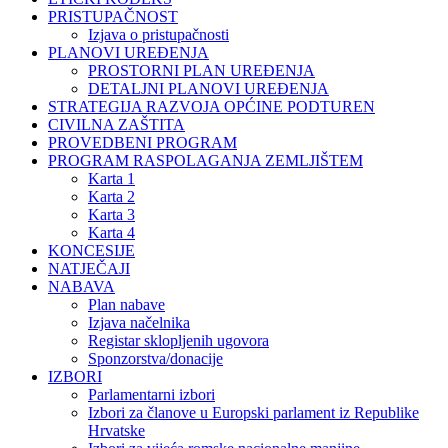
PRISTUPAČNOST
Izjava o pristupačnosti
PLANOVI UREĐENJA
PROSTORNI PLAN UREĐENJA
DETALJNI PLANOVI UREĐENJA
STRATEGIJA RAZVOJA OPĆINE PODTUREN
CIVILNA ZAŠTITA
PROVEDBENI PROGRAM
PROGRAM RASPOLAGANJA ZEMLJIŠTEM
Karta 1
Karta 2
Karta 3
Karta 4
KONCESIJE
NATJEČAJI
NABAVA
Plan nabave
Izjava načelnika
Registar sklopljenih ugovora
Sponzorstva/donacije
IZBORI
Parlamentarni izbori
Izbori za članove u Europski parlament iz Republike
Hrvatske