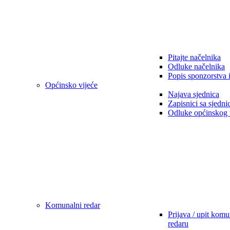
Pitajte načelnika
Odluke načelnika
Popis sponzorstva 
Općinsko vijeće
Najava sjednica
Zapisnici sa sjedni
Odluke općinskog 
Komunalni redar
Prijava / upit kom
redaru