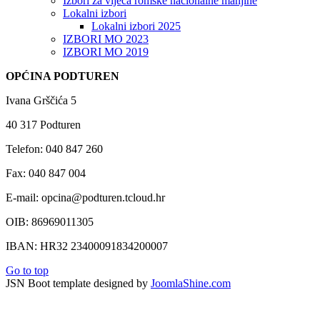
Izbori za vijeća romske nacionalne manjine
Lokalni izbori
Lokalni izbori 2025
IZBORI MO 2023
IZBORI MO 2019
OPĆINA PODTUREN
Ivana Grščića 5
40 317 Podturen
Telefon: 040 847 260
Fax: 040 847 004
E-mail: opcina@podturen.tcloud.hr
OIB: 86969011305
IBAN: HR32 23400091834200007
Go to top
JSN Boot template designed by
JoomlaShine.com