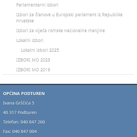
Parlamentarni izbori
Izbori za članove u Europski parlament iz Republike
Hrvatske
Izbori za vijeća romske nacionalne manjine
Lokalni izbori
Lokalni izbori 2025
IZBORI MO 2023
IZBORI MO 2019
OPĆINA PODTUREN
Ivana Grščića 5
40 317 Podturen
Telefon: 040 847 260
Fax: 040 847 004