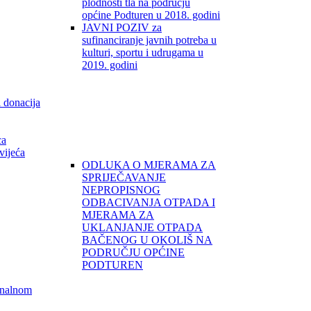
plodnosti tla na području
općine Podturen u 2018. godini
JAVNI POZIV za
sufinanciranje javnih potreba u
kulturi, sportu i udrugama u
2019. godini
i donacija
ca
vijeća
ODLUKA O MJERAMA ZA
SPRIJEČAVANJE
NEPROPISNOG
ODBACIVANJA OTPADA I
MJERAMA ZA
UKLANJANJE OTPADA
BAČENOG U OKOLIŠ NA
PODRUČJU OPĆINE
PODTUREN
unalnom