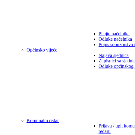
Pitajte načelnika
Odluke načelnika
Popis sponzorstva 
Općinsko vijeće
Najava sjednica
Zapisnici sa sjedni
Odluke općinskog 
Komunalni redar
Prijava / upit kom
redaru