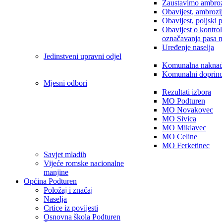
Zaustavimo ambroz
Obavijest, ambrozi
Obavijest, poljski 
Obavijest o kontro
označavanja pasa 
Uređenje naselja
Jedinstveni upravni odjel
Komunalna nakna
Komunalni doprin
Mjesni odbori
Rezultati izbora
MO Podturen
MO Novakovec
MO Sivica
MO Miklavec
MO Celine
MO Ferketinec
Savjet mladih
Vijeće romske nacionalne
manjine
Općina Podturen
Položaj i značaj
Naselja
Crtice iz povijesti
Osnovna škola Podturen