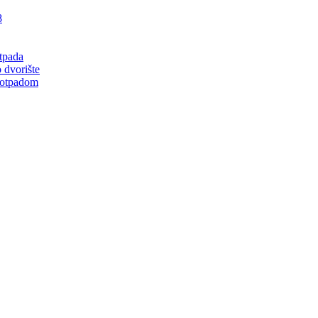
8
tpada
 dvorište
 otpadom