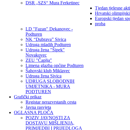
DSR „SZS“ Mura Ferketinec
Tjedan tjelesne akt
Hrvatski olimpijsk
Europski tjedan sp
proba
LD "Fazan" Dekanovec -
Podturen
NK “Dubrava” Sivica
Udruga mladih Podturen
Udruga žena "Šipek"
Novakovec
ZEU "Čaplja"
Limena glazba općine Podturen
Šahovski klub Miklavec
Udruga žena Sivica
UDRUGA SLOBODNIH
UMJETNIKA - MURA
PODTUREN
Grafički prikaz
Registar nerazvrstanih cesta
Javna rasvjeta
OGLASNA PLOČA
POZIV JAVNOSTI ZA
DOSTAVU MIŠLJENJA,
PRIMJEDBI I PRIJEDLOGA