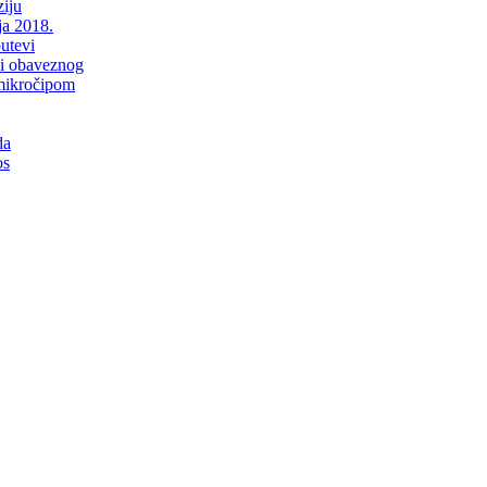
iju
ja 2018.
putevi
li obaveznog
mikročipom
da
os