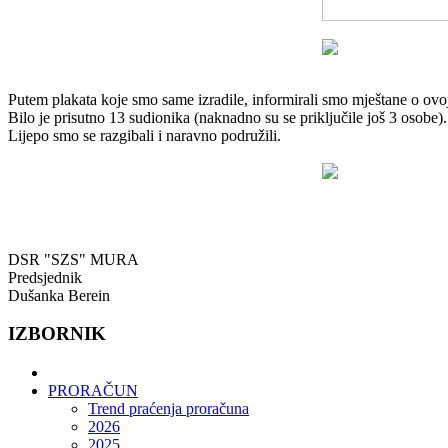
Putem plakata koje smo same izradile, informirali smo mještane o ovoj 
Bilo je prisutno 13 sudionika (naknadno su se priključile još 3 osobe).
Lijepo smo se razgibali i naravno podružili.
DSR "SZS" MURA
Predsjednik
Dušanka Berein
IZBORNIK
PRORAČUN
Trend praćenja proračuna
2026
2025