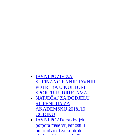
JAVNI POZIV ZA
SUFINANCIRANJE JAVNIH
POTREBA U KULTURI,
SPORTU I UDRUGAMA
NATJEČAJ ZA DODJELU
STIPENDIJA ZA
AKADEMSKU 2018./19.
GODINU
JAVNI POZIV za dodjelu
potpora male vrijednosti u
poljoprivredi za kontrolu