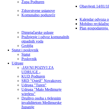
Župa Podturen
Obavijesti 14/01/1
Zdravstvene ustanove
Komunalno poduzeće
Kalendar odvoza o
Mobilno reciklažno
Plan gospodarenja
Dimnjačarske usluge
Pražnjenje i odvoz komunalnih
otpadnih voda
Groblja
Statut i poslovnik
Statut
Poslovnik
Udruge
-JAVNI POZIVI ZA
UDRUGE -
KUD Podturen
SRD "Ostriž" Novakovec
Udruga "Turen"
Udruga "Malo Međimurje
wireless"
Društvo osoba s tjelesnim
invaliditetom Međimurske
županije