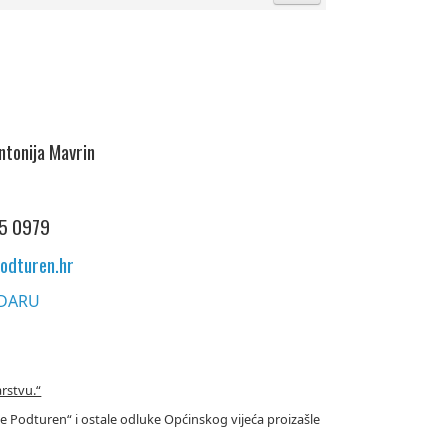
l
ntonija Mavrin
45 0979
odturen.hr
EDARU
rstvu.“
Podturen“ i ostale odluke Općinskog vijeća proizašle