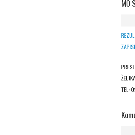
MO S
REZUL
ZAPIS
PRESJ
ŽELJ
TEL: 
Komu