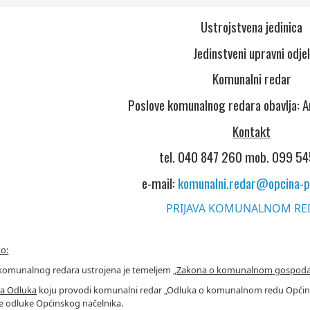
Ustrojstvena jedinica
Jedinstveni upravni odje
Komunalni redar
Poslove komunalnog redara obavlja: A
Kontakt
tel. 040 847 260 mob. 099 5
e-mail:
komunalni.redar@opcina-p
PRIJAVA KOMUNALNOM R
o:
komunalnog redara ustrojena je temeljem „
Zakona o komunalnom gospoda
na Odluka
koju provodi komunalni redar „Odluka o komunalnom redu Općine 
, te odluke Općinskog načelnika.