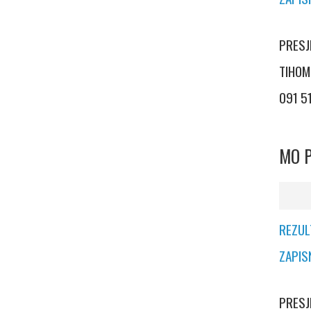
PRESJ
TIH
091 5
MO P
REZUL
ZAPIS
PRES