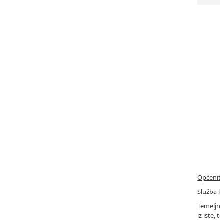
Općenit
Služba 
Temelj
iz iste