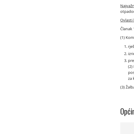
Najvažn
otpado
Ovlasti
Članak 
(1) Kom
rje
izr
pre
(2)
pos
za
(3) Žalb
Opći