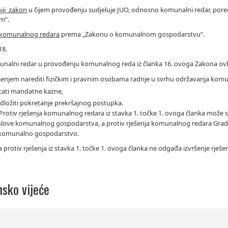
iji zakon
u čijem provođenju sudjeluje JUO, odnosno komunalni redar, pore
m“.
 komunalnog redara
prema „Zakonu o komunalnom gospodarstvu“.
18.
unalni redar u provođenju komunalnog reda iz članka 16. ovoga Zakona ovla
šenjem narediti fizičkim i pravnim osobama radnje u svrhu održavanja kom
icati mandatne kazne,
dložiti pokretanje prekršajnog postupka.
 Protiv rješenja komunalnog redara iz stavka 1. točke 1. ovoga članka može s
love komunalnog gospodarstva, a protiv rješenja komunalnog redara Grad
 komunalno gospodarstvo.
a protiv rješenja iz stavka 1. točke 1. ovoga članka ne odgađa izvršenje rješen
nsko vijeće