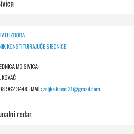
ivica
TATI IZBORA
NIK KONSTITUIRAJUĆE SJEDNICE
EDNICA MO SIVICA:
KA KOVAČ
098 962 3448 EMAIL:
zeljka.kovac21@gmail.com
nalni redar