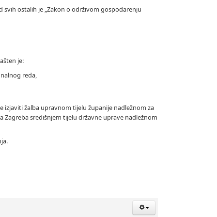
d svih ostalih je „Zakon o održivom gospodarenju
šten je:
unalnog reda,
e izjaviti žalba upravnom tijelu županije nadležnom za
a Zagreba središnjem tijelu državne uprave nadležnom
ja.