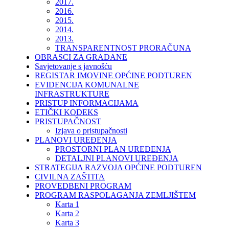
2017.
2016.
2015.
2014.
2013.
TRANSPARENTNOST PRORAČUNA
OBRASCI ZA GRAĐANE
Savjetovanje s javnošću
REGISTAR IMOVINE OPĆINE PODTUREN
EVIDENCIJA KOMUNALNE
INFRASTRUKTURE
PRISTUP INFORMACIJAMA
ETIČKI KODEKS
PRISTUPAČNOST
Izjava o pristupačnosti
PLANOVI UREĐENJA
PROSTORNI PLAN UREĐENJA
DETALJNI PLANOVI UREĐENJA
STRATEGIJA RAZVOJA OPĆINE PODTUREN
CIVILNA ZAŠTITA
PROVEDBENI PROGRAM
PROGRAM RASPOLAGANJA ZEMLJIŠTEM
Karta 1
Karta 2
Karta 3