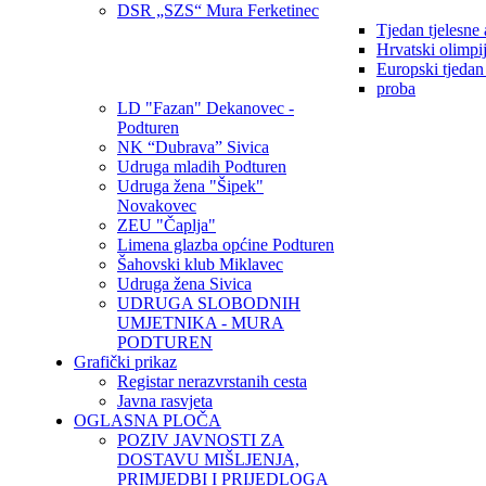
DSR „SZS“ Mura Ferketinec
Tjedan tjelesne 
Hrvatski olimpi
Europski tjedan
proba
LD "Fazan" Dekanovec -
Podturen
NK “Dubrava” Sivica
Udruga mladih Podturen
Udruga žena "Šipek"
Novakovec
ZEU "Čaplja"
Limena glazba općine Podturen
Šahovski klub Miklavec
Udruga žena Sivica
UDRUGA SLOBODNIH
UMJETNIKA - MURA
PODTUREN
Grafički prikaz
Registar nerazvrstanih cesta
Javna rasvjeta
OGLASNA PLOČA
POZIV JAVNOSTI ZA
DOSTAVU MIŠLJENJA,
PRIMJEDBI I PRIJEDLOGA