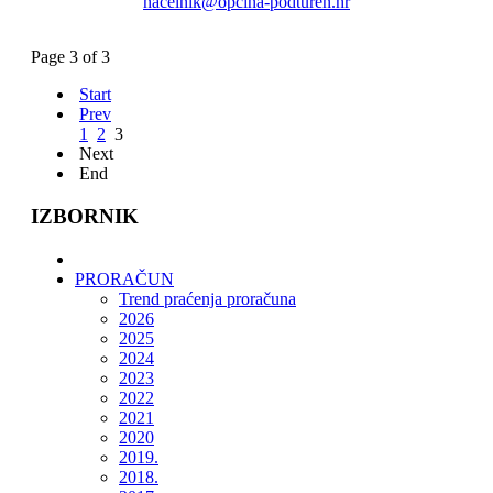
nacelnik@opcina-podturen.hr
Page 3 of 3
Start
Prev
1
2
3
Next
End
IZBORNIK
PRORAČUN
Trend praćenja proračuna
2026
2025
2024
2023
2022
2021
2020
2019.
2018.