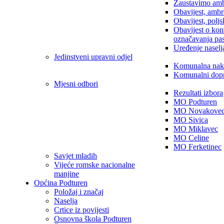
Zaustavimo amb
Obavijest, ambr
Obavijest, poljs
Obavijest o kon
označavanja pa
Uređenje naselj
Jedinstveni upravni odjel
Komunalna nak
Komunalni dop
Mjesni odbori
Rezultati izbora
MO Podturen
MO Novakove
MO Sivica
MO Miklavec
MO Celine
MO Ferketinec
Savjet mladih
Vijeće romske nacionalne
manjine
Općina Podturen
Položaj i značaj
Naselja
Crtice iz povijesti
Osnovna škola Podturen