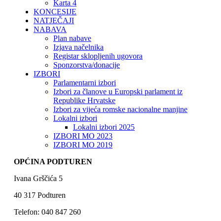
Karta 4
KONCESIJE
NATJEČAJI
NABAVA
Plan nabave
Izjava načelnika
Registar sklopljenih ugovora
Sponzorstva/donacije
IZBORI
Parlamentarni izbori
Izbori za članove u Europski parlament iz
Republike Hrvatske
Izbori za vijeća romske nacionalne manjine
Lokalni izbori
Lokalni izbori 2025
IZBORI MO 2023
IZBORI MO 2019
OPĆINA PODTUREN
Ivana Grščića 5
40 317 Podturen
Telefon: 040 847 260