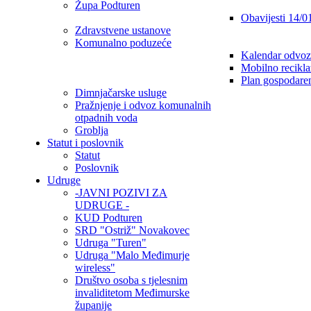
Župa Podturen
Obavijesti 14/0
Zdravstvene ustanove
Komunalno poduzeće
Kalendar odvoz
Mobilno recikla
Plan gospodare
Dimnjačarske usluge
Pražnjenje i odvoz komunalnih
otpadnih voda
Groblja
Statut i poslovnik
Statut
Poslovnik
Udruge
-JAVNI POZIVI ZA
UDRUGE -
KUD Podturen
SRD "Ostriž" Novakovec
Udruga "Turen"
Udruga "Malo Međimurje
wireless"
Društvo osoba s tjelesnim
invaliditetom Međimurske
županije