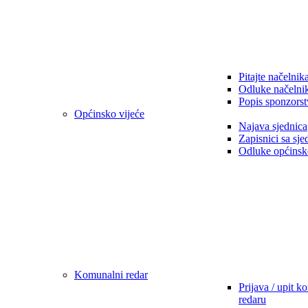
Pitajte načelnik
Odluke načelni
Popis sponzorst
Općinsko vijeće
Najava sjednica
Zapisnici sa sje
Odluke općinsk
Komunalni redar
Prijava / upit 
redaru