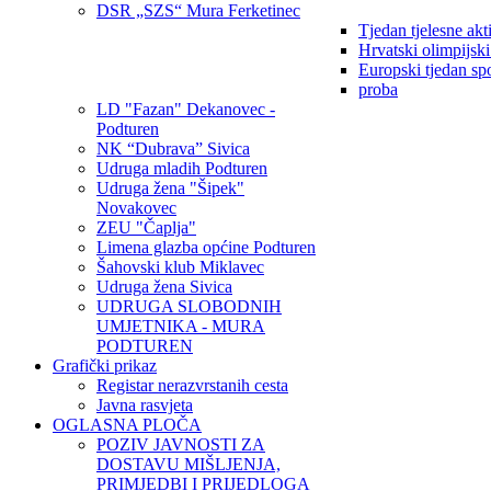
DSR „SZS“ Mura Ferketinec
Tjedan tjelesne akt
Hrvatski olimpijsk
Europski tjedan sp
proba
LD "Fazan" Dekanovec -
Podturen
NK “Dubrava” Sivica
Udruga mladih Podturen
Udruga žena "Šipek"
Novakovec
ZEU "Čaplja"
Limena glazba općine Podturen
Šahovski klub Miklavec
Udruga žena Sivica
UDRUGA SLOBODNIH
UMJETNIKA - MURA
PODTUREN
Grafički prikaz
Registar nerazvrstanih cesta
Javna rasvjeta
OGLASNA PLOČA
POZIV JAVNOSTI ZA
DOSTAVU MIŠLJENJA,
PRIMJEDBI I PRIJEDLOGA