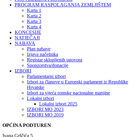
PROGRAM RASPOLAGANJA ZEMLJIŠTEM
Karta 1
Karta 2
Karta 3
Karta 4
KONCESIJE
NATJEČAJI
NABAVA
Plan nabave
Izjava načelnika
Registar sklopljenih ugovora
Sponzorstva/donacije
IZBORI
Parlamentarni izbori
Izbori za članove u Europski parlament iz Republike
Hrvatske
Izbori za vijeća romske nacionalne manjine
Lokalni izbori
Lokalni izbori 2025
IZBORI MO 2023
IZBORI MO 2019
OPĆINA PODTUREN
Ivana Grščića 5