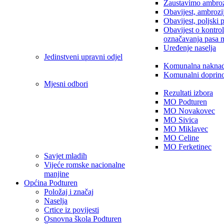
Zaustavimo ambroz
Obavijest, ambrozi
Obavijest, poljski 
Obavijest o kontro
označavanja pasa 
Uređenje naselja
Jedinstveni upravni odjel
Komunalna nakna
Komunalni doprin
Mjesni odbori
Rezultati izbora
MO Podturen
MO Novakovec
MO Sivica
MO Miklavec
MO Celine
MO Ferketinec
Savjet mladih
Vijeće romske nacionalne
manjine
Općina Podturen
Položaj i značaj
Naselja
Crtice iz povijesti
Osnovna škola Podturen