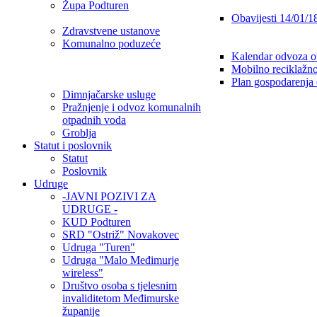
Župa Podturen
Obavijesti 14/01/1
Zdravstvene ustanove
Komunalno poduzeće
Kalendar odvoza o
Mobilno reciklažno
Plan gospodarenja
Dimnjačarske usluge
Pražnjenje i odvoz komunalnih
otpadnih voda
Groblja
Statut i poslovnik
Statut
Poslovnik
Udruge
-JAVNI POZIVI ZA
UDRUGE -
KUD Podturen
SRD "Ostriž" Novakovec
Udruga "Turen"
Udruga "Malo Međimurje
wireless"
Društvo osoba s tjelesnim
invaliditetom Međimurske
županije