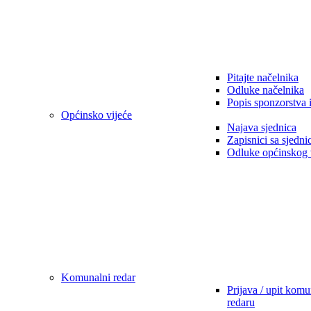
Pitajte načelnika
Odluke načelnika
Popis sponzorstva 
Općinsko vijeće
Najava sjednica
Zapisnici sa sjedni
Odluke općinskog 
Komunalni redar
Prijava / upit kom
redaru