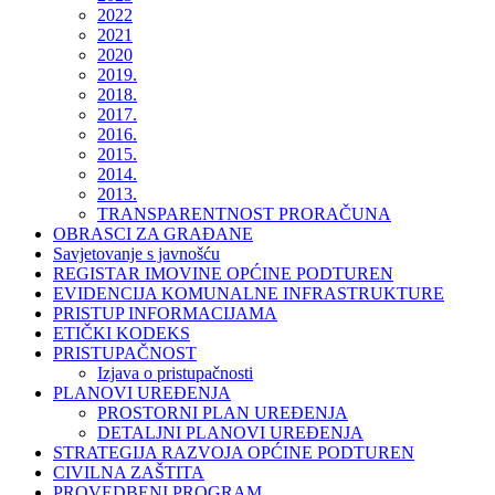
2022
2021
2020
2019.
2018.
2017.
2016.
2015.
2014.
2013.
TRANSPARENTNOST PRORAČUNA
OBRASCI ZA GRAĐANE
Savjetovanje s javnošću
REGISTAR IMOVINE OPĆINE PODTUREN
EVIDENCIJA KOMUNALNE INFRASTRUKTURE
PRISTUP INFORMACIJAMA
ETIČKI KODEKS
PRISTUPAČNOST
Izjava o pristupačnosti
PLANOVI UREĐENJA
PROSTORNI PLAN UREĐENJA
DETALJNI PLANOVI UREĐENJA
STRATEGIJA RAZVOJA OPĆINE PODTUREN
CIVILNA ZAŠTITA
PROVEDBENI PROGRAM