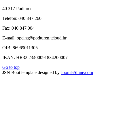
40 317 Podturen
Telefon: 040 847 260
Fax: 040 847 004
E-mail: opcina@podturen.tcloud.hr
OIB: 86969011305
IBAN: HR32 23400091834200007
Go to top
JSN Boot template designed by
JoomlaShine.com