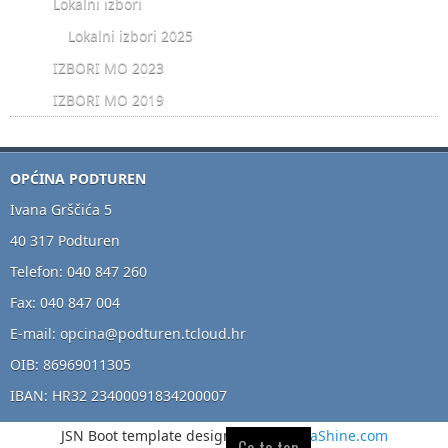
Lokalni izbori
Lokalni izbori 2025
IZBORI MO 2023
IZBORI MO 2019
OPĆINA PODTUREN
Ivana Grščića 5
40 317 Podturen
Telefon: 040 847 260
Fax: 040 847 004
E-mail: opcina@podturen.tcloud.hr
OIB: 86969011305
IBAN: HR32 23400091834200007
JSN Boot template designed by
JoomlaShine.com
Go to top