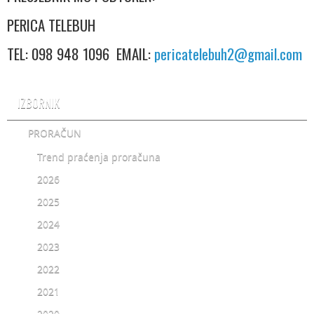
PERICA TELEBUH
TEL: 098 948 1096 EMAIL:
pericatelebuh2@gmail.com
IZBORNIK
PRORAČUN
Trend praćenja proračuna
2026
2025
2024
2023
2022
2021
2020