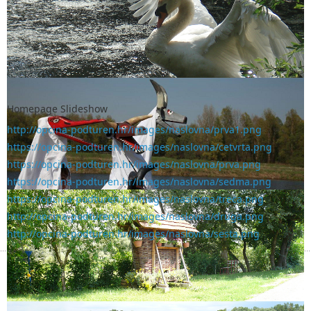
Homepage Slideshow
http://opcina-podturen.hr/images/naslovna/prva1.png
https://opcina-podturen.hr/images/naslovna/cetvrta.png
https://opcina-podturen.hr/images/naslovna/prva.png
https://opcina-podturen.hr/images/naslovna/sedma.png
https://opcina-podturen.hr/images/naslovna/treca.png
http://opcina-podturen.hr/images/naslovna/druga.png
http://opcina-podturen.hr/images/naslovna/sesta.png
OBAVIJEST GRAĐANIMA VEZANO ZA
NEOVLAŠTENO PRIKLJUČENJE NA