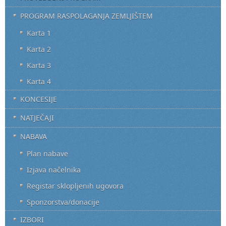
PROGRAM RASPOLAGANJA ZEMLJIŠTEM
Karta 1
Karta 2
Karta 3
Karta 4
KONCESIJE
NATJEČAJI
NABAVA
Plan nabave
Izjava načelnika
Registar sklopljenih ugovora
Sponzorstva/donacije
IZBORI