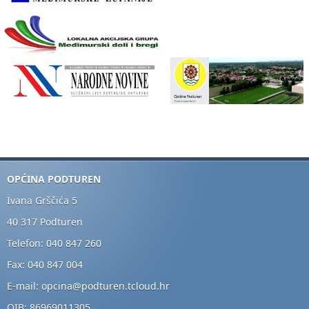
OPĆINA PODTUREN
Ivana Grščića 5
40 317 Podturen
Telefon: 040 847 260
Fax: 040 847 004
E-mail: opcina@podturen.tcloud.hr
OIB: 86969011305