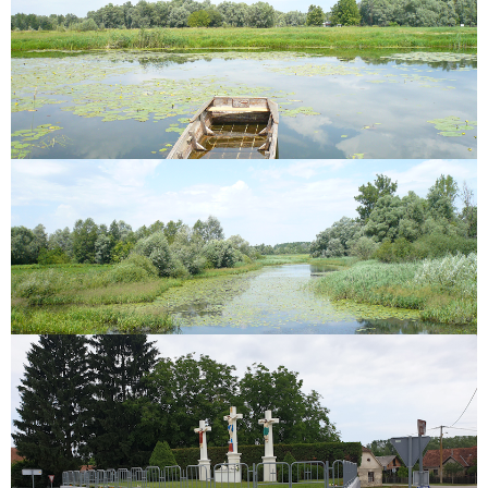
KANALIZACIJSKE MREŽE U IZGRADNJI
MEĐIMURSKE VODE na području Međimurske županije
provode projekt izgradnje kanalizacijske mreže i uređaja za
pročišćavanje otpadnih voda u sklopu NPOO-a financiranog iz
sredstava Europske unije.
U sklopu projekta obuhvaćena se sljedeća naselja odnosno
dijelovi naselja:
Ferketinec, Lončarevo, Matekovec,
Novakovec.
S obzirom da je u nekim naseljima zabilježeno neovlašteno
priključenje na kanalizacijsku mrežu što je dovelo do kvarova
na mreži i uređaju za pročišćavanje, ovim putem
MEĐIMURSKE
VODE pozivaju stanovnike
ovih naselja da se
ne spajaju
na
sustav javne odvodnje (kanalizaciju) prije dobivanja pisane
obavijesti od strane MEĐIMURSKIH VODA.
Napominjemo da radovi još uvijek
nisu u potpunosti završeni,
a svako nepravovremeno i neovlašteno spajanje izaziva
probleme
u funkcioniranju sustava
, produžuje vrijeme