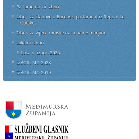
Parlamentarni izbori
Izbori za članove u Europski parlament iz Republike
Hrvatske
Izbori za vijeća romske nacionalne manjine
Lokalni izbori
Lokalni izbori 2025
IZBORI MO 2023
IZBORI MO 2019