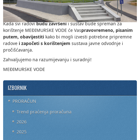
potrebno za završetak radova
i uzrokuje dodatne troškove,
a
za koje ćemo Vas, ukoliko utvrdimo da ste se
neovlašteno
spojili
na sustav
i teretiti!
Kada svi radovi
budu završeni
i sustav bude spreman za
korištenje MEĐIMURSKE VODE će Vas
pravovremeno, pisanim
putem, obavijestiti
kako bi mogli izvesti potrebne pripremne
radove
i započeti s korištenjem
sustava javne odvodnje i
pročišćavanja.
Zahvaljujemo na razumijevanju i suradnji!
MEĐIMURSKE VODE
IZBORNIK
PRORAČUN
Trend praćenja proračuna
2026
2025