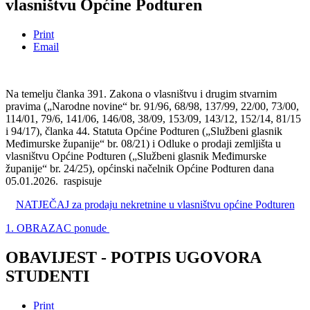
vlasništvu Općine Podturen
Print
Email
Na temelju članka 391. Zakona o vlasništvu i drugim stvarnim
pravima („Narodne novine“ br. 91/96, 68/98, 137/99, 22/00, 73/00,
114/01, 79/6, 141/06, 146/08, 38/09, 153/09, 143/12, 152/14, 81/15
i 94/17), članka 44. Statuta Općine Podturen („Službeni glasnik
Međimurske županije“ br. 08/21) i Odluke o prodaji zemljišta u
vlasništvu Općine Podturen („Službeni glasnik Međimurske
županije“ br. 24/25), općinski načelnik Općine Podturen dana
05.01.2026. raspisuje
NATJEČAJ za prodaju nekretnine u vlasništvu općine Podturen
1. OBRAZAC ponude
OBAVIJEST - POTPIS UGOVORA
STUDENTI
Print