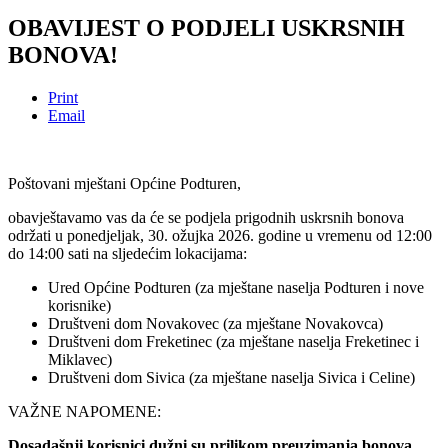
OBAVIJEST O PODJELI USKRSNIH
BONOVA!
Print
Email
Poštovani mještani Općine Podturen,
obavještavamo vas da će se podjela prigodnih uskrsnih bonova
održati u ponedjeljak, 30. ožujka 2026. godine u vremenu od 12:00
do 14:00 sati na sljedećim lokacijama:
Ured Općine Podturen (za mještane naselja Podturen i nove
korisnike)
Društveni dom Novakovec (za mještane Novakovca)
Društveni dom Freketinec (za mještane naselja Freketinec i
Miklavec)
Društveni dom Sivica (za mještane naselja Sivica i Celine)
VAŽNE NAPOMENE:
Dosadašnji korisnici dužni su prilikom preuzimanja bonova