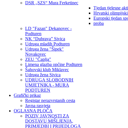
DSR „SZS“ Mura Ferketinec
Tjedan tjelesne akt
Hrvatski olimpijsk
Europski tjedan sp
proba
LD "Fazan" Dekanovec -
Podturen
NK “Dubrava” Sivica
Udruga mladih Podturen
Udruga žena "Šipek"
Novakovec
ZEU "Čaplja"
Limena glazba općine Podturen
Šahovski klub Miklavec
Udruga žena Sivica
UDRUGA SLOBODNIH
UMJETNIKA - MURA
PODTUREN
Grafički prikaz
Registar nerazvrstanih cesta
Javna rasvjeta
OGLASNA PLOČA
POZIV JAVNOSTI ZA
DOSTAVU MIŠLJENJA,
PRIMJEDBI I PRIJEDLOGA