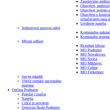
Zaustavimo ambroz
Obavijest, ambrozi
Obavijest, poljski 
Obavijest o kontro
označavanja pasa 
Uređenje naselja
Jedinstveni upravni odjel
Komunalna nakna
Komunalni doprin
Mjesni odbori
Rezultati izbora
MO Podturen
MO Novakovec
MO Sivica
MO Miklavec
MO Celine
MO Ferketinec
Savjet mladih
Vijeće romske nacionalne
manjine
Općina Podturen
Položaj i značaj
Naselja
Crtice iz povijesti
Osnovna škola Podturen