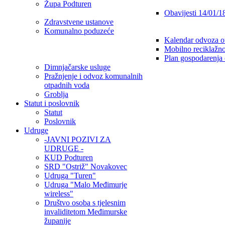
Župa Podturen
Obavijesti 14/01/1
Zdravstvene ustanove
Komunalno poduzeće
Kalendar odvoza o
Mobilno reciklažno
Plan gospodarenja
Dimnjačarske usluge
Pražnjenje i odvoz komunalnih
otpadnih voda
Groblja
Statut i poslovnik
Statut
Poslovnik
Udruge
-JAVNI POZIVI ZA
UDRUGE -
KUD Podturen
SRD "Ostriž" Novakovec
Udruga "Turen"
Udruga "Malo Međimurje
wireless"
Društvo osoba s tjelesnim
invaliditetom Međimurske
županije