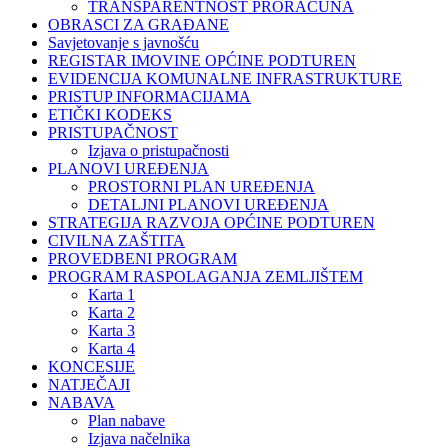
TRANSPARENTNOST PRORAČUNA
OBRASCI ZA GRAĐANE
Savjetovanje s javnošću
REGISTAR IMOVINE OPĆINE PODTUREN
EVIDENCIJA KOMUNALNE INFRASTRUKTURE
PRISTUP INFORMACIJAMA
ETIČKI KODEKS
PRISTUPAČNOST
Izjava o pristupačnosti
PLANOVI UREĐENJA
PROSTORNI PLAN UREĐENJA
DETALJNI PLANOVI UREĐENJA
STRATEGIJA RAZVOJA OPĆINE PODTUREN
CIVILNA ZAŠTITA
PROVEDBENI PROGRAM
PROGRAM RASPOLAGANJA ZEMLJIŠTEM
Karta 1
Karta 2
Karta 3
Karta 4
KONCESIJE
NATJEČAJI
NABAVA
Plan nabave
Izjava načelnika