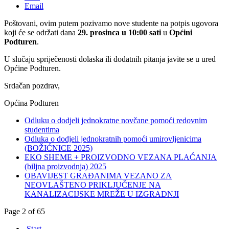
Email
Poštovani, ovim putem pozivamo nove studente na potpis ugovora
koji će se održati dana
29. prosinca u 10:00 sati
u
Općini
Podturen
.
U slučaju spriječenosti dolaska ili dodatnih pitanja javite se u ured
Općine Podturen.
Srdačan pozdrav,
Općina Podturen
Odluku o dodjeli jednokratne novčane pomoći redovnim
studentima
Odluka o dodjeli jednokratnih pomoći umirovljenicima
(BOŽIĆNICE 2025)
EKO SHEME + PROIZVODNO VEZANA PLAĆANJA
(biljna proizvodnja) 2025
OBAVIJEST GRAĐANIMA VEZANO ZA
NEOVLAŠTENO PRIKLJUČENJE NA
KANALIZACIJSKE MREŽE U IZGRADNJI
Page 2 of 65
Start