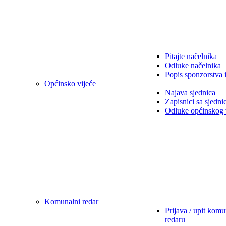
Pitajte načelnika
Odluke načelnika
Popis sponzorstva 
Općinsko vijeće
Najava sjednica
Zapisnici sa sjedni
Odluke općinskog 
Komunalni redar
Prijava / upit kom
redaru