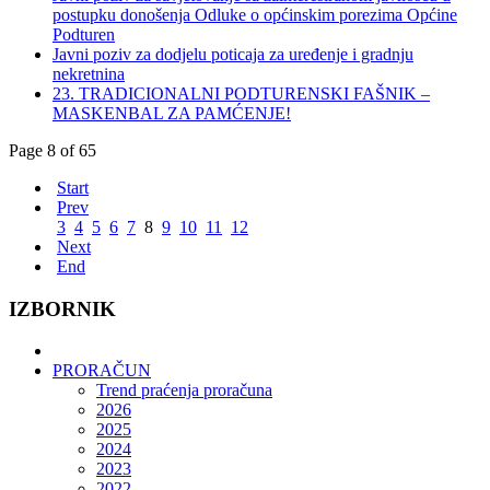
postupku donošenja Odluke o općinskim porezima Općine
Podturen
Javni poziv za dodjelu poticaja za uređenje i gradnju
nekretnina
23. TRADICIONALNI PODTURENSKI FAŠNIK –
MASKENBAL ZA PAMĆENJE!
Page 8 of 65
Start
Prev
3
4
5
6
7
8
9
10
11
12
Next
End
IZBORNIK
PRORAČUN
Trend praćenja proračuna
2026
2025
2024
2023
2022