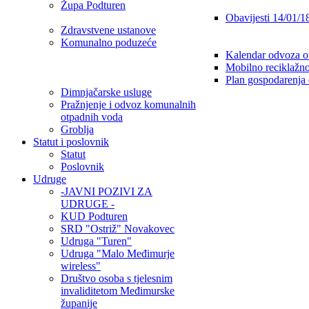
Župa Podturen
Obavijesti 14/01/1
Zdravstvene ustanove
Komunalno poduzeće
Kalendar odvoza o
Mobilno reciklažno
Plan gospodarenja
Dimnjačarske usluge
Pražnjenje i odvoz komunalnih
otpadnih voda
Groblja
Statut i poslovnik
Statut
Poslovnik
Udruge
-JAVNI POZIVI ZA
UDRUGE -
KUD Podturen
SRD "Ostriž" Novakovec
Udruga "Turen"
Udruga "Malo Međimurje
wireless"
Društvo osoba s tjelesnim
invaliditetom Međimurske
županije