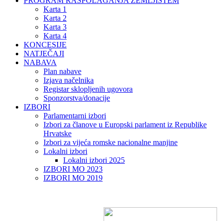
PROGRAM RASPOLAGANJA ZEMLJIŠTEM
Karta 1
Karta 2
Karta 3
Karta 4
KONCESIJE
NATJEČAJI
NABAVA
Plan nabave
Izjava načelnika
Registar sklopljenih ugovora
Sponzorstva/donacije
IZBORI
Parlamentarni izbori
Izbori za članove u Europski parlament iz Republike
Hrvatske
Izbori za vijeća romske nacionalne manjine
Lokalni izbori
Lokalni izbori 2025
IZBORI MO 2023
IZBORI MO 2019