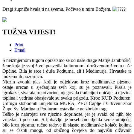
Dragi župniče hvala ti na svemu. Počivao u miru Božjem.
TUŽNA VIJEST!
Print
Email
S neizmjernom tugom opraštamo se od naše drage Marije Jambrošić,
žene koja je svoj život posvetila kulturnom i društvenom životu naše
Općine. Bila je srce i duša Podturna, ali i Međimurja, Hrvatske te
inozemnih pozornica.
Njezin zvonki glas, koji je odjekivao kroz međimurske pjesme,
ostaje urezan u sjećanjima svih koji su je poznavali. Pisala je
igrokaze, stvarala rukotvorine, njegovala tradiciju i običaje, a njezina
toplina i vedrina obasjavale su svaku prigodu. Kroz KUD Podturen,
Udrugu slobodnih umjetnika MURA, ZEU Čaplje i Crkveni zbor
Župe Sv. Martina u Podturnu, ostavila je neizbrisiv trag.
Teško je nabrojati sve njezine doprinose, jer je svaki od njih bio
vrijedan i poseban. S ljubavlju je nesebićno djelila svoje umijeće,
bilo kroz pjesmu, ručne radove ili slasne međimurske kolače kojima
su se častili mnogi, od običnog čovjeka do najviših državnih