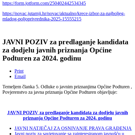
https://form.jotform.com/250402442534345
https://novac.jutarnji.hr/novac/aktualno/krece-izbor-za-najboljeg-
mladog-poljoprivrednika-2025-15555215
JAVNI POZIV za predlaganje kandidata
za dodjelu javnih priznanja Općine
Podturen za 2024. godinu
Print
Email
Temeljem članka 5. Odluke o javnim priznanjima Općine Podturen ,
Povjerenstvo za javna priznanja Općine Podturen objavljuje:
JAVNI POZIV
za predlaganje kandidata za dodjelu javnih
priznanja Općine Podturen za 2024.
godinu
JAVNI NATJEČAJ ZA OSNIVANJE PRAVA GRAĐENJA
Javni poziv za savjetovanje sa zainteresiranom javnošću u