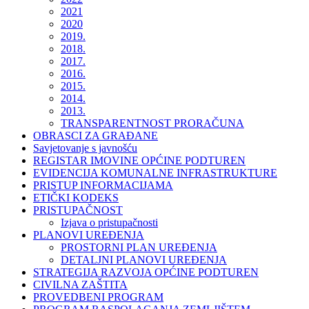
2021
2020
2019.
2018.
2017.
2016.
2015.
2014.
2013.
TRANSPARENTNOST PRORAČUNA
OBRASCI ZA GRAĐANE
Savjetovanje s javnošću
REGISTAR IMOVINE OPĆINE PODTUREN
EVIDENCIJA KOMUNALNE INFRASTRUKTURE
PRISTUP INFORMACIJAMA
ETIČKI KODEKS
PRISTUPAČNOST
Izjava o pristupačnosti
PLANOVI UREĐENJA
PROSTORNI PLAN UREĐENJA
DETALJNI PLANOVI UREĐENJA
STRATEGIJA RAZVOJA OPĆINE PODTUREN
CIVILNA ZAŠTITA
PROVEDBENI PROGRAM