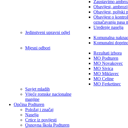
Zaustavimo ambroz
Obavijest, ambrozi
Obavijest, poljski 
Obavijest o kontro
označavanja pasa 
Uređenje naselja
Jedinstveni upravni odjel
Komunalna nakna
Komunalni doprin
Mjesni odbori
Rezultati izbora
MO Podturen
MO Novakovec
MO Sivica
MO Miklavec
MO Celine
MO Ferketinec
Savjet mladih
Vijeće romske nacionalne
manjine
Općina Podturen
Položaj i značaj
Naselja
Crtice iz povijesti
Osnovna škola Podturen