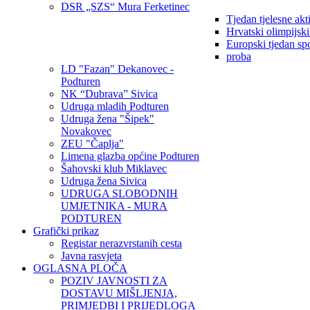
DSR „SZS“ Mura Ferketinec
Tjedan tjelesne akt
Hrvatski olimpijsk
Europski tjedan sp
proba
LD "Fazan" Dekanovec -
Podturen
NK “Dubrava” Sivica
Udruga mladih Podturen
Udruga žena "Šipek"
Novakovec
ZEU "Čaplja"
Limena glazba općine Podturen
Šahovski klub Miklavec
Udruga žena Sivica
UDRUGA SLOBODNIH
UMJETNIKA - MURA
PODTUREN
Grafički prikaz
Registar nerazvrstanih cesta
Javna rasvjeta
OGLASNA PLOČA
POZIV JAVNOSTI ZA
DOSTAVU MIŠLJENJA,
PRIMJEDBI I PRIJEDLOGA