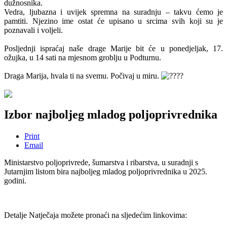
dužnosnika.
Vedra, ljubazna i uvijek spremna na suradnju – takvu ćemo je
pamtiti. Njezino ime ostat će upisano u srcima svih koji su je
poznavali i voljeli.
Posljednji ispraćaj naše drage Marije bit će u ponedjeljak, 17.
ožujka, u 14 sati na mjesnom groblju u Podturnu.
Draga Marija, hvala ti na svemu. Počivaj u miru.
Izbor najboljeg mladog poljoprivrednika
Print
Email
Ministarstvo poljoprivrede, šumarstva i ribarstva, u suradnji s
Jutarnjim listom bira najboljeg mladog poljoprivrednika u 2025.
godini.
Detalje Natječaja možete pronaći na sljedećim linkovima: