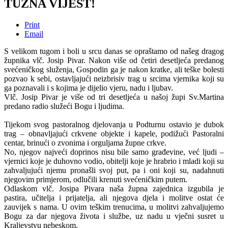
TUŽNA VIJEST!
Print
Email
S velikom tugom i boli u srcu danas se opraštamo od našeg dragog
župnika vlč. Josip Pivar. Nakon više od četiri desetljeća predanog
svećeničkog služenja, Gospodin ga je nakon kratke, ali teške bolesti
pozvao k sebi, ostavljajući neizbrisiv trag u srcima vjernika koji su
ga poznavali i s kojima je dijelio vjeru, nadu i ljubav.
Vlč. Josip Pivar je više od tri desetljeća u našoj župi Sv.Martina
predano radio služeći Bogu i ljudima.
Tijekom svog pastoralnog djelovanja u Podturnu ostavio je dubok
trag – obnavljajući crkvene objekte i kapele, podižući Pastoralni
centar, brinući o zvonima i orguljama župne crkve.
No, njegov najveći doprinos nisu bile samo građevine, već ljudi –
vjernici koje je duhovno vodio, obitelji koje je hrabrio i mladi koji su
zahvaljujući njemu pronašli svoj put, pa i oni koji su, nadahnuti
njegovim primjerom, odlučili krenuti svećeničkim putem.
Odlaskom vlč. Josipa Pivara naša župna zajednica izgubila je
pastira, učitelja i prijatelja, ali njegova djela i molitve ostat će
zauvijek s nama. U ovim teškim trenucima, u molitvi zahvaljujemo
Bogu za dar njegova života i službe, uz nadu u vječni susret u
Kraljevstvu nebeskom.