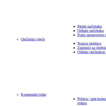
Pitajte načelnika
Odluke načelnika
Popis sponzorstva 
Općinsko vijeće
Najava sjednica
Zapisnici sa sjedni
Odluke općinskog 
Komunalni redar
Prijava / upit kom
redaru