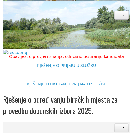
Javni natječaj
za prijem u službu na radno mjesto
OBAVIJEST I UPUTE KANDIDATIMA
Obavijest o provjeri znanja, odnosno testiranju kandidata
RJEŠENJE O PRIJMU U SLUŽBU
RJEŠENJE O UKIDANJU PRIJMA U SLUŽBU
Rješenje o određivanju biračkih mjesta za
provedbu dopunskih izbora 2025.