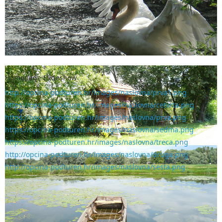
Homepage Slideshow
http://opcina-podturen.hr/images/naslovna/prva1.png
https://opcina-podturen.hr/images/naslovna/cetvrta.png
https://opcina-podturen.hr/images/naslovna/prva.png
https://opcina-podturen.hr/images/naslovna/sedma.png
https://opcina-podturen.hr/images/naslovna/treca.png
http://opcina-podturen.hr/images/naslovna/druga.png
http://opcina-podturen.hr/images/naslovna/sesta.png
Javni natječaj za prijem u službu na radno
mjesto