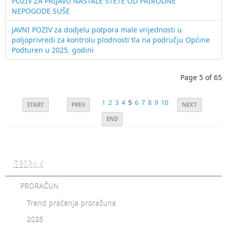
POZIV ZA PRIJAVU NASTALE ŠTETE OD PRIRODNE
NEPOGODE SUŠE
JAVNI POZIV za dodjelu potpora male vrijednosti u
poljoprivredi za kontrolu plodnosti tla na području Općine
Podturen u 2025. godini
Page 5 of 65
1
2
3
4
5
6
7
8
9
10
START
PREV
NEXT
END
IZBORNIK
PRORAČUN
Trend praćenja proračuna
2026