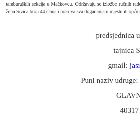
tamburaških sekcija u Mačkovcu. Održavaju se izložbe ručnih rado
žena Sivica broji 44 člana i pokriva sva događanja u mjestu ili opći
predsjednica 
tajnica
gmail:
ja
Puni naziv udru
GLAVN
4031