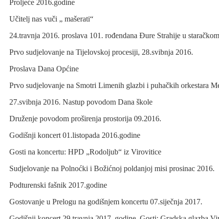
Proljeće 2016.go
Učitelj nas vuči „ mašerati“
24.travnja 2016. proslava 101. rođendana Đure Strahije u staračko
Prvo sudjelovanje na Tijelovskoj procesiji, 28.svibnja 2016.
Proslava Dana Općine
Prvo sudjelovanje na Smotri Limenih glazbi i puhačkih orkestara 
27.svibnja 2016. Nastup povodom Dana škole
Druženje povodom proširenja prostorija 09.2016.
Godišnji koncert 01.listopada 2016.godine
Gosti na koncertu: HPD „Rodoljub“ iz Virovitice
Sudjelovanje na Polnoćki i Božićnoj poldanjoj misi prosinac 2016.
Podturenski fašnik 2017.godine
Gostovanje u Prelogu na godišnjem koncertu 07.siječnja 2017.
Godišnji koncert 29.travnja 2017. godine, Gosti: Gradska glazba Vir