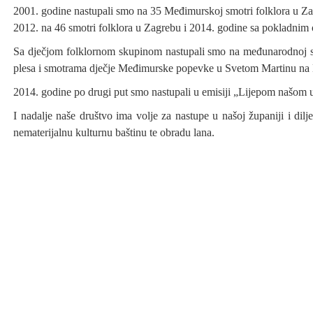
2001. godine nastupali smo na 35 Međimurskoj smotri folklora u Z
2012. na 46 smotri folklora u Zagrebu i 2014. godine sa pokladnim
Sa dječjom folklornom skupinom nastupali smo na međunarodnoj smo
plesa i smotrama dječje Međimurske popevke u Svetom Martinu na
2014. godine po drugi put smo nastupali u emisiji „Lijepom našom
I nadalje naše društvo ima volje za nastupe u našoj županiji i dil
nematerijalnu kulturnu baštinu te obradu lana.