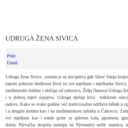
UDRUGA ŽENA SIVICA
Print
Email
Udrugu žena Sivica , nastala je na inicijativu gđe Slave Varga kraj
mjestu pokrene društveni život za sve mještane i mještanke Sivic
međimurske baštine i običaja od zaborava. Želja članova Udruga žen
i u dobroj mjeri uspijeva. Udruga djeluje kroz folklornu sekc
radova. Kako se svake godine već tradicionalno održava fašnik u op
i u drugim jestima kao i na međimurskom fašniku u Čakovcu. Zat
sve mještane kao i ostale goste sa spletom kola, pjesmom, igr
doma. Pjevačka skupina nastupa na Pjesmarici naših mamica, n