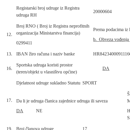
Registarski broj udruge iz Registra
20000604
udruga RH
Broj RNO ( Broj iz Registra neprofitnih
Prema podacima iz
organizacija Ministarstva financija)
12.
b. Obveza vođenja 
0299411
13.
IBAN žiro računa i naziv banke
HR8423400091116
Sportska udruga koristi prostor
16.
DA
(teren/objekt u vlasništvu općine)
Djelatnost udruge sukladno Statutu
SPORT
17.
Da li je udruga članica zajednice udruga ili saveza
DA
NE
H
19.
Broj članova udruge
17