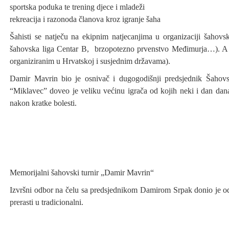
sportska poduka te trening djece i mladeži
rekreacija i razonoda članova kroz igranje šaha
Šahisti se natječu na ekipnim natjecanjima u organizaciji šah
šahovska liga Centar B, brzopotezno prvenstvo Međimurja…). A t
organiziranim u Hrvatskoj i susjednim državama).
Damir Mavrin bio je osnivač i dugogodišnji predsjednik Šahovs
“Miklavec” doveo je veliku većinu igrača od kojih neki i dan da
nakon kratke bolesti.
Memorijalni šahovski turnir „Damir Mavrin“
Izvršni odbor na čelu sa predsjednikom Damirom Srpak donio je od
prerasti u tradicionalni.