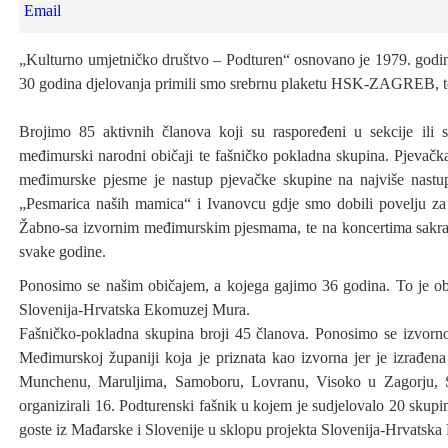
Email
„Kulturno umjetničko društvo – Podturen“ osnovano je 1979. godine
30 godina djelovanja primili smo srebrnu plaketu HSK-ZAGREB, te
Brojimo 85 aktivnih članova koji su raspoređeni u sekcije ili 
međimurski narodni običaji te fašničko pokladna skupina. Pjevačk
međimurske pjesme je nastup pjevačke skupine na najviše nast
„Pesmarica naših mamica“ i Ivanovcu gdje smo dobili povelju za
Žabno-sa izvornim međimurskim pjesmama, te na koncertima sakra
svake godine.
Ponosimo se našim običajem, a kojega gajimo 36 godina. To je ob
Slovenija-Hrvatska Ekomuzej Mura.
Fašničko-pokladna skupina broji 45 članova. Ponosimo se izvorno
Međimurskoj županiji koja je priznata kao izvorna jer je izrađena
Munchenu, Maruljima, Samoboru, Lovranu, Visoko u Zagorju, Sl
organizirali 16. Podturenski fašnik u kojem je sudjelovalo 20 skupi
goste iz Mađarske i Slovenije u sklopu projekta Slovenija-Hrvats