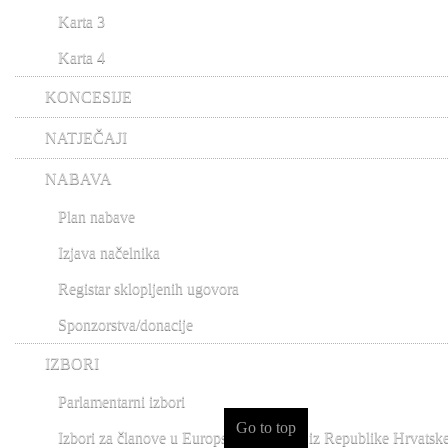
Karta 3
Karta 4
KONCESIJE
NATJEČAJI
NABAVA
Plan nabave
Izjava načelnika
Registar sklopljenih ugovora
Sponzorstva/donacije
IZBORI
Parlamentarni izbori
Go to top
Izbori za članove u Europski parlament iz Republike Hrvatsk