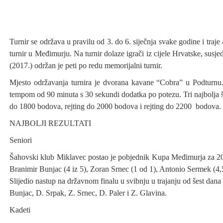
Turnir se održava u pravilu od 3. do 6. siječnja svake godine i traj
turnir u Međimurju. Na turnir dolaze igrači iz cijele Hrvatske, sus
(2017.) održan je peti po redu memorijalni turnir.
Mjesto održavanja turnira je dvorana kavane “Cobra” u Podturnu
tempom od 90 minuta s 30 sekundi dodatka po potezu. Tri najbolja šahi
do 1800 bodova, rejting do 2000 bodova i rejting do 2200 bodova. Ta
NAJBOLJI REZULTATI
Seniori
Šahovski klub Miklavec postao je pobjednik Kupa Međimurja za 2013
Branimir Bunjac (4 iz 5), Zoran Srnec (1 od 1), Antonio Sermek (4,
Slijedio nastup na državnom finalu u svibnju u trajanju od šest dan
Bunjac, D. Srpak, Z. Srnec, D. Paler i Z. Glavina.
Kadeti