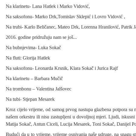
Na klarinetu- Lana Hatlek i Marko Vidović,
Na saksofonu- Marko Drk,Tomislav Sklepić i Lovro Vidović ,
Na trubi- Karlo Beličanec, Mateo Drk, Lorenna Hranilović, Patrik 
2016. godine pridružuju nam se još...
Na bubnjevima- Luka Sokač
Na fluti: Glorija Hatlek
Na saksofonu- Leonarda Krsnik, Klara Sokač i Jurica Rajf
Na klarinetu – Barbara Mučič
Na trombonu – Valentina Jalšovec
Na tubi- Stjepan Mesarek
Kroz cijelo vrijeme, od samog prvog nastupa glazbena potpora su nam 
našem orkestru ili nisu zastupljeni u dovoljnoj mjeri. Ljudi, iskus
Matija Sokač, Antun Ciceli, Lucija Mesarek, Toni Sokač, Danijel Po
Budući da u to vrijeme, vrijeme osnivanja naše udruge, na snagu s