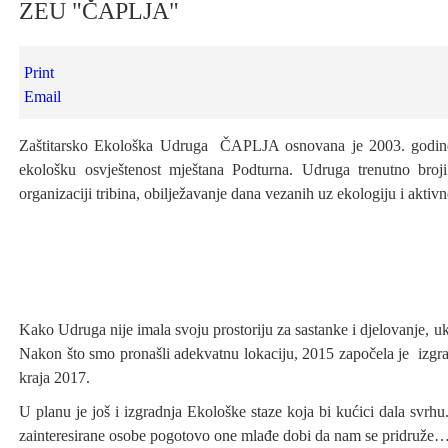
ZEU "ČAPLJA"
Print
Email
Zaštitarsko Ekološka Udruga ČAPLJA osnovana je 2003. godine na
ekološku osvještenost mještana Podturna. Udruga trenutno broj
organizaciji tribina, obilježavanje dana vezanih uz ekologiju i akti
Kako Udruga nije imala svoju prostoriju za sastanke i djelovanje, u
Nakon što smo pronašli adekvatnu lokaciju, 2015 započela je izgrad
kraja 2017.
U planu je još i izgradnja Ekološke staze koja bi kućici dala svrhu
zainteresirane osobe pogotovo one mlađe dobi da nam se pridruže