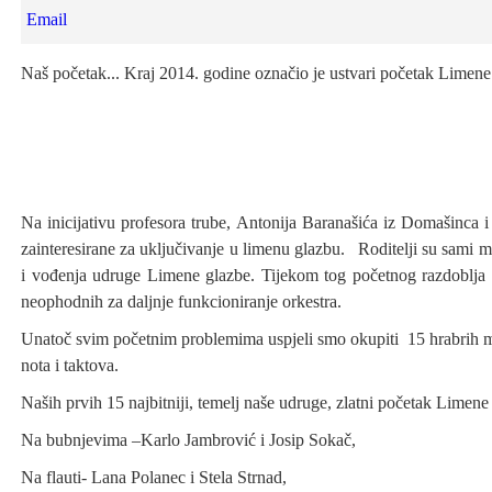
Email
Naš početak... Kraj 2014. godine označio je ustvari početak Limene
Na inicijativu profesora trube, Antonija Baranašića iz Domašinca i
zainteresirane za uključivanje u limenu glazbu. Roditelji su sami mo
i vođenja udruge Limene glazbe. Tijekom tog početnog razdoblja 
neophodnih za daljnje funkcioniranje orkestra.
Unatoč svim početnim problemima uspjeli smo okupiti 15 hrabrih mali
nota i taktova.
Naših prvih 15 najbitniji, temelj naše udruge, zlatni početak Limen
Na bubnjevima –Karlo Jambrović i Josip Sokač,
Na flauti- Lana Polanec i Stela Strnad,