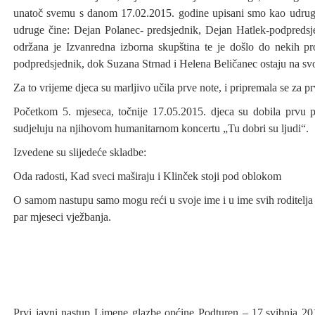
unatoč svemu s danom 17.02.2015. godine upisani smo kao udrug
udruge čine: Dejan Polanec- predsjednik, Dejan Hatlek-podpredsje
održana je Izvanredna izborna skupština te je došlo do nekih pr
podpredsjednik, dok Suzana Strnad i Helena Beličanec ostaju na svo
Za to vrijeme djeca su marljivo učila prve note, i pripremala se za pr
Početkom 5. mjeseca, točnije 17.05.2015. djeca su dobila prvu p
sudjeluju na njihovom humanitarnom koncertu „Tu dobri su ljudi“.
Izvedene su slijedeće skladbe:
Oda radosti, Kad sveci maširaju i Klinček stoji pod oblokom
O samom nastupu samo mogu reći u svoje ime i u ime svih roditelja da
par mjeseci vježbanja.
Prvi javni nastup Limene glazbe općine Podturen – 17.svibnja 20