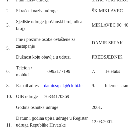
2.
Skraćeni naziv udruge
ŠK MIKLAVEC
Sjedište udruge (poštanski broj, ulica i
3.
MIKLAVEC 90, 403
broj)
Ime i prezime osobe ovlaštene za
DAMIR SRPAK
zastupanje
5.
Dužnost koju obavlja u udruzi
PREDSJEDNIK
Telefon /
6.
0992177199
7.
Telefaks
mobitel
8.
E-mail adresa
damir.srpak@ck.ht.hr
9.
Internet stra
10.
OIB udruge
76334170869
Godina osnutka udruge
2001.
Datum i godina upisa udruge u Registar
12.03.2001.
11.
udruga Republike Hrvatske