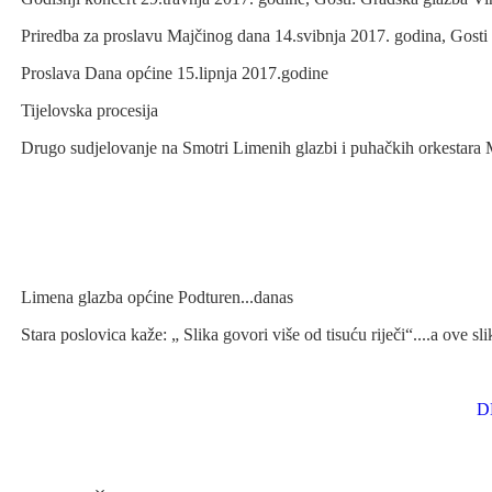
Priredba za proslavu Majčinog dana 14.svibnja 2017. godina, Gost
Proslava Dana općine 15.lipnja 2017.godine
Tijelovska procesija
Drugo sudjelovanje na Smotri Limenih glazbi i puhačkih orkestara 
Limena glazba općine Podturen...danas
Stara poslovica kaže: „ Slika govori više od tisuću riječi“....a ove 
D