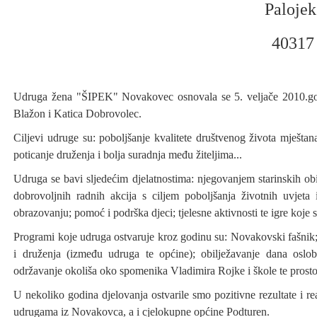
Paloje
4031
Udruga žena "ŠIPEK" Novakovec osnovala se 5. veljače 2010.godi
Blažon i Katica Dobrovolec.
Ciljevi udruge su: poboljšanje kvalitete društvenog života mještana
poticanje druženja i bolja suradnja među žiteljima...
Udruga se bavi sljedećim djelatnostima: njegovanjem starinskih ob
dobrovoljnih radnih akcija s ciljem poboljšanja životnih uvjeta i
obrazovanju; pomoć i podrška djeci; tjelesne aktivnosti te igre koje s
Programi koje udruga ostvaruje kroz godinu su: Novakovski fašnik; 
i druženja (između udruga te općine); obilježavanje dana oslob
održavanje okoliša oko spomenika Vladimira Rojke i škole te prost
U nekoliko godina djelovanja ostvarile smo pozitivne rezultate 
udrugama iz Novakovca, a i cjelokupne općine Podturen.