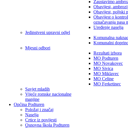
Zaustavimo ambroz
Obavijest, ambrozi
Obavijest, poljski 
Obavijest o kontro
označavanja pasa 
Uređenje naselja
Jedinstveni upravni odjel
Komunalna nakna
Komunalni doprin
Mjesni odbori
Rezultati izbora
MO Podturen
MO Novakovec
MO Sivica
MO Miklavec
MO Celine
MO Ferketinec
Savjet mladih
Vijeće romske nacionalne
manjine
Općina Podturen
Položaj i značaj
Naselja
Crtice iz povijesti
Osnovna škola Podturen