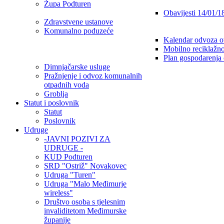
Župa Podturen
Obavijesti 14/01/1
Zdravstvene ustanove
Komunalno poduzeće
Kalendar odvoza o
Mobilno reciklažno
Plan gospodarenja
Dimnjačarske usluge
Pražnjenje i odvoz komunalnih
otpadnih voda
Groblja
Statut i poslovnik
Statut
Poslovnik
Udruge
-JAVNI POZIVI ZA
UDRUGE -
KUD Podturen
SRD "Ostriž" Novakovec
Udruga "Turen"
Udruga "Malo Međimurje
wireless"
Društvo osoba s tjelesnim
invaliditetom Međimurske
županije