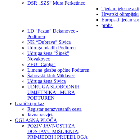
DSR „SZS“ Mura Ferketinec
Tjedan tjelesne akt
Hrvatski olimpijsk
Europski tjedan sp
proba
LD "Fazan" Dekanovec -
Podturen
NK “Dubrava” Sivica
Udruga mladih Podturen
Udruga žena "Šipek"
Novakovec
ZEU "Čaplja"
Limena glazba općine Podturen
Šahovski klub Miklavec
Udruga žena Sivica
UDRUGA SLOBODNIH
UMJETNIKA - MURA
PODTUREN
Grafički prikaz
Registar nerazvrstanih cesta
Javna rasvjeta
OGLASNA PLOČA
POZIV JAVNOSTI ZA
DOSTAVU MIŠLJENJA,
PRIMJEDBI I PRIJEDLOGA