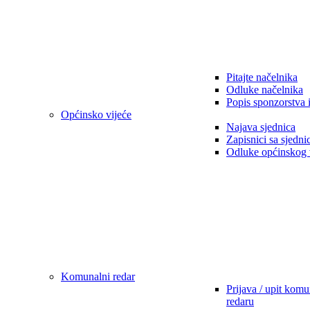
Pitajte načelnika
Odluke načelnika
Popis sponzorstva 
Općinsko vijeće
Najava sjednica
Zapisnici sa sjedni
Odluke općinskog 
Komunalni redar
Prijava / upit kom
redaru