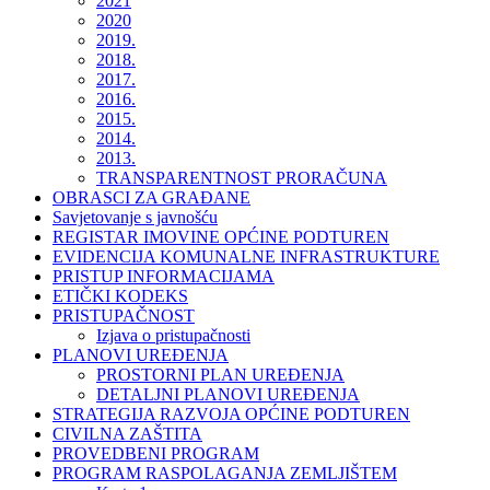
2021
2020
2019.
2018.
2017.
2016.
2015.
2014.
2013.
TRANSPARENTNOST PRORAČUNA
OBRASCI ZA GRAĐANE
Savjetovanje s javnošću
REGISTAR IMOVINE OPĆINE PODTUREN
EVIDENCIJA KOMUNALNE INFRASTRUKTURE
PRISTUP INFORMACIJAMA
ETIČKI KODEKS
PRISTUPAČNOST
Izjava o pristupačnosti
PLANOVI UREĐENJA
PROSTORNI PLAN UREĐENJA
DETALJNI PLANOVI UREĐENJA
STRATEGIJA RAZVOJA OPĆINE PODTUREN
CIVILNA ZAŠTITA
PROVEDBENI PROGRAM
PROGRAM RASPOLAGANJA ZEMLJIŠTEM